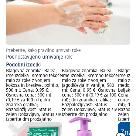
Preberite, kako pravilno umivati roke
Za
Poenostavljeno umivanje rok
Na
Podobni izdelki
Blagovna znamka: Balea;
Blagovna znamka: Balea;
Blagovna
Ime izdelka: Kremno tekoče
Ime izdelka: Kremno tekoče
Ime izde
milo za roke z vonjem
milo za roke z vonjem
milo za r
kokosa in breskve, polnilo,
jagodičevja in vanilje, 500
medom i
500 ml; Cena: 0,95 €;
ml; Cena: 0,95 €; Osnovna
beljakov
Osnovna cena: 500 ml
cena: 500 ml (0,19 € za 100
Cena: 0,
(0,19 € za 100 ml); dm
ml); dm znamka grafika;
cena: 50
znamka grafika;
Razpoložljivost: Status
ml); dm 
Razpoložljivost: Status
zelen Dobavljivo, Status siv
Razpoložl
zelen Dobavljivo, Status siv
Izberite dm prodajalno
zelen Dob
Izberite dm prodajalno
Izberite