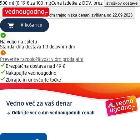
500 ml (0,19 € za 100 ml)
Cena izdelka z DDV, brez
stroškov dostave
dm trajno nizka cena
ni zvišana od 22.09.2023
V košarico
Na voljo na spletu
Standardna dostava 1-3 delovnih dni
Preverite razpoložljivost v dm prodajalni
Brezplačna dostava nad 49 €
Nakupujte vednougodno
Zbirajte in unovčujte točke
Vedno več za vaš denar
Odkrijte več o dm vednougodnih cenah