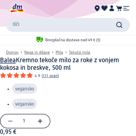
Išči
Brezplačna dostava nad 49 € (1)
Domov
Nega in dišave
Mila
Tekoča mila
Balea
Kremno tekoče milo za roke z vonjem
kokosa in breskve, 500 ml
4.9
(
111 ocen
)
vegansko
vegansko
0,95 €