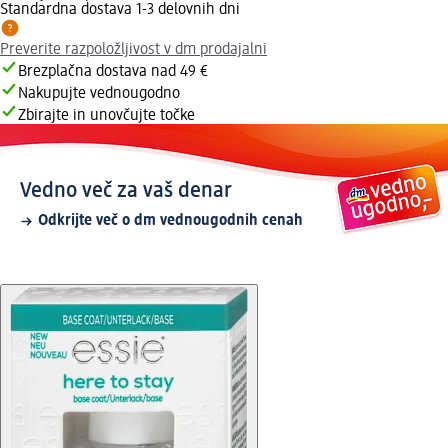
Standardna dostava 1-3 delovnih dni
Preverite razpoložljivost v dm prodajalni
Brezplačna dostava nad 49 €
Nakupujte vednougodno
Zbirajte in unovčujte točke
Vedno več za vaš denar
Odkrijte več o dm vednougodnih cenah