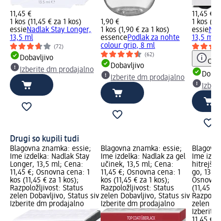
11,45 €
11,45 €
1 kos (11,45 € za 1 kos)
1,90 €
1 kos (11
essie
Nadlak Stay Longer,
1 kos (1,90 € za 1 kos)
essie
Nad
13,5 ml
essence
Podlak za nohte
13,5 ml
colour grip, 8 ml
(72)
(62)
Dobavljivo
Opoz
Dobavljivo
Izberite dm prodajalno
Dobav
Izberite dm prodajalno
Izber
Drugi so kupili tudi
Blagovna znamka: essie;
Blagovna znamka: essie;
Blagovna
Ime izdelka: Nadlak Stay
Ime izdelka: Nadlak za gel
Ime izde
Longer, 13,5 ml; Cena:
učinek, 13,5 ml; Cena:
hitrejše
11,45 €; Osnovna cena: 1
11,45 €; Osnovna cena: 1
go, 13,5 
kos (11,45 € za 1 kos);
kos (11,45 € za 1 kos);
Osnovna 
Razpoložljivost: Status
Razpoložljivost: Status
(11,45 € 
zelen Dobavljivo, Status siv
zelen Dobavljivo, Status siv
Razpoložl
Izberite dm prodajalno
Izberite dm prodajalno
zelen Dob
Izberite
11,45 €