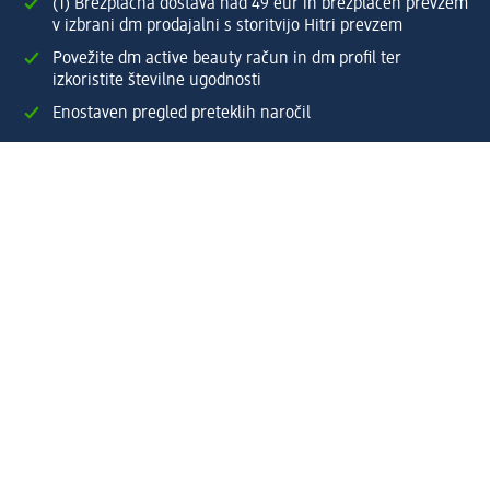
(1) Brezplačna dostava nad 49 eur in brezplačen prevzem
v izbrani dm prodajalni s storitvijo Hitri prevzem
Povežite dm active beauty račun in dm profil ter
izkoristite številne ugodnosti
Enostaven pregled preteklih naročil
Ustvarite si svoj dm profil
Pomoč
Ugodnosti in storitve
Center za pomoč uporabnikom
Dostava
Vračila in menjave
Podjetje
O nas
Družbena odgovornost
Zaposlitev
Mediji