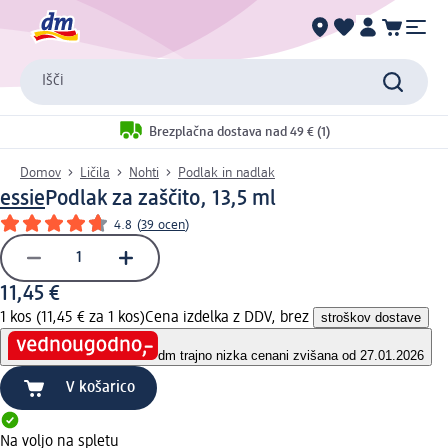
Išči
Brezplačna dostava nad 49 € (1)
Domov
Ličila
Nohti
Podlak in nadlak
essie
Podlak za zaščito, 13,5 ml
4.8
(
39 ocen
)
11,45 €
1 kos (11,45 € za 1 kos)
Cena izdelka z DDV, brez
stroškov dostave
dm trajno nizka cena
ni zvišana od 27.01.2026
V košarico
Na voljo na spletu