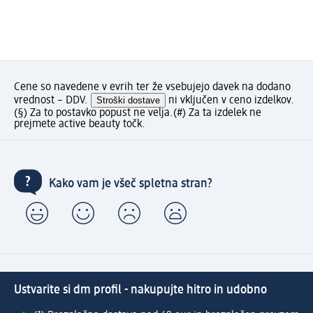
Cene so navedene v evrih ter že vsebujejo davek na dodano
vrednost – DDV.
Stroški dostave
ni vključen v ceno izdelkov.
(§) Za to postavko popust ne velja.
(#) Za ta izdelek ne
prejmete active beauty točk.
Kako vam je všeč spletna stran?
Ustvarite si dm profil - nakupujte hitro in udobno