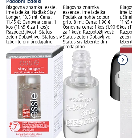
Podobni izdelki
Blagovna znamka: essie;
Blagovna znamka:
Blagovna
Ime izdelka: Nadlak Stay
essence; Ime izdelka:
Ime izde
Longer, 13,5 ml; Cena:
Podlak za nohte colour
učinek, 
11,45 €; Osnovna cena: 1
grip, 8 ml; Cena: 1,90 €;
11,45 €;
kos (11,45 € za 1 kos);
Osnovna cena: 1 kos (1,90 €
kos (11,4
Razpoložljivost: Status
za 1 kos); Razpoložljivost:
Razpoložl
zelen Dobavljivo, Status siv
Status zelen Dobavljivo,
zelen Dob
Izberite dm prodajalno
Status siv Izberite dm
Izberite
prodajalno