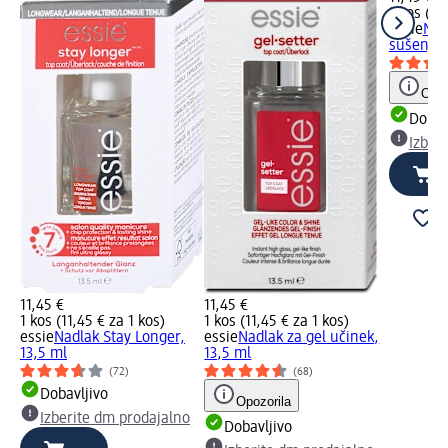
1 kos (11
essie
Nad
sušenje 
Opoz
Dobav
Izber
11,45 €
11,45 €
1 kos (11,45 € za 1 kos)
1 kos (11,45 € za 1 kos)
essie
Nadlak Stay Longer,
essie
Nadlak za gel učinek,
13,5 ml
13,5 ml
(72)
(68)
Dobavljivo
Opozorila
Izberite dm prodajalno
Dobavljivo