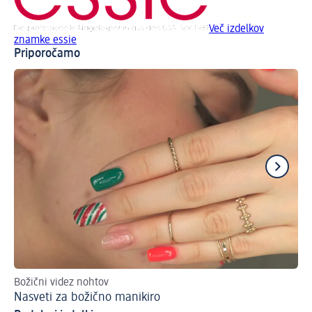
Več izdelkov
znamke essie
Priporočamo
Božični videz nohtov
4 
Nasveti za božično manikiro
La