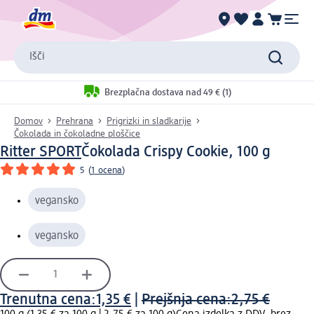
Išči
Brezplačna dostava nad 49 € (1)
Domov
Prehrana
Prigrizki in sladkarije
Čokolada in čokoladne ploščice
Ritter SPORT
Čokolada Crispy Cookie, 100 g
5
(
1 ocena
)
vegansko
vegansko
Trenutna cena:
1,35 €
|
Prejšnja cena:
2,75 €