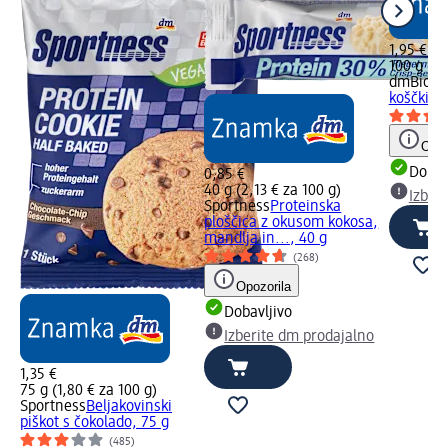
1,95 €
100 g (1,
dmBio
Bi
koščki m
Opoz
Dobav
0,85 €
40 g (2,13 € za 100 g)
Izber
Sportness
Proteinska
ploščica z okusom kokosa,
mandlja in..., 40 g
(268)
Opozorila
Dobavljivo
Izberite dm prodajalno
1,35 €
75 g (1,80 € za 100 g)
Sportness
Beljakovinski
piškot s čokolado, 75 g
(485)