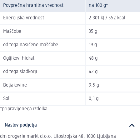
Povprečna hranilna vrednost
na 100 g*
Energijska vrednost
2.301 kJ / 552 kcal
Maščobe
35 g
od tega nasičene maščobe
19 g
Ogljikovi hidrati
48 g
od tega sladkorji
42 g
Beljakovine
9,5 g
Sol
0,1 g
*pripravljenega izdelka
Naslov podjetja
dm drogerie markt d.o.o. Litostrojska 48, 1000 Ljubljana