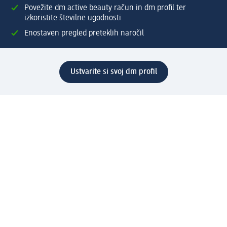
Povežite dm active beauty račun in dm profil ter
izkoristite številne ugodnosti
Enostaven pregled preteklih naročil
Ustvarite si svoj dm profil
Pomoč
Ugodnosti in storitve
Center za pomoč uporabnikom
Dostava
Vračila in menjave
Podjetje
O nas
Družbena odgovornost
Zaposlitev
Mediji
dm svet