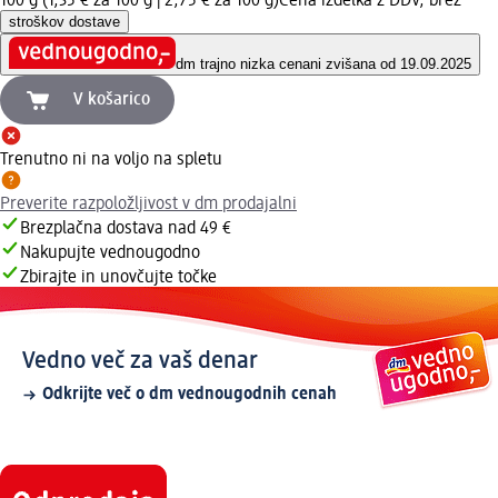
100 g (1,35 € za 100 g |
2,75 € za 100 g
)
Cena izdelka z DDV, brez
stroškov dostave
dm trajno nizka cena
ni zvišana od 19.09.2025
V košarico
Trenutno ni na voljo na spletu
Preverite razpoložljivost v dm prodajalni
Brezplačna dostava nad 49 €
Nakupujte vednougodno
Zbirajte in unovčujte točke
Vedno več za vaš denar
Odkrijte več o dm vednougodnih cenah