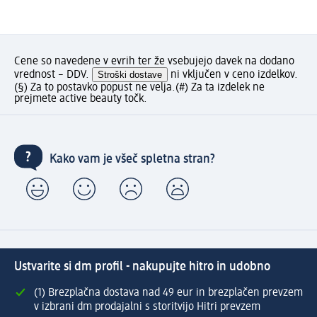
Cene so navedene v evrih ter že vsebujejo davek na dodano
vrednost – DDV.
Stroški dostave
ni vključen v ceno izdelkov.
(§) Za to postavko popust ne velja.
(#) Za ta izdelek ne
prejmete active beauty točk.
Kako vam je všeč spletna stran?
Ustvarite si dm profil - nakupujte hitro in udobno
(1) Brezplačna dostava nad 49 eur in brezplačen prevzem
v izbrani dm prodajalni s storitvijo Hitri prevzem