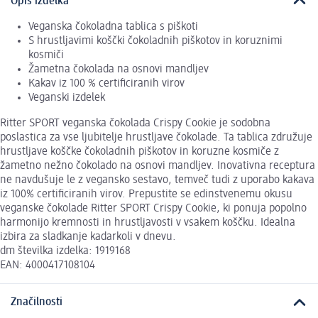
Opis izdelka
Veganska čokoladna tablica s piškoti
S hrustljavimi koščki čokoladnih piškotov in koruznimi
kosmiči
Žametna čokolada na osnovi mandljev
Kakav iz 100 % certificiranih virov
Veganski izdelek
Ritter SPORT veganska čokolada Crispy Cookie je sodobna
poslastica za vse ljubitelje hrustljave čokolade. Ta tablica združuje
hrustljave koščke čokoladnih piškotov in koruzne kosmiče z
žametno nežno čokolado na osnovi mandljev. Inovativna receptura
ne navdušuje le z vegansko sestavo, temveč tudi z uporabo kakava
iz 100% certificiranih virov. Prepustite se edinstvenemu okusu
veganske čokolade Ritter SPORT Crispy Cookie, ki ponuja popolno
harmonijo kremnosti in hrustljavosti v vsakem koščku. Idealna
izbira za sladkanje kadarkoli v dnevu.
dm številka izdelka: 1919168
EAN: 4000417108104
Značilnosti