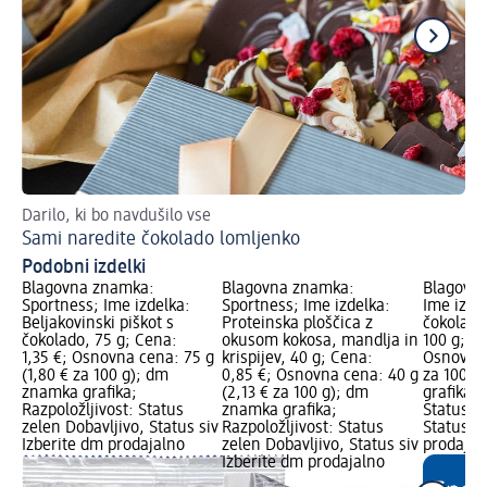
Darilo, ki bo navdušilo vse
Re
Sami naredite čokolado lomljenko
Re
Podobni izdelki
Blagovna znamka:
Blagovna znamka:
Blagovn
Sportness; Ime izdelka:
Sportness; Ime izdelka:
Ime izdel
Beljakovinski piškot s
Proteinska ploščica z
čokolada
čokolado, 75 g; Cena:
okusom kokosa, mandlja in
100 g; Ce
1,35 €; Osnovna cena: 75 g
krispijev, 40 g; Cena:
Osnovna 
(1,80 € za 100 g); dm
0,85 €; Osnovna cena: 40 g
za 100 g
znamka grafika;
(2,13 € za 100 g); dm
grafika; 
Razpoložljivost: Status
znamka grafika;
Status z
zelen Dobavljivo, Status siv
Razpoložljivost: Status
Status si
Izberite dm prodajalno
zelen Dobavljivo, Status siv
prodajal
Izberite dm prodajalno