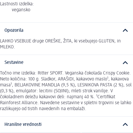
Lastnosti izdelka:
vegansko
Opozorila
LAHKO VSEBUJE druge OREŠKE, ŽITA, ki vsebujejo GLUTEN, in
MLEKO.
Sestavine
Točno ime izdelka: Ritter SPORT. Veganska čokolada Crispy Cookie.
Neto količina: 100 g. Sladkor, ARAŠIDI, kakavovo maslo¹, kakavova
masa¹, BELJAKOVINE MANDLJA (9,5 %), LESNIKOVA PASTA (2 %), sol
(0,3 %), emulgator: lecitini (SOJINI); mleti strok vanilije. V
čokoladnem deležu kakavovi deli: najmanj 40 %. ¹Certifikat
Rainforest Alliance. Navedene sestavine v spletni trgovini se lahko
razlikujejo od tistih navedenih na embalaži.
Hranilne vrednosti