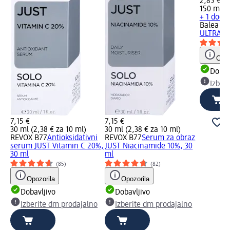
2,85 €
150 ml (1
+ 1 dodat
Balea m
ULTRA SE
Opoz
Dobav
Izber
7,15 €
7,15 €
30 ml (2,38 € za 10 ml)
30 ml (2,38 € za 10 ml)
REVOX B77
Antioksidativni
REVOX B77
Serum za obraz
serum JUST Vitamin C 20%,
JUST Niacinamide 10%, 30
30 ml
ml
(85)
(82)
Opozorila
Opozorila
Dobavljivo
Dobavljivo
Izberite dm prodajalno
Izberite dm prodajalno