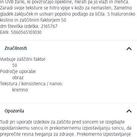
in UVB žarki, ki povzročajo opekline, hkrati pa jo vlaži in mehča.
Zaradi svoje teksture se hitro vpije v kožo za nemasten, žametno
gladek zaključek in ustvari popolno podlago za ličila. S hialuronsko
kislino in zaščitnim faktorjem 50.
dm številka izdelka: 2165767
EAN: 5060565103030
Značilnosti
Vsebuje zaščitni faktor:
50
Področje uporabe:
obraz
Tekstura / konsistenca / nanos:
kremno
Opozorila
Tudi pri uporabi izdelkov za zaščito pred soncem se izogibajte
opoldanskemu soncu in prekomernemu izpostavljanju soncu, da
preprečite resna tveganja za zdravje. Prekomerno izpostavljanje