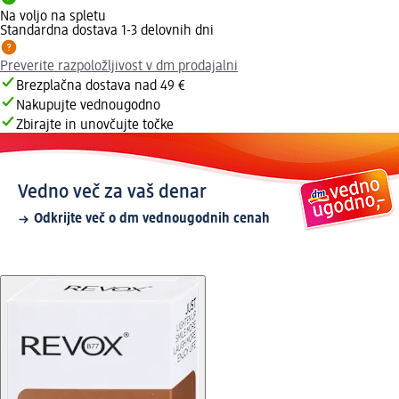
Na voljo na spletu
Standardna dostava 1-3 delovnih dni
Preverite razpoložljivost v dm prodajalni
Brezplačna dostava nad 49 €
Nakupujte vednougodno
Zbirajte in unovčujte točke
Vedno več za vaš denar
Odkrijte več o dm vednougodnih cenah