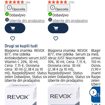
(34)
(113)
Opozorila
Opozorila
Dobavljivo
Dobavljivo
Izberite dm prodajalno
Izberite dm prodajalno
Drugi so kupili tudi
Blagovna znamka: REVOX
Blagovna znamka: REVOX
Blagovna
B77; Ime izdelka:
B77; Ime izdelka: Serum za
med; Ime
Antioksidativni serum JUST
obraz JUST Niacinamide
umivanje
Vitamin C 20%, 30 ml;
10%, 30 ml; Cena: 7,15 €;
150 ml; 
Cena: 7,15 €; Osnovna
Osnovna cena: 30 ml
Osnovna 
cena: 30 ml (2,38 € za 10
(2,38 € za 10 ml);
(1,90 € z
ml); Razpoložljivost: Status
Razpoložljivost: Status
znamka g
zelen Dobavljivo, Status siv
zelen Dobavljivo, Status siv
Razpoložl
Izberite dm prodajalno
Izberite dm prodajalno
zelen Dob
Izberite