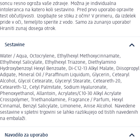
soncu resno ogroža vaše zdravje. Možna je individualna
intoleranca na katero koli sestavino. Pred prvo uporabo opravite
test občutljivosti. Izogibajte se stiku z očmi! V primeru, da izdelek
pride v oči, temeljito sperite z vodo. Samo za zunanjo uporabo!
Hraniti zunaj dosega otrok.
Sestavine
Water / Aqua, Octocrylene, Ethylhexyl Methoxycinnamate,
Ethylhexyl Salicylate, Ethylhexyl Triazone, Diethylamino
Hydroxybenzoyl Hexyl Benzoate, Di-C12-13 Alkyl Malate, Diisopropyl
Adipate, Mineral Oil / Paraffinum Liquidum, Glycerin, Cetearyl
Alcohol, Glycol Cetearate, Glyceryl Stearate, Ceteareth-20,
Ceteareth-12, Cetyl Palmitate, Sodium Hyaluronate,
Phenoxyethanol, Allantoin, Acrylates/C10-30 Alkyl Acrylate
Crosspolymer, Triethanolamine, Fragrance / Parfum, Hexyl
Cinnamal, Benzyl Salicylate, Limonene, Anise Alcohol. Navedene
sestavine v spletni trgovini se lahko razlikujejo od tistih navedenih
na embalaži.
Navodilo za uporabo