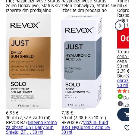
ml); Razpoložljivost: Status
Razpoložljivost: Status
<lineThr
zelen Dobavljivo, Status siv
zelen Dobavljivo, Status siv
ml</line
Izberite dm prodajalno
Izberite dm prodajalno
Odprodaj
Razpoložl
zelen Dob
Izberite
Trenutn
cena:
6,6
cena:
11,
50 ml (1,
2,39 € za
Bioré
Zaš
obraz Aq
50 ml
Dobav
Izber
6,95 €
7,15 €
30 ml (2,32 € za 10 ml)
30 ml (2,38 € za 10 ml)
REVOX B77
Dnevna krema
REVOX B77
Vlažilni fluid
za obraz JUST Daily Sun
JUST Hyaluronic Acid 5%,
Shield, ZF..., 30 ml
30 ml