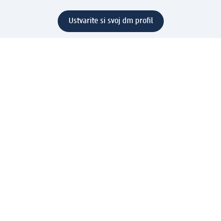
Ustvarite si svoj dm profil
Pomoč
Ugodnosti in storitve
Center za pomoč uporabnikom
Dostava
Vračila in menjave
Podjetje
O nas
Družbena odgovornost
Zaposlitev
Mediji
dm svet