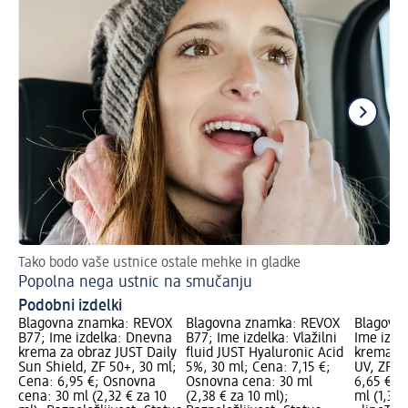
Tako bodo vaše ustnice ostale mehke in gladke
Dn
Popolna nega ustnic na smučanju
Za
Podobni izdelki
Blagovna znamka: REVOX
Blagovna znamka: REVOX
Blagovna
B77; Ime izdelka: Dnevna
B77; Ime izdelka: Vlažilni
Ime izde
krema za obraz JUST Daily
fluid JUST Hyaluronic Acid
krema za
Sun Shield, ZF 50+, 30 ml;
5%, 30 ml; Cena: 7,15 €;
UV, ZF 3
Cena: 6,95 €; Osnovna
Osnovna cena: 30 ml
6,65 €; 
cena: 30 ml (2,32 € za 10
(2,38 € za 10 ml);
ml (1,33 