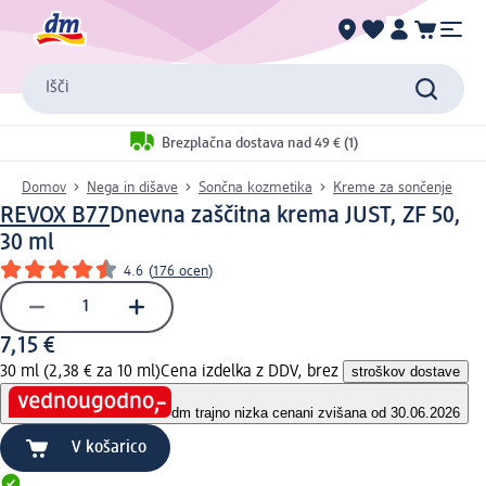
Išči
Brezplačna dostava nad 49 € (1)
Domov
Nega in dišave
Sončna kozmetika
Kreme za sončenje
REVOX B77
Dnevna zaščitna krema JUST, ZF 50,
30 ml
4.6
(
176 ocen
)
7,15 €
30 ml (2,38 € za 10 ml)
Cena izdelka z DDV, brez
stroškov dostave
dm trajno nizka cena
ni zvišana od 30.06.2026
V košarico