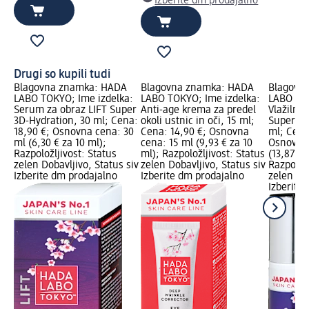
Izberite dm prodajalno
Drugi so kupili tudi
Blagovna znamka: HADA
Blagovna znamka: HADA
Blagovn
LABO TOKYO; Ime izdelka:
LABO TOKYO; Ime izdelka:
LABO TOK
Serum za obraz LIFT Super
Anti-age krema za predel
Vlažilni 
3D-Hydration, 30 ml; Cena:
okoli ustnic in oči, 15 ml;
Super 3D
18,90 €; Osnovna cena: 30
Cena: 14,90 €; Osnovna
ml; Cena
ml (6,30 € za 10 ml);
cena: 15 ml (9,93 € za 10
Osnovna 
Razpoložljivost: Status
ml); Razpoložljivost: Status
(13,87 € 
zelen Dobavljivo, Status siv
zelen Dobavljivo, Status siv
Razpoložl
Izberite dm prodajalno
Izberite dm prodajalno
zelen Dob
Izberite