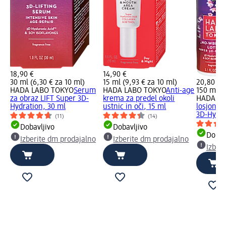
18,90 €
14,90 €
30 ml (6,30 € za 10 ml)
15 ml (9,93 € za 10 ml)
20,80 €
HADA LABO TOKYO
Serum
HADA LABO TOKYO
Anti-age
150 ml (1
za obraz LIFT Super 3D-
krema za predel okoli
HADA LA
Hydration, 30 ml
ustnic in oči, 15 ml
losjon z
3D-Hydra
(11)
(14)
Dobavljivo
Dobavljivo
Dobav
Izberite dm prodajalno
Izberite dm prodajalno
Izber