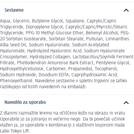
Sestavine
Aqua, Glycerin, Butylene Glycol, Squalane, Caprylic/Capric
Triglyceride, Dipropylene Glycol, Caprylic/Capric/Myristic/Stearic
Triglyceride, PPG-10 Methyl Glucose Ether, Behenyl Alcohol, PEG-
20 Sorbitan Isostearate, Sorbitan Stearate, Pullulan, Limnanthes
Alba Seed Oil, Sodium Hyaluronate, Sodium Acetylated
Hyaluronate, Hydrolyzed Hyaluronic Acid, Sodium Hyaluronate
Crosspolymer, Hydrolyzed Collagen, Lactobacillus/Soymilk Ferment
Filtrate, Phellodendron Amurense Bark Extract, Pentylene Glycol,
Hydroxyethylcellulose, Carbomer, Propanediol, Tocopherol,
Sodium Hydroxide, Disodium EDTA, Caprylhydroxamic Acid,
Phenoxyethanol. Navedene sestavine v spletni trgovini se lahko
razlikujejo od tistih navedenih na embalaži.
Navodilo za uporabo
Z dlanmi razmažite kremo na očiščeno kožo na obrazu in vratu.
Uporabite jo za jutranjo in večerno nego. Da bi povečali učinek
vlažen ja, jo uporabite v kombinaciji z vlažilnim losjonom Hada
Labo Tokyo Lift.