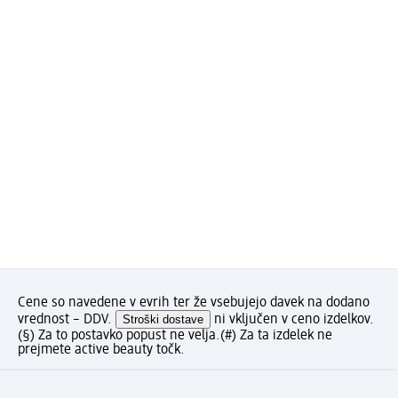
Cene so navedene v evrih ter že vsebujejo davek na dodano
vrednost – DDV.
Stroški dostave
ni vključen v ceno izdelkov.
(§) Za to postavko popust ne velja.
(#) Za ta izdelek ne
prejmete active beauty točk.