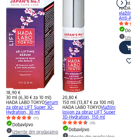
50 ml (4,
HADA LA
vlažilna
Anti-Agin
Dobav
Izber
18,90 €
30 ml (6,30 € za 10 ml)
20,80 €
HADA LABO TOKYO
Serum
150 ml (13,87 € za 100 ml)
za obraz LIFT Super 3D-
HADA LABO TOKYO
Vlažilni
Hydration, 30 ml
losjon za obraz LIFT Super
3D-Hydration, 150 ml
(11)
(10)
Dobavljivo
Dobavljivo
Izberite dm prodajalno