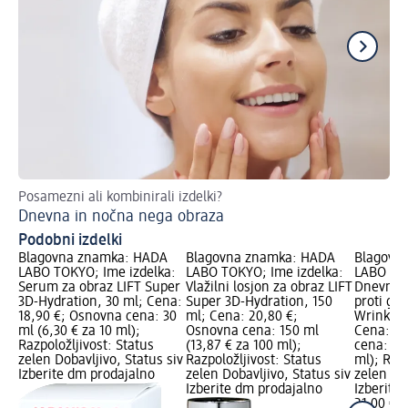
Posamezni ali kombinirali izdelki?
Vs
Dnevna in nočna nega obraza
Zb
Podobni izdelki
Blagovna znamka: HADA
Blagovna znamka: HADA
Blagovn
LABO TOKYO; Ime izdelka:
LABO TOKYO; Ime izdelka:
LABO TOK
Serum za obraz LIFT Super
Vlažilni losjon za obraz LIFT
Dnevna v
3D-Hydration, 30 ml; Cena:
Super 3D-Hydration, 150
proti gu
18,90 €; Osnovna cena: 30
ml; Cena: 20,80 €;
Wrinkle 
ml (6,30 € za 10 ml);
Osnovna cena: 150 ml
Cena: 21
Razpoložljivost: Status
(13,87 € za 100 ml);
cena: 50
zelen Dobavljivo, Status siv
Razpoložljivost: Status
ml); Razp
Izberite dm prodajalno
zelen Dobavljivo, Status siv
zelen Dob
Izberite dm prodajalno
Izberite
21,00 €