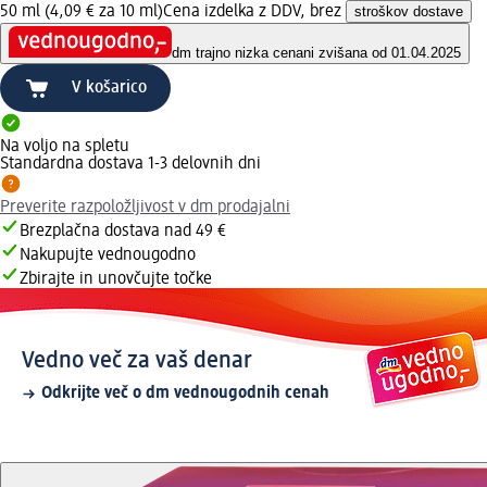
50 ml (4,09 € za 10 ml)
Cena izdelka z DDV, brez
stroškov dostave
dm trajno nizka cena
ni zvišana od 01.04.2025
V košarico
Na voljo na spletu
Standardna dostava 1-3 delovnih dni
Preverite razpoložljivost v dm prodajalni
Brezplačna dostava nad 49 €
Nakupujte vednougodno
Zbirajte in unovčujte točke
Vedno več za vaš denar
Odkrijte več o dm vednougodnih cenah