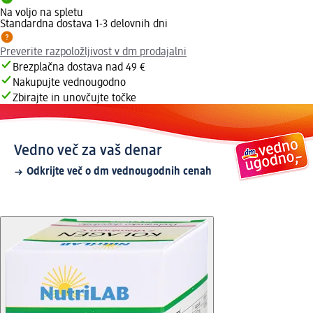
Na voljo na spletu
Standardna dostava 1-3 delovnih dni
Preverite razpoložljivost v dm prodajalni
Brezplačna dostava nad 49 €
Nakupujte vednougodno
Zbirajte in unovčujte točke
Vedno več za vaš denar
Odkrijte več o dm vednougodnih cenah