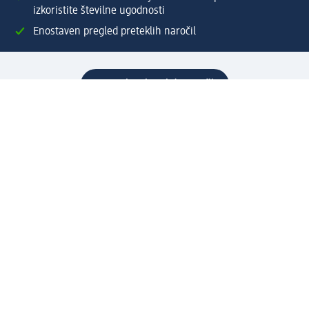
izkoristite številne ugodnosti
Enostaven pregled preteklih naročil
Ustvarite si svoj dm profil
Pomoč
Ugodnosti in storitve
Center za pomoč uporabnikom
Dostava
Vračila in menjave
Podjetje
O nas
Družbena odgovornost
Zaposlitev
Mediji
dm svet