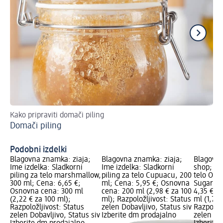
Kako pripraviti domači piling
Pil
Domači piling
Pi
Podobni izdelki
Blagovna znamka: ziaja;
Blagovna znamka: ziaja;
Blagovna
Ime izdelka: Sladkorni
Ime izdelka: Sladkorni
shop; Ime
piling za telo marshmallow,
piling za telo Cupuacu, 200
telo Org
300 ml; Cena: 6,65 €;
ml; Cena: 5,95 €; Osnovna
Sugar, 2
Osnovna cena: 300 ml
cena: 200 ml (2,98 € za 100
4,35 €; 
(2,22 € za 100 ml);
ml); Razpoložljivost: Status
ml (1,74 
Razpoložljivost: Status
zelen Dobavljivo, Status siv
Razpoložl
zelen Dobavljivo, Status siv
Izberite dm prodajalno
zelen Dob