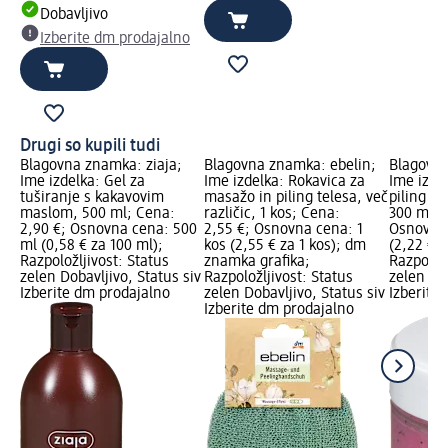
Dobavljivo
Izberite dm prodajalno
Drugi so kupili tudi
Blagovna znamka: ziaja;
Blagovna znamka: ebelin;
Blagovna
Ime izdelka: Gel za
Ime izdelka: Rokavica za
Ime izde
tuširanje s kakavovim
masažo in piling telesa, več
piling z
maslom, 500 ml; Cena:
različic, 1 kos; Cena:
300 ml; 
2,90 €; Osnovna cena: 500
2,55 €; Osnovna cena: 1
Osnovna 
ml (0,58 € za 100 ml);
kos (2,55 € za 1 kos); dm
(2,22 € z
Razpoložljivost: Status
znamka grafika;
Razpoložl
zelen Dobavljivo, Status siv
Razpoložljivost: Status
zelen Dob
Izberite dm prodajalno
zelen Dobavljivo, Status siv
Izberite
Izberite dm prodajalno