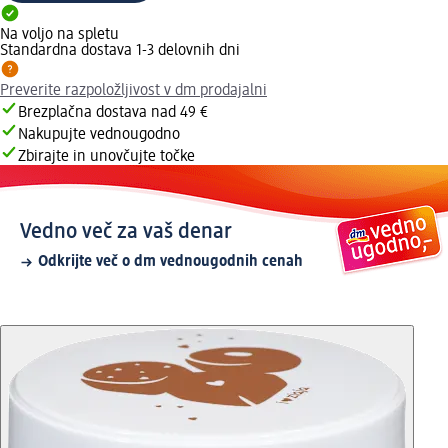
Na voljo na spletu
Standardna dostava 1-3 delovnih dni
Preverite razpoložljivost v dm prodajalni
Brezplačna dostava nad 49 €
Nakupujte vednougodno
Zbirajte in unovčujte točke
Vedno več za vaš denar
Odkrijte več o dm vednougodnih cenah