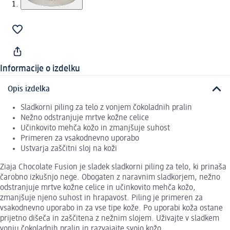
Informacije o izdelku
Opis izdelka
Sladkorni piling za telo z vonjem čokoladnih pralin
Nežno odstranjuje mrtve kožne celice
Učinkovito mehča kožo in zmanjšuje suhost
Primeren za vsakodnevno uporabo
Ustvarja zaščitni sloj na koži
Ziaja Chocolate Fusion je sladek sladkorni piling za telo, ki prinaša
čarobno izkušnjo nege. Obogaten z naravnim sladkorjem, nežno
odstranjuje mrtve kožne celice in učinkovito mehča kožo,
zmanjšuje njeno suhost in hrapavost. Piling je primeren za
vsakodnevno uporabo in za vse tipe kože. Po uporabi koža ostane
prijetno dišeča in zaščitena z nežnim slojem. Uživajte v sladkem
vonju čokoladnih pralin in razvajajte svojo kožo.