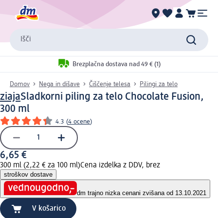
Išči
Brezplačna dostava nad 49 € (1)
Domov
Nega in dišave
Čiščenje telesa
Pilingi za telo
ziaja
Sladkorni piling za telo Chocolate Fusion,
300 ml
4.3
(
4 ocene
)
6,65 €
300 ml (2,22 € za 100 ml)
Cena izdelka z DDV, brez
stroškov dostave
dm trajno nizka cena
ni zvišana od 13.10.2021
V košarico