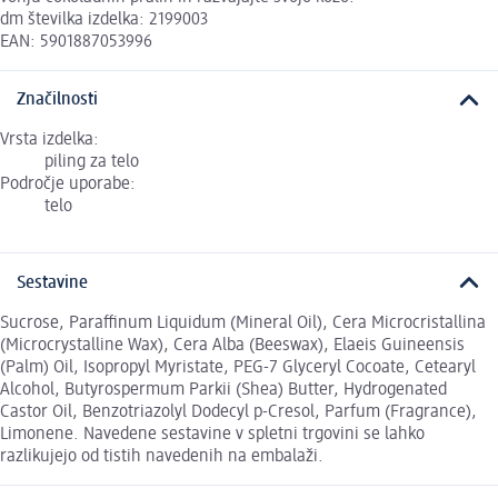
dm številka izdelka: 2199003
EAN: 5901887053996
Značilnosti
Vrsta izdelka:
piling za telo
Področje uporabe:
telo
Sestavine
Sucrose, Paraffinum Liquidum (Mineral Oil), Cera Microcristallina
(Microcrystalline Wax), Cera Alba (Beeswax), Elaeis Guineensis
(Palm) Oil, Isopropyl Myristate, PEG-7 Glyceryl Cocoate, Cetearyl
Alcohol, Butyrospermum Parkii (Shea) Butter, Hydrogenated
Castor Oil, Benzotriazolyl Dodecyl p-Cresol, Parfum (Fragrance),
Limonene. Navedene sestavine v spletni trgovini se lahko
razlikujejo od tistih navedenih na embalaži.