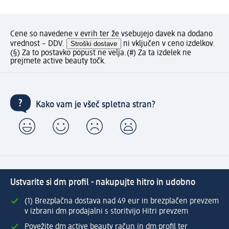
Cene so navedene v evrih ter že vsebujejo davek na dodano
vrednost – DDV.
Stroški dostave
ni vključen v ceno izdelkov.
(§) Za to postavko popust ne velja.
(#) Za ta izdelek ne
prejmete active beauty točk.
Kako vam je všeč spletna stran?
Ustvarite si dm profil - nakupujte hitro in udobno
(1) Brezplačna dostava nad 49 eur in brezplačen prevzem
v izbrani dm prodajalni s storitvijo Hitri prevzem
Povežite dm active beauty račun in dm profil ter