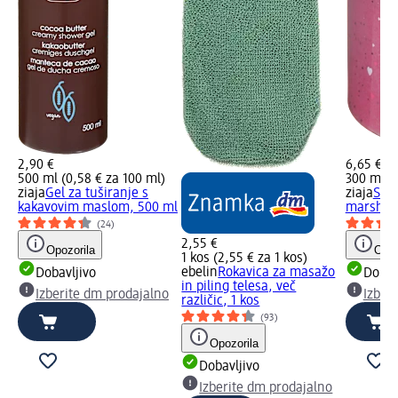
2,90 €
6,65 €
500 ml (0,58 € za 100 ml)
300 ml (
ziaja
Gel za tuširanje s
ziaja
Slad
kakavovim maslom, 500 ml
marshma
(24)
2,55 €
Opozorila
Opoz
1 kos (2,55 € za 1 kos)
ebelin
Rokavica za masažo
Dobavljivo
Dobav
in piling telesa, več
Izberite dm prodajalno
Izber
različic, 1 kos
(93)
Opozorila
Dobavljivo
Izberite dm prodajalno