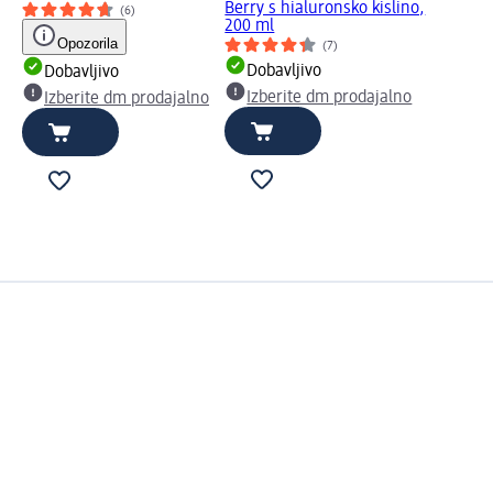
Berry s hialuronsko kislino,
(6)
200 ml
Opozorila
(7)
Dobavljivo
Dobavljivo
Izberite dm prodajalno
Izberite dm prodajalno