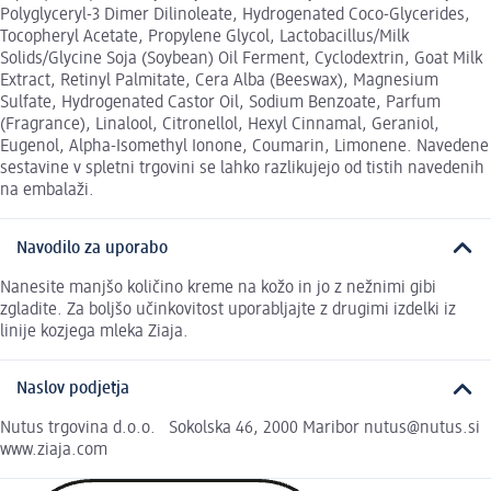
Polyglyceryl-3 Dimer Dilinoleate, Hydrogenated Coco-Glycerides,
Tocopheryl Acetate, Propylene Glycol, Lactobacillus/Milk
Solids/Glycine Soja (Soybean) Oil Ferment, Cyclodextrin, Goat Milk
Extract, Retinyl Palmitate, Cera Alba (Beeswax), Magnesium
Sulfate, Hydrogenated Castor Oil, Sodium Benzoate, Parfum
(Fragrance), Linalool, Citronellol, Hexyl Cinnamal, Geraniol,
Eugenol, Alpha-Isomethyl Ionone, Coumarin, Limonene. Navedene
sestavine v spletni trgovini se lahko razlikujejo od tistih navedenih
na embalaži.
Navodilo za uporabo
Nanesite manjšo količino kreme na kožo in jo z nežnimi gibi
zgladite. Za boljšo učinkovitost uporabljajte z drugimi izdelki iz
linije kozjega mleka Ziaja.
Naslov podjetja
Nutus trgovina d.o.o. Sokolska 46, 2000 Maribor nutus@nutus.si
www.ziaja.com