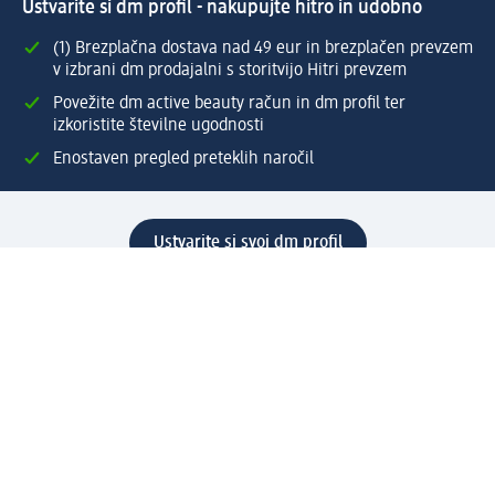
Ustvarite si dm profil - nakupujte hitro in udobno
(1) Brezplačna dostava nad 49 eur in brezplačen prevzem
v izbrani dm prodajalni s storitvijo Hitri prevzem
Povežite dm active beauty račun in dm profil ter
izkoristite številne ugodnosti
Enostaven pregled preteklih naročil
Ustvarite si svoj dm profil
Pomoč
Ugodnosti in storitve
Center za pomoč uporabnikom
Dostava
Vračila in menjave
Podjetje