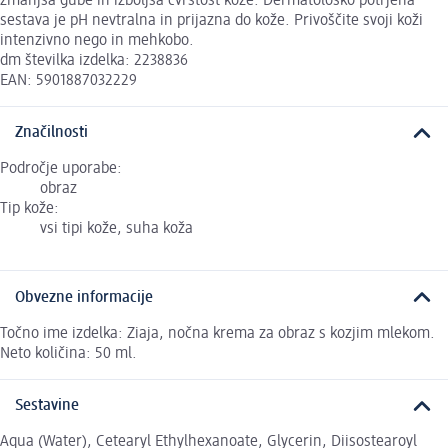
zmanjša gube in izboljša čvrstost kože. Dermatološko potrjena
sestava je pH nevtralna in prijazna do kože. Privoščite svoji koži
intenzivno nego in mehkobo.
dm številka izdelka: 2238836
EAN: 5901887032229
Značilnosti
Področje uporabe:
obraz
Tip kože:
vsi tipi kože, suha koža
Obvezne informacije
Točno ime izdelka: Ziaja, nočna krema za obraz s kozjim mlekom.
Neto količina: 50 ml.
Sestavine
Aqua (Water), Cetearyl Ethylhexanoate, Glycerin, Diisostearoyl