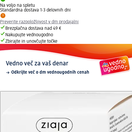
Na voljo na spletu
Standardna dostava 1-3 delovnih dni
Preverite razpoložljivost v dm prodajalni
Brezplačna dostava nad 49 €
Nakupujte vednougodno
Zbirajte in unovčujte točke
Vedno več za vaš denar
Odkrijte več o dm vednougodnih cenah