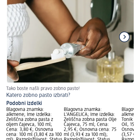
Tako boste našli pravo zobno pasto!
Zd
Katero zobno pasto izbrati?
Na
Podobni izdelki
Blagovna znamka:
Blagovna znamka:
Blagovn
alkmene; Ime izdelka:
L'ANGELICA; Ime izdelka:
alkmene;
Zeliščna zobna pasta z
Zeliščna zobna pasta Olje
Tonik za
oljem čajevca, 100 ml;
Čajevca, 75 ml; Cena:
Oil, 150 
Cena: 3,80 €; Osnovna
2,95 €; Osnovna cena: 75
Osnovna 
cena: 100 ml (3,80 € za 100
ml (3,93 € za 100 ml);
(3,57 € z
ml); Razpoložljivost: Status
Razpoložljivost: Status
Razpoložl