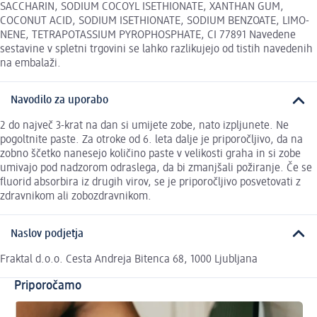
SACCHARIN, SODIUM COCOYL ISETHIONATE, XANTHAN GUM,
COCONUT ACID, SODIUM ISETHIONATE, SODIUM BENZOATE, LIMO­
NENE, TETRAPOTASSIUM PYROPHOSPHATE, CI 77891 Navedene
sestavine v spletni trgovini se lahko razlikujejo od tistih navedenih
na embalaži.
Navodilo za uporabo
2 do največ 3-krat na dan si umijete zobe, nato izpljunete. Ne
pogoltnite paste. Za otroke od 6. leta dalje je priporočljivo, da na
zobno ščetko nanesejo količino paste v velikosti graha in si zobe
umivajo pod nadzorom odraslega, da bi zmanjšali požiranje. Če se
fluorid absorbira iz drugih virov, se je priporočljivo posvetovati z
zdravnikom ali zobozdravnikom.
Naslov podjetja
Fraktal d.o.o. Cesta Andreja Bitenca 68, 1000 Ljubljana
Priporočamo