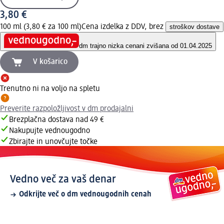
3,80 €
100 ml (3,80 € za 100 ml)
Cena izdelka z DDV, brez
stroškov dostave
dm trajno nizka cena
ni zvišana od 01.04.2025
V košarico
Trenutno ni na voljo na spletu
Preverite razpoložljivost v dm prodajalni
Brezplačna dostava nad 49 €
Nakupujte vednougodno
Zbirajte in unovčujte točke
Vedno več za vaš denar
Odkrijte več o dm vednougodnih cenah