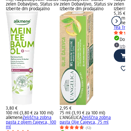
zelen Dobavljivo, Status siv
zelen Dobavljivo, Status siv
zelen Dob
Izberite dm prodajalno
Izberite dm prodajalno
Izberite
5,35 €
150 ml (3
alkmene
Tea Tree 
Dobav
Izber
3,80 €
2,95 €
100 ml (3,80 € za 100 ml)
75 ml (3,93 € za 100 ml)
alkmene
Zeliščna zobna
L'ANGELICA
Zeliščna zobna
pasta z oljem čajevca, 100
pasta Olje Čajevca, 75 ml
ml
(12)