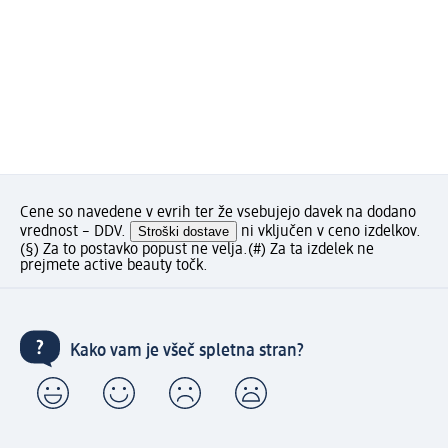
Cene so navedene v evrih ter že vsebujejo davek na dodano
vrednost – DDV.
Stroški dostave
ni vključen v ceno izdelkov.
(§) Za to postavko popust ne velja.
(#) Za ta izdelek ne
prejmete active beauty točk.
Kako vam je všeč spletna stran?