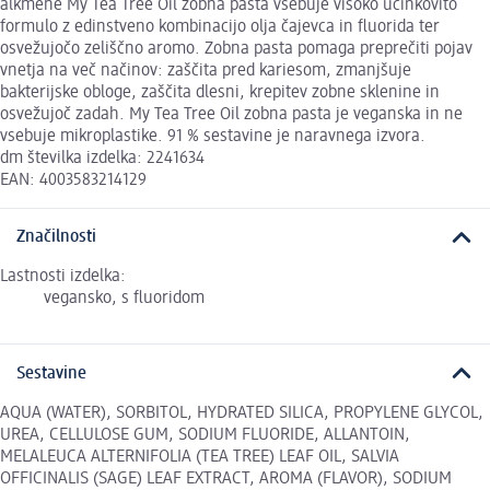
alkmene My Tea Tree Oil zobna pasta vsebuje visoko učinkovito
formulo z edinstveno kombinacijo olja čajevca in fluorida ter
osvežujočo zeliščno aromo. Zobna pasta pomaga preprečiti pojav
vnetja na več načinov: zaščita pred kariesom, zmanjšuje
bakterijske obloge, zaščita dlesni, krepitev zobne sklenine in
osvežujoč zadah. My Tea Tree Oil zobna pasta je veganska in ne
vsebuje mikroplastike. 91 % sestavine je naravnega izvora.
dm številka izdelka: 2241634
EAN: 4003583214129
Značilnosti
Lastnosti izdelka:
vegansko, s fluoridom
Sestavine
AQUA (WATER), SORBITOL, HYDRATED SILICA, PROPYLENE GLYCOL,
UREA, CELLULOSE GUM, SODIUM FLUORIDE, ALLANTOIN,
MELALEUCA ALTERNIFOLIA (TEA TREE) LEAF OIL, SALVIA
OFFICINALIS (SAGE) LEAF EXTRACT, AROMA (FLAVOR), SODIUM