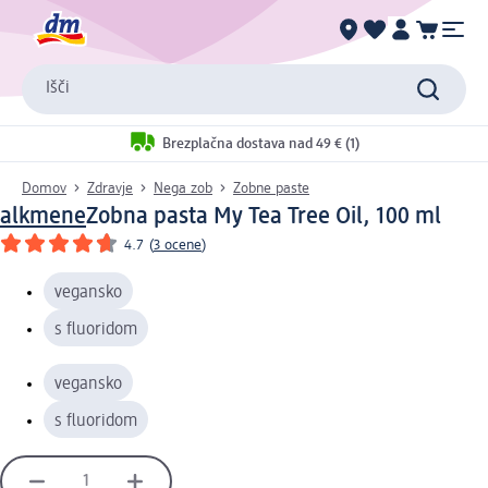
Išči
Brezplačna dostava nad 49 € (1)
Domov
Zdravje
Nega zob
Zobne paste
alkmene
Zobna pasta My Tea Tree Oil, 100 ml
4.7
(
3 ocene
)
vegansko
s fluoridom
vegansko
s fluoridom