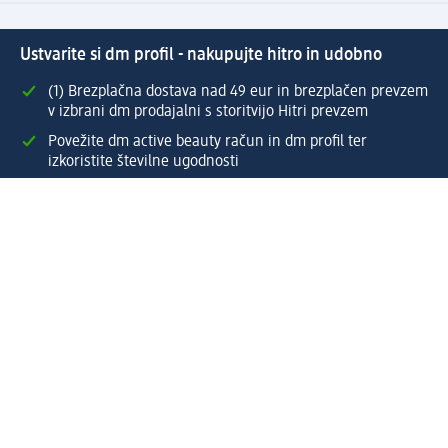
Ustvarite si dm profil - nakupujte hitro in udobno
(1) Brezplačna dostava nad 49 eur in brezplačen prevzem
v izbrani dm prodajalni s storitvijo Hitri prevzem
Povežite dm active beauty račun in dm profil ter
izkoristite številne ugodnosti
Enostaven pregled preteklih naročil
Ustvarite si svoj dm profil
Pomoč
Ugodnosti in storitve
Center za pomoč uporabnikom
Dostava
Vračila in menjave
Podjetje