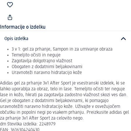
Informacije o izdelku
Opis izdelka
3 v 1: gel za prhanje, šampon in za umivanje obraza
Temeljito očisti in neguje
Zagotavlja dolgotrajno vlažnost
Obogaten z dodatnimi beljakovinami
Uravnoteži naravno hidratacijo kože
Adidas gel za prhanje 3v1 After Sport je vsestranski izdelek, ki se
lahko uporablja za obraz, telo in lase. Temeljito očisti ter neguje
lase in kožo, hkrati pa zagotavlja zadostno vlažnost skozi ves dan.
Gel je obogaten z dodatnimi beljakovinami, ki pomagajo
uravnotežiti naravno hidratacijo kože. Uživajte v osvežujočem
občutku in popolni negi po vsakem prhanju. Preizkusite adidas gel
za prhanje 3v1 After Sport za celovito nego.
dm številka izdelka: 2248979
EAN: 3616304240430