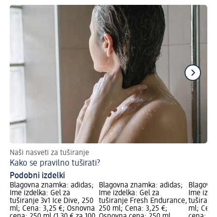
Naši nasveti za tuširanje
Uč
Kako se pravilno tuširati?
Hl
Podobni izdelki
Blagovna znamka: adidas;
Blagovna znamka: adidas;
Blagovna
Ime izdelka: Gel za
Ime izdelka: Gel za
Ime izdel
tuširanje 3v1 Ice Dive, 250
tuširanje Fresh Endurance,
tuširanj
ml; Cena: 3,25 €; Osnovna
250 ml; Cena: 3,25 €;
ml; Cena
cena: 250 ml (1,30 € za 100
Osnovna cena: 250 ml
cena: 250