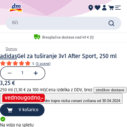
Išči
Brezplačna dostava nad 49 € (1)
Domov
adidas
Gel za tuširanje 3v1 After Sport, 250 ml
5
(
3 ocene
)
3,25 €
250 ml (1,30 € za 100 ml)
Cena izdelka z DDV, brez
stroškov dostave
dm trajno nizka cena
ni zvišana od 30.04.2024
V košarico
Na voljo na spletu