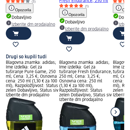
Fresh Endurance, 250 ml
(3)
(1)
Opozorila
Opoz
Opozorila
Dobavljivo
Dobav
Dobavljivo
Izberite dm prodajalno
Izber
Izberite dm prodajalno
Drugi so kupili tudi
Blagovna znamka: adidas;
Blagovna znamka: adidas;
Blagovna
Ime izdelka: Gel za
Ime izdelka: Gel za
Ime izdel
tuširanje Pure Game, 250
tuširanje Fresh Endurance,
tuširanje
ml; Cena: 3,25 €; Osnovna
250 ml; Cena: 3,25 €;
ml; Cena
cena: 250 ml (1,30 € za 100
Osnovna cena: 250 ml
cena: 250
ml); Razpoložljivost: Status
(1,30 € za 100 ml);
ml); Razp
zelen Dobavljivo, Status siv
Razpoložljivost: Status
zelen Dob
Izberite dm prodajalno
zelen Dobavljivo, Status siv
Izberite
Izberite dm prodajalno