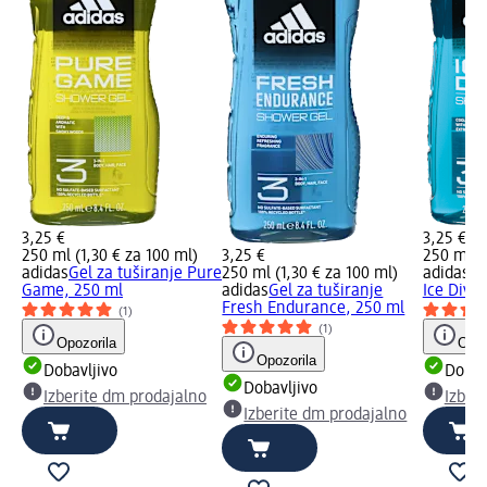
3,25 €
3,25 €
250 ml (1,30 € za 100 ml)
3,25 €
250 ml (1
adidas
Gel za tuširanje Pure
250 ml (1,30 € za 100 ml)
adidas
Ge
Game, 250 ml
adidas
Gel za tuširanje
Ice Dive
Fresh Endurance, 250 ml
(1)
(1)
Opozorila
Opoz
Opozorila
Dobavljivo
Dobav
Dobavljivo
Izberite dm prodajalno
Izber
Izberite dm prodajalno