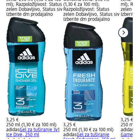
ml); Razpoložljivost: Status
(1,30 € za 100 ml);
ml); Razp
zelen Dobavljivo, Status siv
Razpoložljivost: Status
zelen Dob
Izberite dm prodajalno
zelen Dobavljivo, Status siv
Izberite
Izberite dm prodajalno
3,25 €
3,25 €
250 ml (1,30 € za 100 ml)
3,25 €
250 ml (1
adidas
Gel za tuširanje 3v1
250 ml (1,30 € za 100 ml)
adidas
Ge
Ice Dive, 250 ml
adidas
Gel za tuširanje
Game, 2