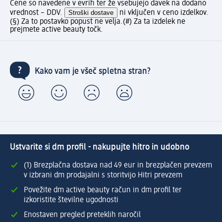
Cene so navedene v evrih ter že vsebujejo davek na dodano
vrednost – DDV.
Stroški dostave
ni vključen v ceno izdelkov.
(§) Za to postavko popust ne velja.
(#) Za ta izdelek ne
prejmete active beauty točk.
Kako vam je všeč spletna stran?
Ustvarite si dm profil - nakupujte hitro in udobno
(1) Brezplačna dostava nad 49 eur in brezplačen prevzem
v izbrani dm prodajalni s storitvijo Hitri prevzem
Povežite dm active beauty račun in dm profil ter
izkoristite številne ugodnosti
Enostaven pregled preteklih naročil