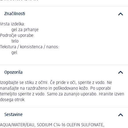
Značilnosti
Vrsta izdelka:
gel za prhanje
Področje uporabe:
telo
Tekstura / konsistenca / nanos:
gel
Opozorila
Izogibajte se stiku z očmi. Če pride v oči, sperite z vodo. Ne
nanašajte na razdraženo in poškodovano kožo. Po uporabi
temeljito sperite z vodo. Samo za zunanjo uporabo. Hranite izven
dosega otrok.
Sestavine
AQUA/WATER/EAU, SODIUM C14-16 OLEFIN SULFONATE,