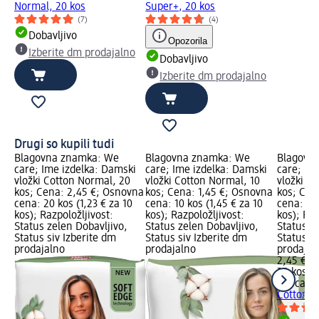
Normal, 20 kos
Super+, 20 kos
(7)
(4)
Dobavljivo
Opozorila
Izberite dm prodajalno
Dobavljivo
Izberite dm prodajalno
Drugi so kupili tudi
Blagovna znamka: We
Blagovna znamka: We
Blagovn
care; Ime izdelka: Damski
care; Ime izdelka: Damski
care; Im
vložki Cotton Normal, 20
vložki Cotton Normal, 10
vložki C
kos; Cena: 2,45 €; Osnovna
kos; Cena: 1,45 €; Osnovna
kos; Cen
cena: 20 kos (1,23 € za 10
cena: 10 kos (1,45 € za 10
cena: 20 
kos); Razpoložljivost:
kos); Razpoložljivost:
kos); Raz
Status zelen Dobavljivo,
Status zelen Dobavljivo,
Status z
Status siv Izberite dm
Status siv Izberite dm
Status si
prodajalno
prodajalno
prodajal
2,45 €
20 kos (1
We care
Cotton S