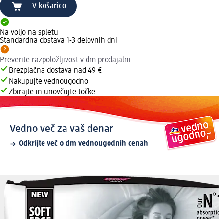
V košarico
Na voljo na spletu
Standardna dostava 1-3 delovnih dni
Preverite razpoložljivost v dm prodajalni
Brezplačna dostava nad 49 €
Nakupujte vednougodno
Zbirajte in unovčujte točke
Vedno več za vaš denar
Odkrijte več o dm vednougodnih cenah