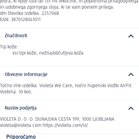
jedra, ki vpije tudi do 135 ml tekočine, in popolnoma prilagodljivega
in udobnega zgornjega sloja, ki se vam povsem prilega.
dm številka izdelka: 2257068
EAN: 3870128041011
Značilnosti
Tip kože:
vsi tipi kože, nežna/občutljiva koža
Obvezne informacije
Točno ime izdelka: Violeta We Care, nočni higienski vložki AirFit.
Vsebina: 10 kos.
Naslov podjetja
VIOLETA D. O. O. DUNAJSKA CESTA 199, 1000 LJUBLJANA
violeta@violeta.com https://violeta.com/sl/
Priporočamo