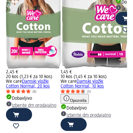
Dobav
Izber
2,45 €
1,45 €
20 kos (1,23 € za 10 kos)
10 kos (1,45 € za 10 kos)
We care
Damski vložki
We care
Damski vložki
Cotton Normal, 20 kos
Cotton Normal, 10 kos
(8)
(5)
Dobavljivo
Opozorila
Izberite dm prodajalno
Dobavljivo
Izberite dm prodajalno