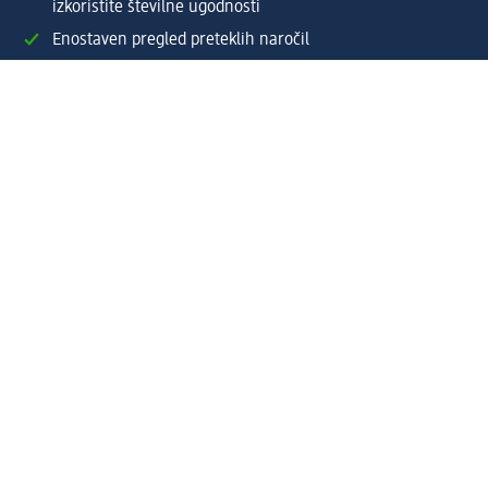
izkoristite številne ugodnosti
Enostaven pregled preteklih naročil
Ustvarite si svoj dm profil
Pomoč
Ugodnosti in storitve
Center za pomoč uporabnikom
Dostava
Vračila in menjave
Podjetje
O nas
Družbena odgovornost
Zaposlitev
Mediji
dm svet