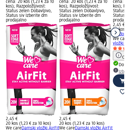
cena: 20 kos (1,23 € za 10
cena: 20 kos (1,23 € za 10
cena: 20 
kos); Razpoložljivost:
kos); Razpoložljivost:
kos); Raz
Status zelen Dobavljivo,
Status zelen Dobavljivo,
Status z
Status siv Izberite dm
Status siv Izberite dm
Status si
prodajalno
prodajalno
prodajal
2,45 €
20 kos (1
+ 1 dodat
We care
vložki Ai
Opoz
Dobav
Izber
2,45 €
2,45 €
20 kos (1,23 € za 10 kos)
20 kos (1,23 € za 10 kos)
We care
Damski vložki AirFit
We care
Damski vložki AirFit