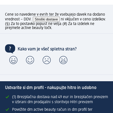
Cene so navedene v evrih ter že vsebujejo davek na dodano
vrednost – DDV.
Stroški dostave
ni vključen v ceno izdelkov.
(§) Za to postavko popust ne velja.
(#) Za ta izdelek ne
prejmete active beauty točk.
Kako vam je všeč spletna stran?
Ustvarite si dm profil - nakupujte hitro in udobno
(1) Brezplačna dostava nad 49 eur in brezplačen prevzem
v izbrani dm prodajalni s storitvijo Hitri prevzem
Povežite dm active beauty račun in dm profil ter