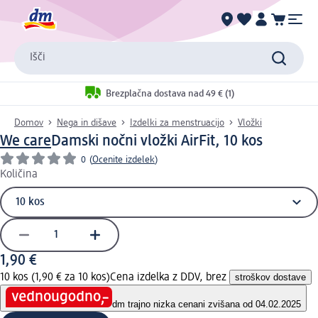
Išči
Brezplačna dostava nad 49 € (1)
Domov
Nega in dišave
Izdelki za menstruacijo
Vložki
We care
Damski nočni vložki AirFit, 10 kos
0
(
Ocenite izdelek
)
Količina
1,90 €
10 kos (1,90 € za 10 kos)
Cena izdelka z DDV, brez
stroškov dostave
dm trajno nizka cena
ni zvišana od 04.02.2025