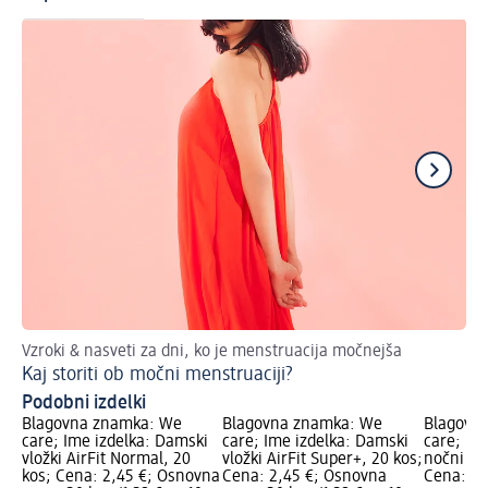
Vzroki & nasveti za dni, ko je menstruacija močnejša
Zn
Kaj storiti ob močni menstruaciji?
Pr
Podobni izdelki
Blagovna znamka: We
Blagovna znamka: We
Blagovn
care; Ime izdelka: Damski
care; Ime izdelka: Damski
care; Im
vložki AirFit Normal, 20
vložki AirFit Super+, 20 kos;
nočni vlo
kos; Cena: 2,45 €; Osnovna
Cena: 2,45 €; Osnovna
Cena: 2,