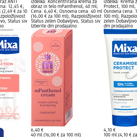
braz ANTI
izdelka: Koncentrirana krema za
izdelka: Krema 
na: 12,45 €;
obraz in telo mPanthenol, 40 ml;
Protect, 100 ml;
(2,49 € za 10
Cena: 6,40 €; Osnovna cena: 40 ml
Osnovna cena: 1
zpoložljivost:
(16,00 € za 100 ml); Razpoložljivost:
100 ml); Razpolo
vo, Status siv
Status zelen Dobavljivo, Status siv
zelen Dobavljivo,
no
Izberite dm prodajalno
dm prodajalno
6,40 €
4,10 €
40 ml (16,00 € za 100 ml)
100 ml (4,10 € z