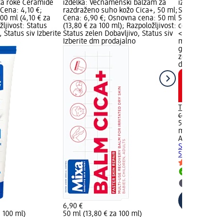
za roke Ceramide
izdelka: Večnamenski balzam za
izdelka: Pa
 Cena: 4,10 €;
razdraženo suho kožo Cica+, 50 ml;
Smoothing S
00 ml (4,10 € za
Cena: 6,90 €; Osnovna cena: 50 ml
50 ml; Cena
žljivost: Status
(13,80 € za 100 ml); Razpoložljivost:
cena: 50 ml 
 Status siv Izberite
Status zelen Dobavljivo, Status siv
<lineThroug
Izberite dm prodajalno
ml</lineThr
grafika; Raz
zelen Dobavl
dm prodaja
Trenutna c
cena:
22,90 
50 ml (2,29 
ml
)
AXIS-Y
Panth
Smoothing S
50 ml
Dobavlji
Izberite
6,90 €
a 100 ml)
50 ml (13,80 € za 100 ml)