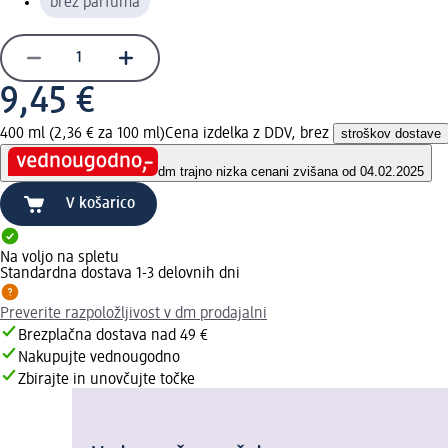
brez parfuma
9,45 €
400 ml (2,36 € za 100 ml)
Cena izdelka z DDV, brez
stroškov dostave
dm trajno nizka cena
ni zvišana od 04.02.2025
V košarico
Na voljo na spletu
Standardna dostava 1-3 delovnih dni
Preverite razpoložljivost v dm prodajalni
Brezplačna dostava nad 49 €
Nakupujte vednougodno
Zbirajte in unovčujte točke