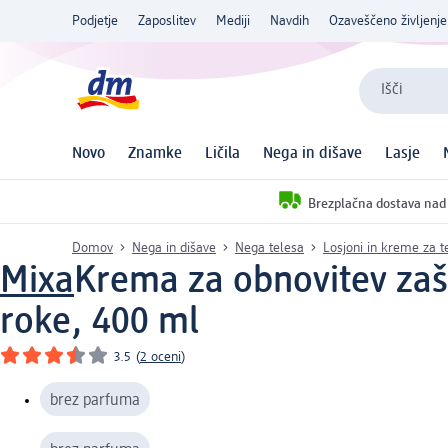
Podjetje
Zaposlitev
Mediji
Navdih
Ozaveščeno življenje
Išči
Novo
Znamke
Ličila
Nega in dišave
Lasje
Brezplačna dostava nad
Domov
Nega in dišave
Nega telesa
Losjoni in kreme za t
Mixa
Krema za obnovitev zaš
roke, 400 ml
3.5
(
2 oceni
)
brez parfuma