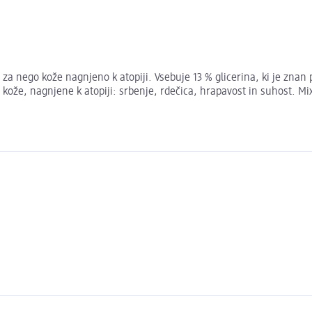
 nego kože nagnjeno k atopiji. Vsebuje 13 % glicerina, ki je znan po
 kože, nagnjene k atopiji: srbenje, rdečica, hrapavost in suhost. M