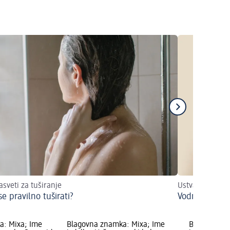
asveti za tuširanje
Ustvarite lepo 
e pravilno tuširati?
Vodnik po izd
a: Mixa; Ime
Blagovna znamka: Mixa; Ime
Blagovna zn