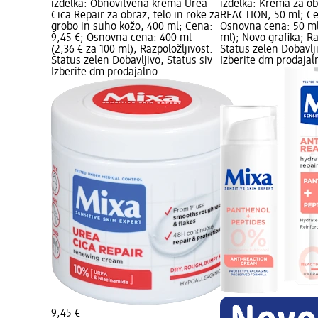
izdelka: Obnovitvena krema Urea
izdelka: Krema za o
Cica Repair za obraz, telo in roke za
REACTION, 50 ml; Ce
grobo in suho kožo, 400 ml; Cena:
Osnovna cena: 50 ml 
9,45 €; Osnovna cena: 400 ml
ml); Novo grafika; Ra
(2,36 € za 100 ml); Razpoložljivost:
Status zelen Dobavlji
Status zelen Dobavljivo, Status siv
Izberite dm prodajal
Izberite dm prodajalno
9,45 €