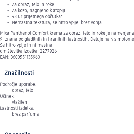
Za obraz, telo in roke
Za kožo, nagnjeno k atopiji
48 ur prijetnega občutka*
Nemastna tekstura, se hitro vpije, brez vonja
Mixa Panthenol Comfort krema za obraz, telo in roke je namenjena za
9, znana po gladilnih in hranilnih lastnostih. Deluje na 4 simptome
Se hitro vpije in ni mastna.
dm številka izdelka: 2277926
EAN: 3600551135960
Značilnosti
Področje uporabe:
obraz, telo
Učinek:
vlažilen
Lastnosti izdelka:
brez parfuma