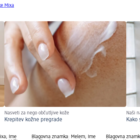
ke Mixa
Nasveti za nego občutljive kože
Naši n
Krepitev kožne pregrade
Kako s
ixa; Ime
Blagovna znamka: Melem; Ime
Blagovna znamk