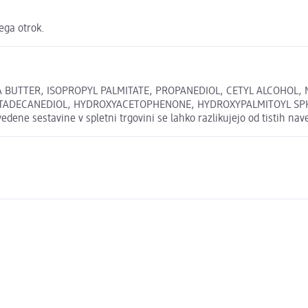
sega otrok.
 BUTTER, ISOPROPYL PALMITATE, PROPANEDIOL, CETYL ALCOHOL, 
TADECANEDIOL, HYDROXYACETOPHENONE, HYDROXYPALMITOYL SPHIN
e sestavine v spletni trgovini se lahko razlikujejo od tistih nav