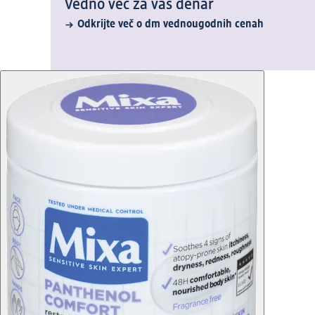
Vedno več za vaš denar
Odkrijte več o dm vednougodnih cenah