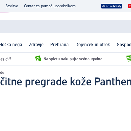
Storitve
Center za pomoč uporabnikom
Moška nega
Zdravje
Prehrana
Dojenček in otrok
Gospod
(1)
Na spletu nakupujte vednougodno
 49 €
elo
čitne pregrade kože Pantheno