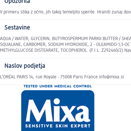
Opozorila
V primeru stika z očmi, jih takoj temeljito sperite. Hraniti zunaj do
Sestavine
AQUA / WATER, GLYCERIN, BUTYROSPERMUM PARKII BUTTER / SHEA
SQUALANE, CARBOMER, SODIUM HYDROXIDE, 2 - OLEAMIDO-1,3-OC
METHYLGLUCOSE DISTEARATE, TOCOPHEROL. (F.I.L. Z292460/2) Naveden
Naslov podjetja
L’ORÉAL PARIS 14, rue Royale - 75008 Paris France info@mixa.si