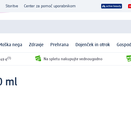
Storitve
Center za pomoč uporabnikom
Moška nega
Zdravje
Prehrana
Dojenček in otrok
Gospod
(1)
Na spletu nakupujte vednougodno
 49 €
0 ml