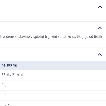
vedene sestavine v spletni trgovini se lahko razlikujejo od tistih
na 100 ml
88 kJ / 21 kcal
0 g
0 g
5,2 g