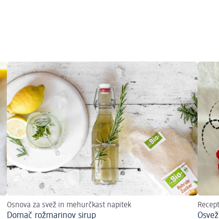
Osnova za svež in mehurčkast napitek
Recep
Domač rožmarinov sirup
Osveži