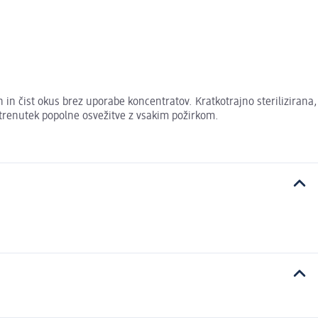
 in čist okus brez uporabe koncentratov. Kratkotrajno sterilizirana,
e trenutek popolne osvežitve z vsakim požirkom.