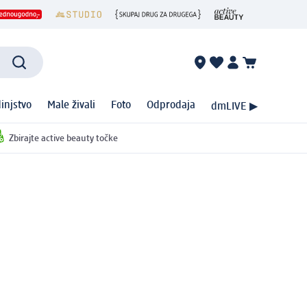
injstvo
Male živali
Foto
Odprodaja
dmLIVE ▶
Zbirajte active beauty točke