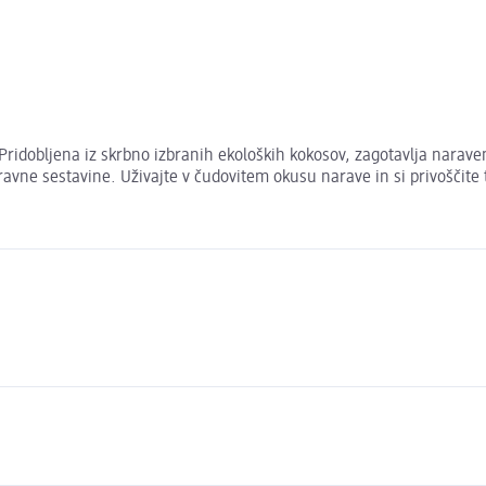
Pridobljena iz skrbno izbranih ekoloških kokosov, zagotavlja naraven
naravne sestavine. Uživajte v čudovitem okusu narave in si privoščit