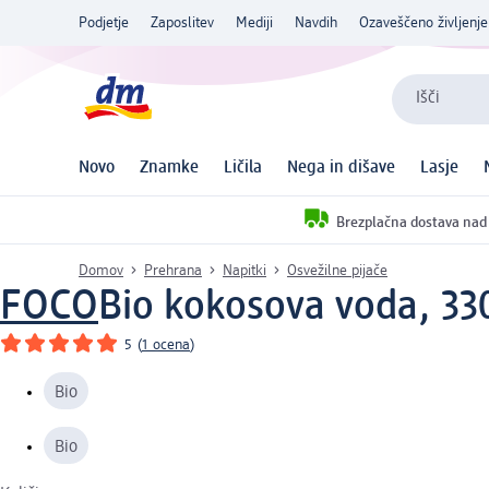
Podjetje
Zaposlitev
Mediji
Navdih
Ozaveščeno življenje
Išči
Novo
Znamke
Ličila
Nega in dišave
Lasje
Brezplačna dostava nad
Domov
Prehrana
Napitki
Osvežilne pijače
FOCO
Bio kokosova voda, 33
5
(
1 ocena
)
Bio
Bio