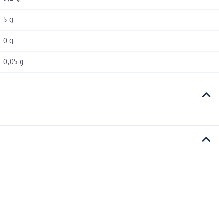
5 g
0 g
0,05 g