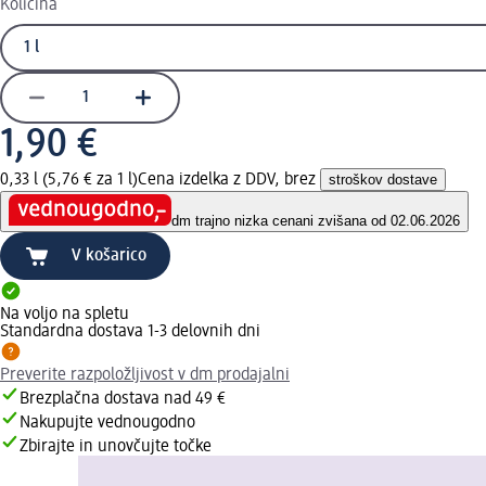
Količina
1,90 €
0,33 l (5,76 € za 1 l)
Cena izdelka z DDV, brez
stroškov dostave
dm trajno nizka cena
ni zvišana od 02.06.2026
V košarico
Na voljo na spletu
Standardna dostava 1-3 delovnih dni
Preverite razpoložljivost v dm prodajalni
Brezplačna dostava nad 49 €
Nakupujte vednougodno
Zbirajte in unovčujte točke