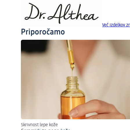
Več izdelkov 
Priporočamo
Skrivnost lepe kože