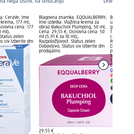
na nega ustnic na smučanju
Dnevna in no
a: CeraVe; Ime
Blagovna znamka: EQQUALBERRY;
Blagovna z
a krema, 177 ml;
Ime izdelka: Vlažilna krema za
izdelka: Kr
Osnovna cena: 177
obraz Bakuchiol Plumping, 50 ml;
grobe kože
0 ml);
Cena: 29,55 €; Osnovna cena: 50
177 ml; Cen
 Status zelen
ml (5,91 € za 10 ml);
cena: 177 ml
us siv Izberite dm
Razpoložljivost: Status zelen
Razpoložljiv
Dobavljivo, Status siv Izberite dm
Dobavljivo, 
prodajalno
prodajalno
14,10 €
177 ml (7,97
CeraVe
Krem
grobe kože 
Dobavlji
Izberite
29,55 €