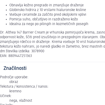
Obnavlja kožno pregrado in zmanjšuje draženje
Globinsko hidrira z 10 vrstami hialuronske kisline
Vsebuje ceramide za zaščito pred okoljskimi vplivi
Pomirja suho, občutljivo in razdraženo kožo
Idealna za nego po pilingih in kozmetičnih posegih
Dr. Althea 147 Barrier Cream je vrhunska pomirjujoča krema, zasnov
odpornost kože, ščiti pred izsušitvijo in prezgodnjim staranjem. O
zmanjšujejo rdečico in draženje. Krema vsebuje 10 vrst hialuronske k
tekstura kožo nahrani, jo naredi gladko in žametno, brez mastnih os
dm številka izdelka: 3078900
EAN: 8809447251363
Značilnosti
Področje uporabe:
obraz
Tekstura / konsistenca / nanos:
kremno
Učinek:
nega, vlažnost