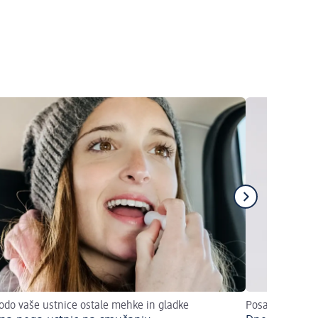
odo vaše ustnice ostale mehke in gladke
Posamezni ali k