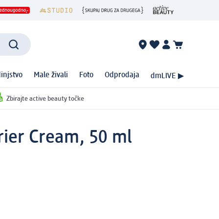
injstvo
Male živali
Foto
Odprodaja
dmLIVE ▶
Zbirajte active beauty točke
rier Cream, 50 ml