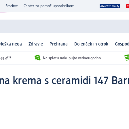
Storitve
Center za pomoč uporabnikom
Moška nega
Zdravje
Prehrana
Dojenček in otrok
Gospod
(1)
Na spletu nakupujte vednougodno
 49 €
tna krema s ceramidi 147 Bar