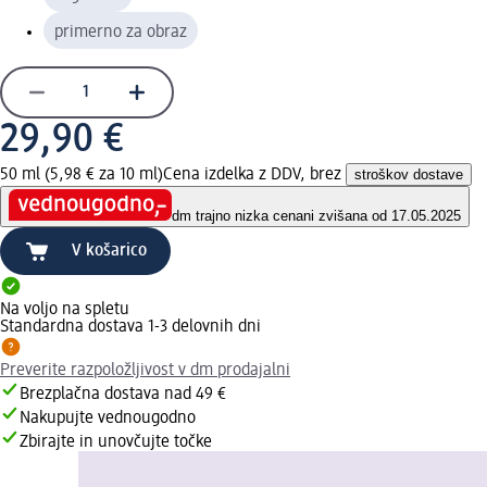
primerno za obraz
29,90 €
50 ml (5,98 € za 10 ml)
Cena izdelka z DDV, brez
stroškov dostave
dm trajno nizka cena
ni zvišana od 17.05.2025
V košarico
Na voljo na spletu
Standardna dostava 1-3 delovnih dni
Preverite razpoložljivost v dm prodajalni
Brezplačna dostava nad 49 €
Nakupujte vednougodno
Zbirajte in unovčujte točke