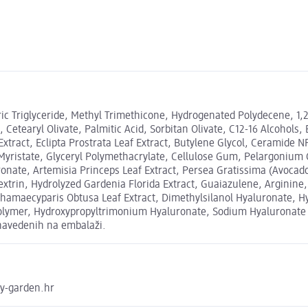
pric Triglyceride, Methyl Trimethicone, Hydrogenated Polydecene, 1,
etearyl Olivate, Palmitic Acid, Sorbitan Olivate, C12-16 Alcohols, 
 Extract, Eclipta Prostrata Leaf Extract, Butylene Glycol, Ceramide
Myristate, Glyceryl Polymethacrylate, Cellulose Gum, Pelargonium G
nate, Artemisia Princeps Leaf Extract, Persea Gratissima (Avocado)
extrin, Hydrolyzed Gardenia Florida Extract, Guaiazulene, Arginin
t, Chamaecyparis Obtusa Leaf Extract, Dimethylsilanol Hyaluronate
polymer, Hydroxypropyltrimonium Hyaluronate, Sodium Hyaluronate 
h navedenih na embalaži.
ty-garden.hr