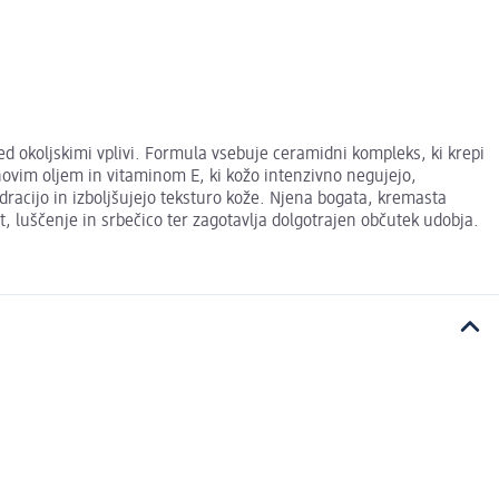
d okoljskimi vplivi. Formula vsebuje ceramidni kompleks, ki krepi
novim oljem in vitaminom E, ki kožo intenzivno negujejo,
idracijo in izboljšujejo teksturo kože. Njena bogata, kremasta
, luščenje in srbečico ter zagotavlja dolgotrajen občutek udobja.