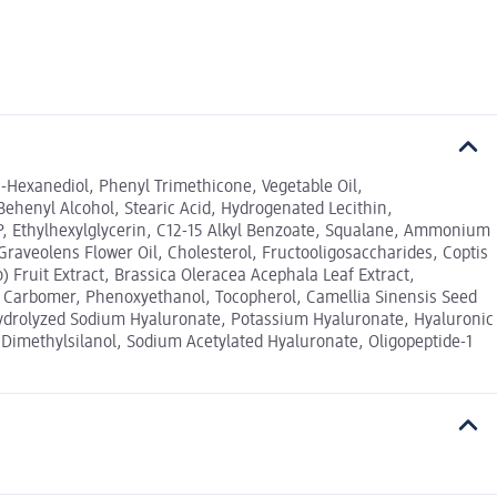
2-Hexanediol, Phenyl Trimethicone, Vegetable Oil,
Behenyl Alcohol, Stearic Acid, Hydrogenated Lecithin,
 NP, Ethylhexylglycerin, C12-15 Alkyl Benzoate, Squalane, Ammonium
raveolens Flower Oil, Cholesterol, Fructooligosaccharides, Coptis
 Fruit Extract, Brassica Oleracea Acephala Leaf Extract,
e, Carbomer, Phenoxyethanol, Tocopherol, Camellia Sinensis Seed
, Hydrolyzed Sodium Hyaluronate, Potassium Hyaluronate, Hyaluronic
Dimethylsilanol, Sodium Acetylated Hyaluronate, Oligopeptide-1