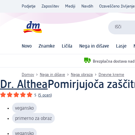
Podjetje
Zaposlitev
Mediji
Navdih
Ozaveščeno življenje
Išči
Novo
Znamke
Ličila
Nega in dišave
Lasje
Brezplačna dostava nad
Domov
Nega in dišave
Nega obraza
Dnevne kreme
Dr. Althea
Pomirjujoča zašči
5
(
5 ocen
)
vegansko
primerno za obraz
vegansko