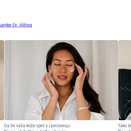
znamke Dr. Althea
Da bo vaša koža spet v ravnovesju
Tako b