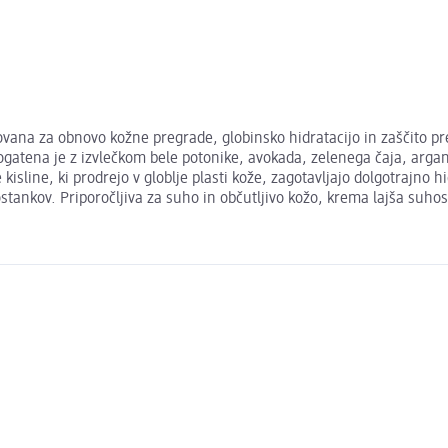
ana za obnovo kožne pregrade, globinsko hidratacijo in zaščito pre
bogatena je z izvlečkom bele potonike, avokada, zelenega čaja, arga
isline, ki prodrejo v globlje plasti kože, zagotavljajo dolgotrajno h
tankov. Priporočljiva za suho in občutljivo kožo, krema lajša suhost