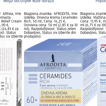
Nega občutljive kože obraza
Popol
. Althea; Ime
Blagovna znamka: AFRODITA; Ime
Blagovna znamk
remasta
izdelka: Dnevna krema Ceramides
izdelka: Vlažiln
5 Relief Cream
Rich, 50 ml; Cena: 14,25 €;
Cena: 11,95 €; 
4,90 €;
Osnovna cena: 50 ml (2,85 € za 10
ml (6,75 € za 10
 (24,83 € za
ml); Razpoložljivost: Status zelen
Razpoložljivost:
ost: Status
Dobavljivo, Status siv Izberite dm
Dobavljivo, Stat
tus siv Izberite
prodajalno