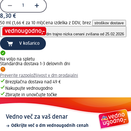
8,30 €
50 ml (1,66 € za 10 ml)
Cena izdelka z DDV, brez
stroškov dostave
dm trajno nizka cena
ni zvišana od 25.02.2026
V košarico
Na voljo na spletu
Standardna dostava 1-3 delovnih dni
Preverite razpoložljivost v dm prodajalni
Brezplačna dostava nad 49 €
Nakupujte vednougodno
Zbirajte in unovčujte točke
Vedno več za vaš denar
Odkrijte več o dm vednougodnih cenah