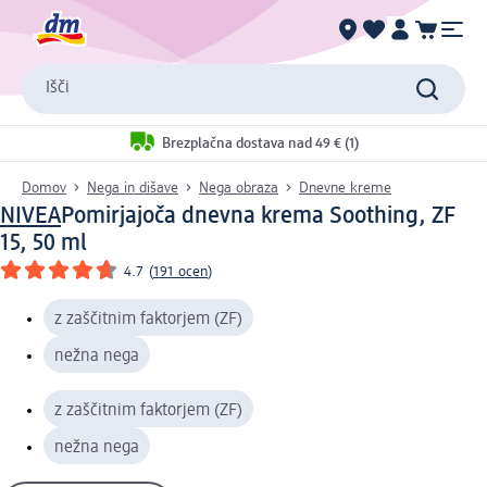
Išči
Brezplačna dostava nad 49 € (1)
Domov
Nega in dišave
Nega obraza
Dnevne kreme
NIVEA
Pomirjajoča dnevna krema Soothing, ZF
15, 50 ml
4.7
(
191 ocen
)
z zaščitnim faktorjem (ZF)
nežna nega
z zaščitnim faktorjem (ZF)
nežna nega