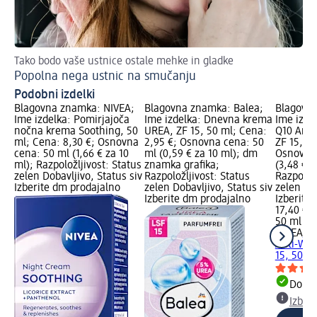
Tako bodo vaše ustnice ostale mehke in gladke
Več
Popolna nega ustnic na smučanju
Ne
Podobni izdelki
Blagovna znamka: NIVEA;
Blagovna znamka: Balea;
Blagovna
Ime izdelka: Pomirjajoča
Ime izdelka: Dnevna krema
Ime izde
nočna krema Soothing, 50
UREA, ZF 15, 50 ml; Cena:
Q10 Anti
ml; Cena: 8,30 €; Osnovna
2,95 €; Osnovna cena: 50
ZF 15, 50
cena: 50 ml (1,66 € za 10
ml (0,59 € za 10 ml); dm
Osnovna 
ml); Razpoložljivost: Status
znamka grafika;
(3,48 € z
zelen Dobavljivo, Status siv
Razpoložljivost: Status
Razpoložl
Izberite dm prodajalno
zelen Dobavljivo, Status siv
zelen Dob
Izberite dm prodajalno
Izberite
17,40 €
50 ml (3,
NIVEA
Dn
Anti-Wri
15, 50 m
Dobav
Izber