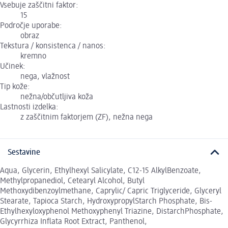
Vsebuje zaščitni faktor:
15
Področje uporabe:
obraz
Tekstura / konsistenca / nanos:
kremno
Učinek:
nega, vlažnost
Tip kože:
nežna/občutljiva koža
Lastnosti izdelka:
z zaščitnim faktorjem (ZF), nežna nega
Sestavine
Aqua, Glycerin, Ethylhexyl Salicylate, C12-15 AlkylBenzoate,
Methylpropanediol, Cetearyl Alcohol, Butyl
Methoxydibenzoylmethane, Caprylic/ Capric Triglyceride, Glyceryl
Stearate, Tapioca Starch, HydroxypropylStarch Phosphate, Bis-
Ethylhexyloxyphenol Methoxyphenyl Triazine, DistarchPhosphate,
Glycyrrhiza Inflata Root Extract, Panthenol,