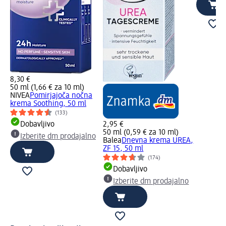
8,30 €
50 ml (1,66 € za 10 ml)
NIVEA
Pomirjajoča nočna
krema Soothing, 50 ml
(133)
Dobavljivo
2,95 €
50 ml (0,59 € za 10 ml)
Izberite dm prodajalno
Balea
Dnevna krema UREA,
ZF 15, 50 ml
(174)
Dobavljivo
Izberite dm prodajalno