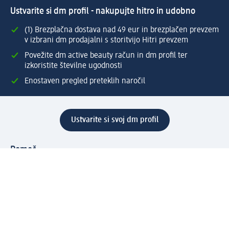
Ustvarite si dm profil - nakupujte hitro in udobno
(1) Brezplačna dostava nad 49 eur in brezplačen prevzem
v izbrani dm prodajalni s storitvijo Hitri prevzem
Povežite dm active beauty račun in dm profil ter
izkoristite številne ugodnosti
Enostaven pregled preteklih naročil
Ustvarite si svoj dm profil
Pomoč
Ugodnosti in storitve
Center za pomoč uporabnikom
Dostava
Vračila in menjave
Podjetje