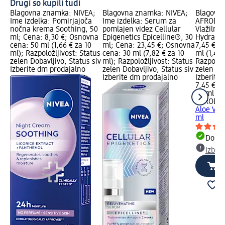
Drugi so kupili tudi
Blagovna znamka: NIVEA;
Blagovna znamka: NIVEA;
Blagovn
Ime izdelka: Pomirjajoča
Ime izdelka: Serum za
AFRODITA
nočna krema Soothing, 50
pomlajen videz Cellular
Vlažilna
ml; Cena: 8,30 €; Osnovna
Epigenetics Epicelline®, 30
Hydra Ca
cena: 50 ml (1,66 € za 10
ml; Cena: 23,45 €; Osnovna
7,45 €; 
ml); Razpoložljivost: Status
cena: 30 ml (7,82 € za 10
ml (1,49 
zelen Dobavljivo, Status siv
ml); Razpoložljivost: Status
Razpoložl
Izberite dm prodajalno
zelen Dobavljivo, Status siv
zelen Dob
Izberite dm prodajalno
Izberite
7,45 €
50 ml (1,
AFRODIT
Aloe Ver
ml
Dobav
Izber