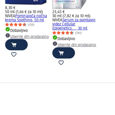
8,30 €
50 ml (1,66 € za 10 ml)
23,45 €
NIVEA
Pomirjajoča nočna
30 ml (7,82 € za 10 ml)
krema Soothing, 50 ml
NIVEA
Serum za pomlajen
videz Cellular
(133)
Epigenetics..., 30 ml
Dobavljivo
(761)
Izberite dm prodajalno
Dobavljivo
Izberite dm prodajalno