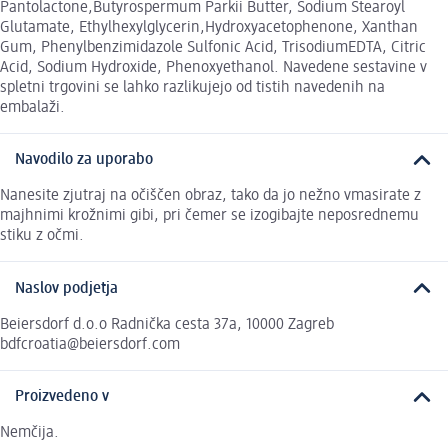
Pantolactone,Butyrospermum Parkii Butter, Sodium Stearoyl
Glutamate, Ethylhexylglycerin,Hydroxyacetophenone, Xanthan
Gum, Phenylbenzimidazole Sulfonic Acid, TrisodiumEDTA, Citric
Acid, Sodium Hydroxide, Phenoxyethanol. Navedene sestavine v
spletni trgovini se lahko razlikujejo od tistih navedenih na
embalaži.
Navodilo za uporabo
Nanesite zjutraj na očiščen obraz, tako da jo nežno vmasirate z
majhnimi krožnimi gibi, pri čemer se izogibajte neposrednemu
stiku z očmi.
Naslov podjetja
Beiersdorf d.o.o Radnička cesta 37a, 10000 Zagreb
bdfcroatia@beiersdorf.com
Proizvedeno v
Nemčija.