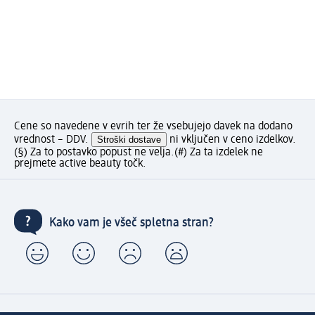
Cene so navedene v evrih ter že vsebujejo davek na dodano
vrednost – DDV.
Stroški dostave
ni vključen v ceno izdelkov.
(§) Za to postavko popust ne velja.
(#) Za ta izdelek ne
prejmete active beauty točk.
Kako vam je všeč spletna stran?