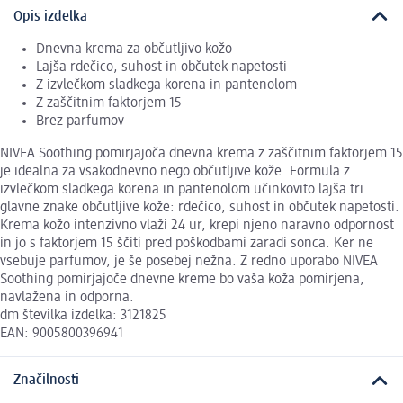
Opis izdelka
Dnevna krema za občutljivo kožo
Lajša rdečico, suhost in občutek napetosti
Z izvlečkom sladkega korena in pantenolom
Z zaščitnim faktorjem 15
Brez parfumov
NIVEA Soothing pomirjajoča dnevna krema z zaščitnim faktorjem 15
je idealna za vsakodnevno nego občutljive kože. Formula z
izvlečkom sladkega korena in pantenolom učinkovito lajša tri
glavne znake občutljive kože: rdečico, suhost in občutek napetosti.
Krema kožo intenzivno vlaži 24 ur, krepi njeno naravno odpornost
in jo s faktorjem 15 ščiti pred poškodbami zaradi sonca. Ker ne
vsebuje parfumov, je še posebej nežna. Z redno uporabo NIVEA
Soothing pomirjajoče dnevne kreme bo vaša koža pomirjena,
navlažena in odporna.
dm številka izdelka: 3121825
EAN: 9005800396941
Značilnosti