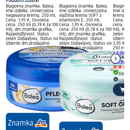
Podobni izdelki
Blagovna znamka: Balea;
Blagovna znamka: Balea;
Blagovna
Ime izdelka: Univerzalna
Ime izdelka: Univerzalna
Ime izde
negovalna krema, 250 ml;
vlažilna krema SOFT z
krema v 
Cena: 1,95 €; Osnovna
vitaminom E, 250 ml;
Cena: 3,
cena: 250 ml (0,78 € za 100
Cena: 1,95 €; Osnovna
cena: 25
ml); dm znamka grafika;
cena: 250 ml (0,78 € za 100
ml); Razp
Razpoložljivost: Status
ml); dm znamka grafika;
zelen Dob
zelen Dobavljivo, Status siv
Razpoložljivost: Status
Izberite
Izberite dm prodajalno
zelen Dobavljivo, Status siv
3,95 €
Izberite dm prodajalno
250 ml (1
+ 4 dodat
NIVEA
Un
pločevin
Dobav
Izber