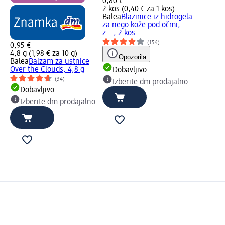
0,80 €
2 kos (0,40 € za 1 kos)
Balea
Blazinice iz hidrogela
za nego kože pod očmi,
z..., 2 kos
(154)
0,95 €
4,8 g (1,98 € za 10 g)
Opozorila
Balea
Balzam za ustnice
Over the Clouds, 4,8 g
Dobavljivo
(34)
Izberite dm prodajalno
Dobavljivo
Izberite dm prodajalno