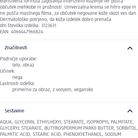
edinstvena formula zagotavlja intenzivno vlaženje ter pušča
občutek mehkobe in prožnosti. Univerzalna krema se hitro vpije in
ne pušča mastnega filma, za občutek negovane kože skozi ves dan.
Dermatološko potrjeno, da koža izdelek dobro prenaša.
dm številka izdelka: 3123631
EAN: 4066447966824
Značilnosti
Področje uporabe:
telo, obraz
Učinek:
nega
Lastnosti izdelka:
primerno za obraz, z vonjem, vegansko
Sestavine
AQUA, GLYCERIN, ETHYLHEXYL STEARATE, ISOPROPYL PALMITATE,
GLYCERYL STEARATE, BUTYROSPERMUM PARKII BUTTER, SORBITOL,
PALMITIC ACID, STEARIC ACID, PHENOXYETHANOL, SODIUM