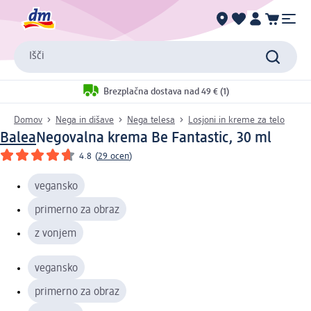
Išči
Brezplačna dostava nad 49 € (1)
Domov
Nega in dišave
Nega telesa
Losjoni in kreme za telo
Balea
Negovalna krema Be Fantastic, 30 ml
4.8
(
29 ocen
)
vegansko
primerno za obraz
z vonjem
vegansko
primerno za obraz