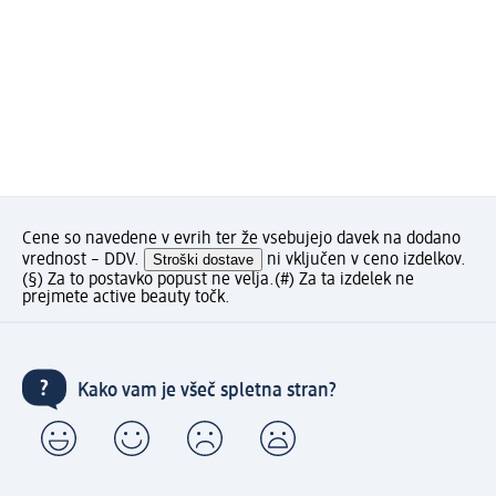
Cene so navedene v evrih ter že vsebujejo davek na dodano
vrednost – DDV.
Stroški dostave
ni vključen v ceno izdelkov.
(§) Za to postavko popust ne velja.
(#) Za ta izdelek ne
prejmete active beauty točk.
Kako vam je všeč spletna stran?