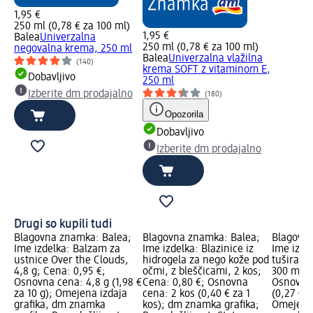
1,95 €
250 ml (0,78 € za 100 ml)
1,95 €
Balea
Univerzalna
250 ml (0,78 € za 100 ml)
negovalna krema, 250 ml
Balea
Univerzalna vlažilna
(140)
krema SOFT z vitaminom E,
Dobavljivo
250 ml
Izberite dm prodajalno
(180)
Opozorila
Dobavljivo
Izberite dm prodajalno
Drugi so kupili tudi
Blagovna znamka: Balea;
Blagovna znamka: Balea;
Blagovna
Ime izdelka: Balzam za
Ime izdelka: Blazinice iz
Ime izdel
ustnice Over the Clouds,
hidrogela za nego kože pod
tuširanj
4,8 g; Cena: 0,95 €;
očmi, z bleščicami, 2 kos;
300 ml; 
Osnovna cena: 4,8 g (1,98 €
Cena: 0,80 €; Osnovna
Osnovna 
za 10 g); Omejena izdaja
cena: 2 kos (0,40 € za 1
(0,27 € z
grafika, dm znamka
kos); dm znamka grafika;
Omejena 