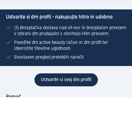
Ustvarite si dm profil - nakupujte hitro in udobno
(1) Brezplačna dostava nad 49 eur in brezplačen prevzem
v izbrani dm prodajalni s storitvijo Hitri prevzem
Povežite dm active beauty račun in dm profil ter
izkoristite številne ugodnosti
Enostaven pregled preteklih naročil
Ustvarite si svoj dm profil
Pomoč
Ugodnosti in storitve
Center za pomoč uporabnikom
Dostava
Vračila in menjave