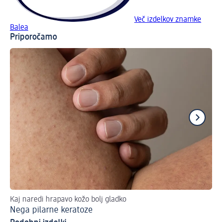
Več izdelkov znamke
Balea
Priporočamo
Kaj naredi hrapavo kožo bolj gladko
Na
Nega pilarne keratoze
Kr