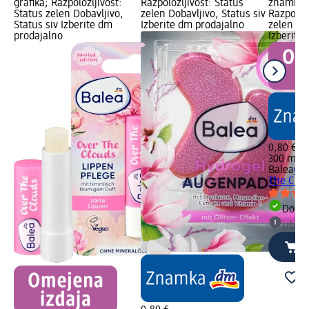
grafika; Razpoložljivost:
Razpoložljivost: Status
znamka g
Status zelen Dobavljivo,
zelen Dobavljivo, Status siv
Razpoložl
Status siv Izberite dm
Izberite dm prodajalno
zelen Dob
prodajalno
Izberite
0,80 €
300 ml (
Balea
Gel
The Clou
Dobav
Izber