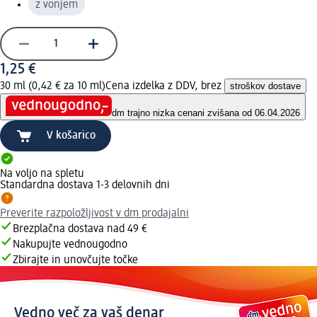
z vonjem
1,25 €
30 ml (0,42 € za 10 ml)
Cena izdelka z DDV, brez
stroškov dostave
dm trajno nizka cena
ni zvišana od 06.04.2026
V košarico
Na voljo na spletu
Standardna dostava 1-3 delovnih dni
Preverite razpoložljivost v dm prodajalni
Brezplačna dostava nad 49 €
Nakupujte vednougodno
Zbirajte in unovčujte točke
Vedno več za vaš denar