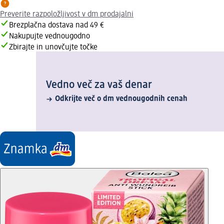
Preverite razpoložljivost v dm prodajalni
Brezplačna dostava nad 49 €
Nakupujte vednougodno
Zbirajte in unovčujte točke
Vedno več za vaš denar
Odkrijte več o dm vednougodnih cenah