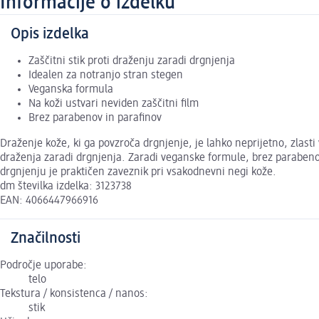
Informacije o izdelku
Opis izdelka
Zaščitni stik proti draženju zaradi drgnjenja
Idealen za notranjo stran stegen
Veganska formula
Na koži ustvari neviden zaščitni film
Brez parabenov in parafinov
Draženje kože, ki ga povzroča drgnjenje, je lahko neprijetno, zlast
draženja zaradi drgnjenja. Zaradi veganske formule, brez parabenov
drgnjenju je praktičen zaveznik pri vsakodnevni negi kože.
dm številka izdelka: 3123738
EAN: 4066447966916
Značilnosti
Področje uporabe:
telo
Tekstura / konsistenca / nanos:
stik