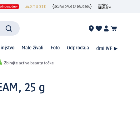
injstvo
Male živali
Foto
Odprodaja
dmLIVE ▶
Zbirajte active beauty točke
EAM, 25 g