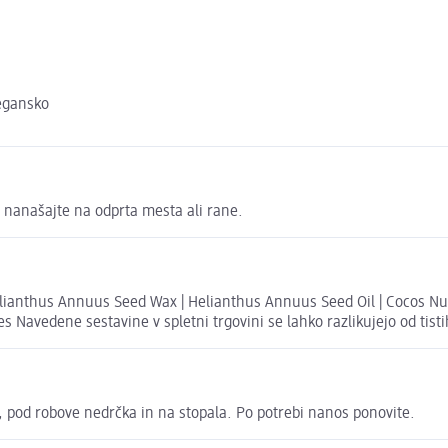
vegansko
e nanašajte na odprta mesta ali rane.
| Helianthus Annuus Seed Wax | Helianthus Annuus Seed Oil | Cocos Nu
s Navedene sestavine v spletni trgovini se lahko razlikujejo od tis
n, pod robove nedrčka in na stopala. Po potrebi nanos ponovite.