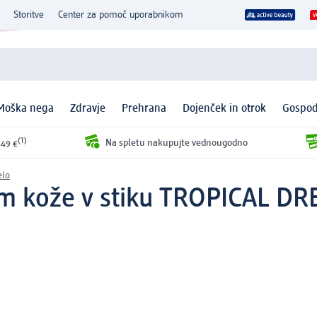
Storitve
Center za pomoč uporabnikom
Moška nega
Zdravje
Prehrana
Dojenček in otrok
Gospod
(1)
Na spletu nakupujte vednougodno
 49 €
elo
em kože v stiku TROPICAL DR