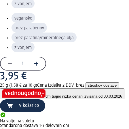
z vonjem
vegansko
brez parabenov
brez parafina/mineralnega olja
z vonjem
3,95 €
25 g (1,58 € za 10 g)
Cena izdelka z DDV, brez
stroškov dostave
dm trajno nizka cena
ni zvišana od 30.03.2026
V košarico
Na voljo na spletu
Standardna dostava 1-3 delovnih dni