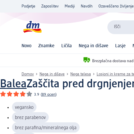
Podjetje
Zaposlitev
Mediji
Navdih
Ozaveščeno življenje
Išči
Novo
Znamke
Ličila
Nega in dišave
Lasje
Brezplačna dostava nad
Domov
Nega in dišave
Nega telesa
Losjoni in kreme za t
Balea
Zaščita pred drgnjenj
3.9
(
89 ocen
)
vegansko
brez parabenov
brez parafina/mineralnega olja