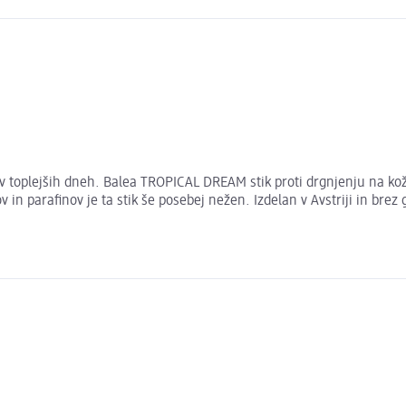
i v toplejših dneh. Balea TROPICAL DREAM stik proti drgnjenju na kož
 in parafinov je ta stik še posebej nežen. Izdelan v Avstriji in br