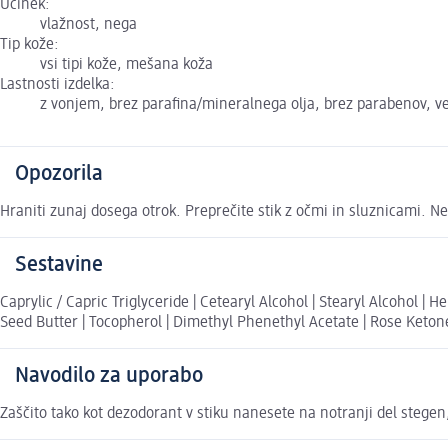
Učinek:
vlažnost, nega
Tip kože:
vsi tipi kože, mešana koža
Lastnosti izdelka:
z vonjem, brez parafina/mineralnega olja, brez parabenov, 
Opozorila
Hraniti zunaj dosega otrok. Preprečite stik z očmi in sluznicami. N
Sestavine
Caprylic / Capric Triglyceride | Cetearyl Alcohol | Stearyl Alcohol 
Seed Butter | Tocopherol | Dimethyl Phenethyl Acetate | Rose Ketone
Navodilo za uporabo
Zaščito tako kot dezodorant v stiku nanesete na notranji del stege