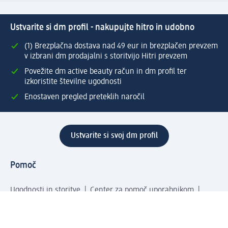
Ustvarite si dm profil - nakupujte hitro in udobno
(1) Brezplačna dostava nad 49 eur in brezplačen prevzem
v izbrani dm prodajalni s storitvijo Hitri prevzem
Povežite dm active beauty račun in dm profil ter
izkoristite številne ugodnosti
Enostaven pregled preteklih naročil
Ustvarite si svoj dm profil
Pomoč
Ugodnosti in storitve
Center za pomoč uporabnikom
Dostava
Vračila in menjave
Podjetje