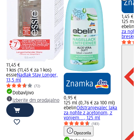
1,45 €
125 ml (1
ebelin
Od
za nohte
breskve,.
11,45 €
1 kos (11,45 € za 1 kos)
essie
Nadlak Stay Longer,
13,5 ml
(72)
Dobavljivo
0,95 €
Izberite dm prodajalno
125 ml (0,76 € za 100 ml)
ebelin
Odstranjevalec laka
za nohte z acetonom, z
vonjem..., 125 ml
(183)
Opozorila