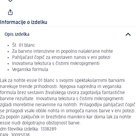
Informacije o izdelku
Opis izdelka
Št. 01 blanc
Za barvno intenzivne in popolno nalakirane nohte
Pahljačast čopič za enostaven nanos v eni potezi
Inovativna tekstura s čistimi mikropigmenti
Veganska formula
Lak za nohte essie 01 blanc s svojimi spektakularnimi barvami
narekuje trende prihodnosti. Njegova napredna in veganska
formula brez sestavin živalskega izvora zagotavlja fantastične
barvne rezultate. Inovativna tekstura s čistimi mikropigmenti
zgladi morebitne neravnine na nohtih. Prilagodljiv pahljačast čopič
se prilagodi vsaki obliki nohta in omogoča nanos barve v eni potezi.
Za popoln zaključek in brezhibno manikiro kar doma lak za nohte
essie nudi dolgotrajno obstojnost barve.
dm številka izdelka: 1338289
EAN: 30095038