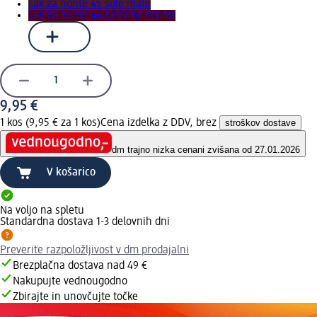
Lak za nohte 45 sole mate
Lak za nohte 44 bahama mama
9,95 €
1 kos (9,95 € za 1 kos)
Cena izdelka z DDV, brez
stroškov dostave
dm trajno nizka cena
ni zvišana od 27.01.2026
V košarico
Na voljo na spletu
Standardna dostava 1-3 delovnih dni
Preverite razpoložljivost v dm prodajalni
Brezplačna dostava nad 49 €
Nakupujte vednougodno
Zbirajte in unovčujte točke