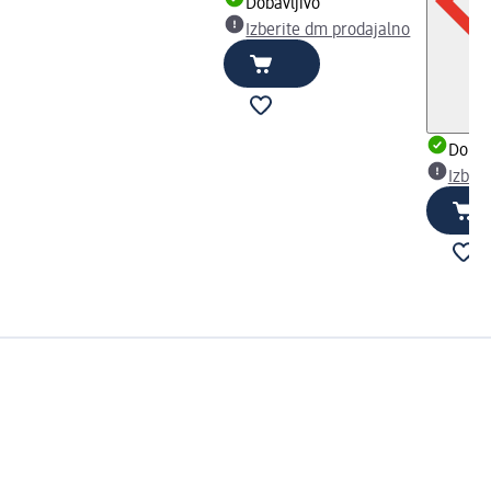
Dobavljivo
Izberite dm prodajalno
Dobav
Izber