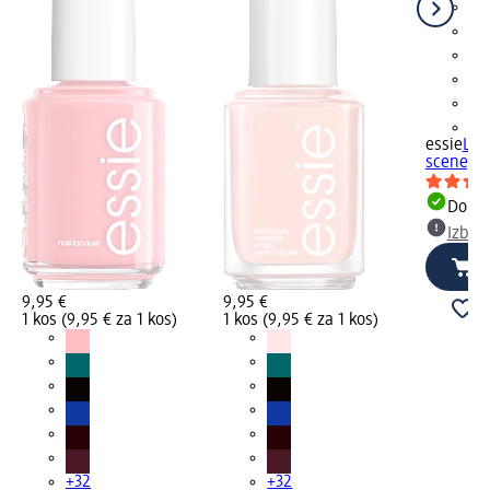
+3
essie
Lak
scene, 1
Dobav
Izber
9,95 €
9,95 €
1 kos (9,95 € za 1 kos)
1 kos (9,95 € za 1 kos)
+32
+32