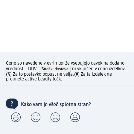
Cene so navedene v evrih ter že vsebujejo davek na dodano
vrednost – DDV.
Stroški dostave
ni vključen v ceno izdelkov.
(§) Za to postavko popust ne velja.
(#) Za ta izdelek ne
prejmete active beauty točk.
Kako vam je všeč spletna stran?