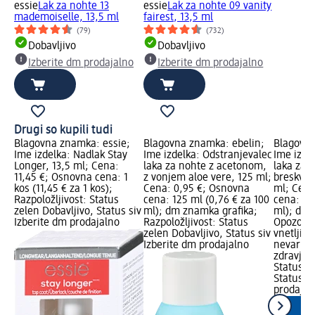
essie
Lak za nohte 13
essie
Lak za nohte 09 vanity
mademoiselle, 13,5 ml
fairest, 13,5 ml
(79)
(732)
Dobavljivo
Dobavljivo
Izberite dm prodajalno
Izberite dm prodajalno
Drugi so kupili tudi
Blagovna znamka: essie;
Blagovna znamka: ebelin;
Blagovna
Ime izdelka: Nadlak Stay
Ime izdelka: Odstranjevalec
Ime izde
Longer, 13,5 ml; Cena:
laka za nohte z acetonom,
laka za 
11,45 €; Osnovna cena: 1
z vonjem aloe vere, 125 ml;
breskve,
kos (11,45 € za 1 kos);
Cena: 0,95 €; Osnovna
ml; Cena
Razpoložljivost: Status
cena: 125 ml (0,76 € za 100
cena: 125
zelen Dobavljivo, Status siv
ml); dm znamka grafika;
ml); dm 
Izberite dm prodajalno
Razpoložljivost: Status
Opozoril
zelen Dobavljivo, Status siv
vnetljivo
Izberite dm prodajalno
nevarnos
zdravje; 
Status z
Status si
prodajal