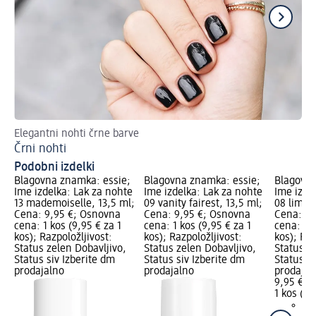
Elegantni nohti črne barve
4 
Črni nohti
La
Podobni izdelki
Blagovna znamka: essie;
Blagovna znamka: essie;
Blagovna
Ime izdelka: Lak za nohte
Ime izdelka: Lak za nohte
Ime izde
13 mademoiselle, 13,5 ml;
09 vanity fairest, 13,5 ml;
08 limo-
Cena: 9,95 €; Osnovna
Cena: 9,95 €; Osnovna
Cena: 9,
cena: 1 kos (9,95 € za 1
cena: 1 kos (9,95 € za 1
cena: 1 k
kos); Razpoložljivost:
kos); Razpoložljivost:
kos); Raz
Status zelen Dobavljivo,
Status zelen Dobavljivo,
Status z
Status siv Izberite dm
Status siv Izberite dm
Status si
prodajalno
prodajalno
prodajal
9,95 €
1 kos (9,