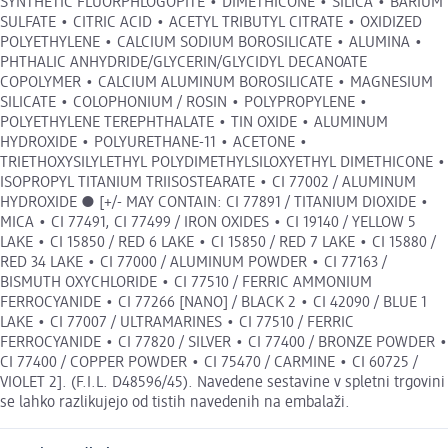
SYNTHETIC FLUORPHLOGOPITE • DIMETHICONE • SILICA • BARIUM
SULFATE • CITRIC ACID • ACETYL TRIBUTYL CITRATE • OXIDIZED
POLYETHYLENE • CALCIUM SODIUM BOROSILICATE • ALUMINA •
PHTHALIC ANHYDRIDE/GLYCERIN/GLYCIDYL DECANOATE
COPOLYMER • CALCIUM ALUMINUM BOROSILICATE • MAGNESIUM
SILICATE • COLOPHONIUM / ROSIN • POLYPROPYLENE •
POLYETHYLENE TEREPHTHALATE • TIN OXIDE • ALUMINUM
HYDROXIDE • POLYURETHANE-11 • ACETONE •
TRIETHOXYSILYLETHYL POLYDIMETHYLSILOXYETHYL DIMETHICONE •
ISOPROPYL TITANIUM TRIISOSTEARATE • CI 77002 / ALUMINUM
HYDROXIDE ● [+/- MAY CONTAIN: CI 77891 / TITANIUM DIOXIDE •
MICA • CI 77491, CI 77499 / IRON OXIDES • CI 19140 / YELLOW 5
LAKE • CI 15850 / RED 6 LAKE • CI 15850 / RED 7 LAKE • CI 15880 /
RED 34 LAKE • CI 77000 / ALUMINUM POWDER • CI 77163 /
BISMUTH OXYCHLORIDE • CI 77510 / FERRIC AMMONIUM
FERROCYANIDE • CI 77266 [NANO] / BLACK 2 • CI 42090 / BLUE 1
LAKE • CI 77007 / ULTRAMARINES • CI 77510 / FERRIC
FERROCYANIDE • CI 77820 / SILVER • CI 77400 / BRONZE POWDER •
CI 77400 / COPPER POWDER • CI 75470 / CARMINE • CI 60725 /
VIOLET 2]. (F.I.L. D48596/45). Navedene sestavine v spletni trgovini
se lahko razlikujejo od tistih navedenih na embalaži.