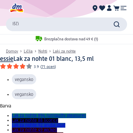
Išči
Brezplačna dostava nad 49 € (1)
Domov
Ličila
Nohti
Laki za nohte
essie
Lak za nohte 01 blanc, 13,5 ml
3.9
(
71 ocen
)
vegansko
vegansko
Barva
Lak za nohte 894 (un)guilty pleasures
Lak za nohte 88 licorice
Lak za nohte 92 aruba blue
Lak za nohte 49 wicked