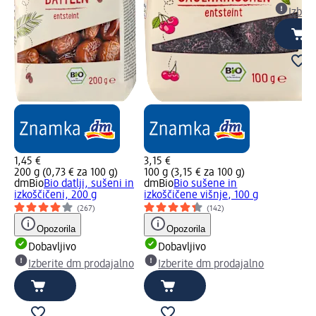
Izber
1,45 €
3,15 €
200 g (0,73 € za 100 g)
100 g (3,15 € za 100 g)
dmBio
Bio datlji, sušeni in
dmBio
Bio sušene in
izkoščičeni, 200 g
izkoščičene višnje, 100 g
(267)
(142)
Opozorila
Opozorila
Dobavljivo
Dobavljivo
Izberite dm prodajalno
Izberite dm prodajalno