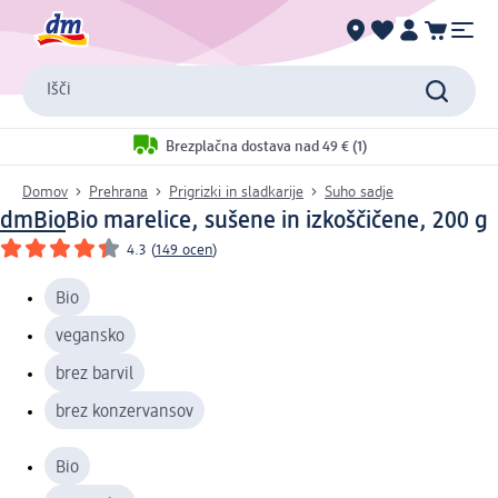
Išči
Brezplačna dostava nad 49 € (1)
Domov
Prehrana
Prigrizki in sladkarije
Suho sadje
dmBio
Bio marelice, sušene in izkoščičene, 200 g
4.3
(
149 ocen
)
Bio
vegansko
brez barvil
brez konzervansov
Bio