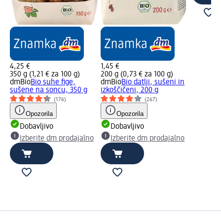
4,25 €
1,45 €
350 g (1,21 € za 100 g)
200 g (0,73 € za 100 g)
dmBio
Bio suhe fige,
dmBio
Bio datlji, sušeni in
sušene na soncu, 350 g
izkoščičeni, 200 g
(176)
(267)
Opozorila
Opozorila
Dobavljivo
Dobavljivo
Izberite dm prodajalno
Izberite dm prodajalno