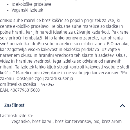
Iz ekološke pridelave
Veganski izdelek
dmBio suhe marelice brez koščic so popoln prigrizek za vse, ki
cenite ekološko pridelavo. Te okusne suhe marelice so sladke in
polne hranil, kar jih naredi idealne za uživanje kadarkoli. Pakirane
so v priročni embalaži, ki jo lahko ponovno zaprete, kar ohranja
svežino izdelka. dmBio suhe marelice so certificirane z BIO oznako,
kar zagotavlja visoko kakovost in ekološko pridelavo. Uživajte v
naravnem okusu in hranilni vrednosti teh slastnih sadežev. Okus,
videz in hranilne vrednosti tega izdelka so odvisne od naravnih
nihanj. Ta izdelek lahko kljub strogi kontroli kakovosti vsebuje sledi
koščic.* Marelice niso žveplane in ne vsebujejo konzervansov. *Po
zakonu. Obstojne zgolj zaradi sušenja.
dm številka izdelka: 1447042
EAN: 4067796015003
Značilnosti
Lastnosti izdelka:
vegansko, brez barvil, brez konzervansov, bio, brez arom