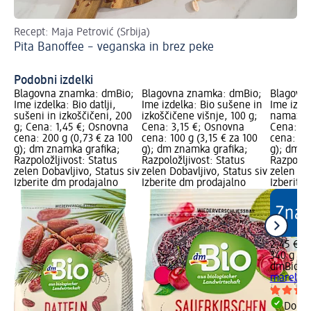
Recept: Maja Petrović (Srbija)
Re
Pita Banoffee – veganska in brez peke
Ve
Podobni izdelki
Blagovna znamka: dmBio;
Blagovna znamka: dmBio;
Blagovn
Ime izdelka: Bio datlji,
Ime izdelka: Bio sušene in
Ime izde
sušeni in izkoščičeni, 200
izkoščičene višnje, 100 g;
namaz ma
g; Cena: 1,45 €; Osnovna
Cena: 3,15 €; Osnovna
Cena: 2,
cena: 200 g (0,73 € za 100
cena: 100 g (3,15 € za 100
cena: 340
g); dm znamka grafika;
g); dm znamka grafika;
g); dm z
Razpoložljivost: Status
Razpoložljivost: Status
Razpoložl
zelen Dobavljivo, Status siv
zelen Dobavljivo, Status siv
zelen Dob
Izberite dm prodajalno
Izberite dm prodajalno
Izberite
2,45 €
340 g (0,
dmBio
Bi
marelica
Dobav