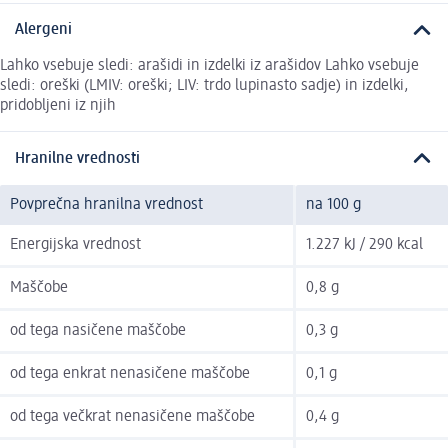
Alergeni
Lahko vsebuje sledi: arašidi in izdelki iz arašidov Lahko vsebuje
sledi: oreški (LMIV: oreški; LIV: trdo lupinasto sadje) in izdelki,
pridobljeni iz njih
Hranilne vrednosti
Povprečna hranilna vrednost
na 100 g
Energijska vrednost
1.227 kJ / 290 kcal
Maščobe
0,8 g
od tega nasičene maščobe
0,3 g
od tega enkrat nenasičene maščobe
0,1 g
od tega večkrat nenasičene maščobe
0,4 g