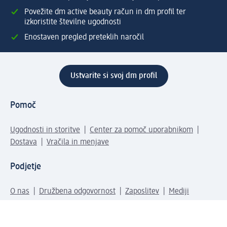
Povežite dm active beauty račun in dm profil ter
izkoristite številne ugodnosti
Enostaven pregled preteklih naročil
Ustvarite si svoj dm profil
Pomoč
Ugodnosti in storitve
Center za pomoč uporabnikom
Dostava
Vračila in menjave
Podjetje
O nas
Družbena odgovornost
Zaposlitev
Mediji
dm svet