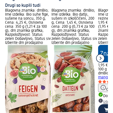
Drugi so kupili tudi
Blagovna znamka: dmBio;
Blagovna znamka: dmBio;
Blagovn
Ime izdelka: Bio suhe fige,
Ime izdelka: Bio datlji,
Ime izde
sušene na soncu, 350 g;
sušeni in izkoščičeni, 200
rezine m
Cena: 4,25 €; Osnovna
g; Cena: 1,45 €; Osnovna
1,95 €; 
cena: 350 g (1,21 € za 100
cena: 200 g (0,73 € za 100
(1,95 € z
g); dm znamka grafika;
g); dm znamka grafika;
znamka g
Razpoložljivost: Status
Razpoložljivost: Status
Razpoložl
zelen Dobavljivo, Status siv
zelen Dobavljivo, Status siv
zelen Dob
Izberite dm prodajalno
Izberite dm prodajalno
Izberite
1,95 €
100 g (1,
dmBio
Bi
manga, 
Opoz
Dobav
Izber