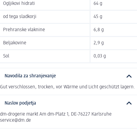
Ogljikovi hidrati
64 g
od tega sladkorji
45 g
Prehranske vlaknine
6,8 g
Beljakovine
2,9 g
Sol
0,03 g
Navodila za shranjevanje
Gut verschlossen, trocken, vor Wärme und Licht geschützt lagern.
Naslov podjetja
dm-drogerie markt Am dm-Platz 1, DE-76227 Karlsruhe
service@dm.de