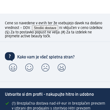
Cene so navedene v evrih ter že vsebujejo davek na dodano
vrednost – DDV.
Stroški dostave
ni vključen v ceno izdelkov.
(§) Za to postavko popust ne velja.
(#) Za ta izdelek ne
prejmete active beauty točk.
Kako vam je všeč spletna stran?
Ustvarite si dm profil - nakupujte hitro in udobno
(1) Brezplačna dostava nad 49 eur in brezplačen prevzem
v izbrani dm prodajalni s storitvijo Hitri prevzem