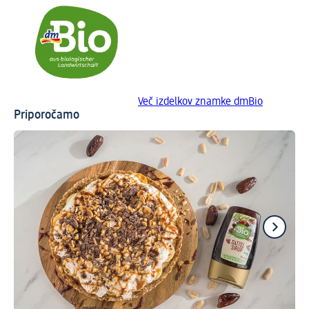
Več izdelkov znamke dmBio
Priporočamo