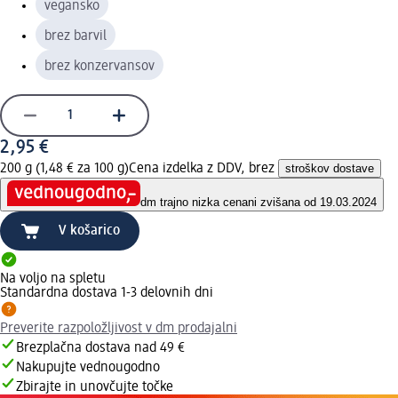
vegansko
brez barvil
brez konzervansov
2,95 €
200 g (1,48 € za 100 g)
Cena izdelka z DDV, brez
stroškov dostave
dm trajno nizka cena
ni zvišana od 19.03.2024
V košarico
Na voljo na spletu
Standardna dostava 1-3 delovnih dni
Preverite razpoložljivost v dm prodajalni
Brezplačna dostava nad 49 €
Nakupujte vednougodno
Zbirajte in unovčujte točke