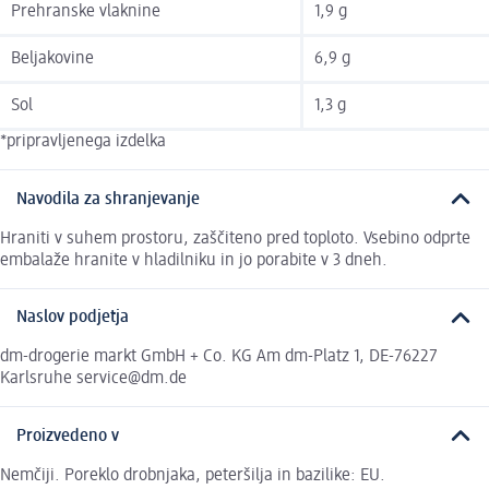
Prehranske vlaknine
1,9 g
Beljakovine
6,9 g
Sol
1,3 g
*pripravljenega izdelka
Navodila za shranjevanje
Hraniti v suhem prostoru, zaščiteno pred toploto. Vsebino odprte
embalaže hranite v hladilniku in jo porabite v 3 dneh.
Naslov podjetja
dm-drogerie markt GmbH + Co. KG Am dm-Platz 1, DE-76227
Karlsruhe service@dm.de
Proizvedeno v
Nemčiji. Poreklo drobnjaka, peteršilja in bazilike: EU.