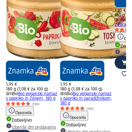
1,95 €
180 g (1,
dmBio
Bi
z žara, 1
Opoz
Dobav
Izber
1,95 €
1,95 €
180 g (1,08 € za 100 g)
180 g (1,08 € za 100 g)
dmBio
Bio veganski namaz
dmBio
Bio veganski namaz
s papriko in čilijem, 180 g
s papriko in paradižnikom,
180 g
(165)
(193)
Opozorila
Opozorila
Dobavljivo
Dobavljivo
Izberite dm prodajalno