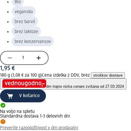
Bio
vegansko
brez barvil
brez laktoze
brez konzervansov
1,95 €
180 g (1,08 € za 100 g)
Cena izdelka z DDV, brez
stroškov dostave
dm trajno nizka cena
ni zvišana od 27.03.2024
V košarico
Na voljo na spletu
Standardna dostava 1-3 delovnih dni
Preverite razpoložljivost v dm prodajalni