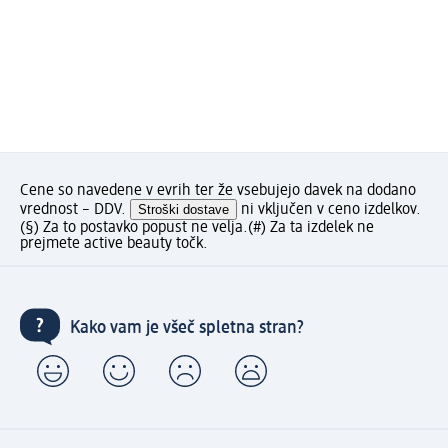
Cene so navedene v evrih ter že vsebujejo davek na dodano
vrednost – DDV.
Stroški dostave
ni vključen v ceno izdelkov.
(§) Za to postavko popust ne velja.
(#) Za ta izdelek ne
prejmete active beauty točk.
Kako vam je všeč spletna stran?