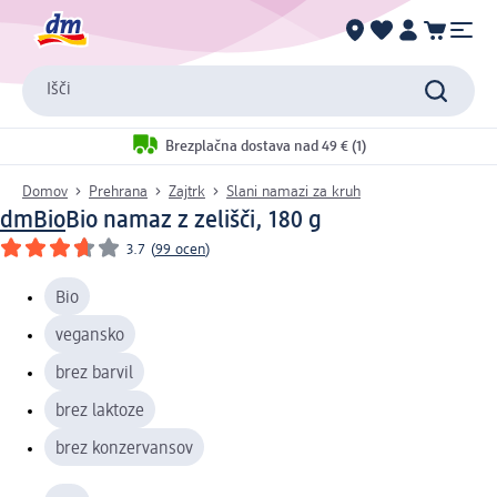
Išči
Brezplačna dostava nad 49 € (1)
Domov
Prehrana
Zajtrk
Slani namazi za kruh
dmBio
Bio namaz z zelišči, 180 g
3.7
(
99 ocen
)
Bio
vegansko
brez barvil
brez laktoze
brez konzervansov