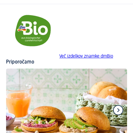
Več izdelkov znamke dmBio
Priporočamo