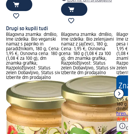
Izberite dm prodajalno
Drugi so kupili tudi
Blagovna znamka: dmBio;
Blagovna znamka: dmBio;
Blagovn
Ime izdelka: Bio veganski
Ime izdelka: Bio zelenjavni
Ime izde
namaz s papriko in
namaz z jajčevci, 180 g;
pesa in 
paradižnikom, 180 g; Cena:
Cena: 1,95 €; Osnovna
1,95 €; 
1,95 €; Osnovna cena: 180 g
cena: 180 g (1,08 € za 100
(1,08 € z
(1,08 € za 100 g); dm
g); dm znamka grafika;
znamka g
znamka grafika;
Razpoložljivost: Status
Razpoložl
Razpoložljivost: Status
zelen Dobavljivo, Status siv
zelen Dob
zelen Dobavljivo, Status siv
Izberite dm prodajalno
Izberite
Izberite dm prodajalno
1,95 €
180 g (1,
dmBio
Na
hren, 18
Opoz