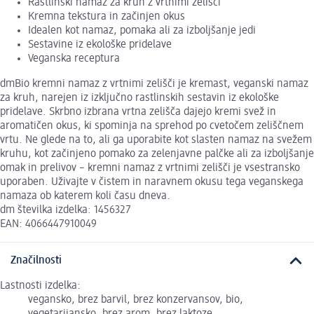
Rastlinski namaz za kruh z vrtnimi zelišči
Kremna tekstura in začinjen okus
Idealen kot namaz, pomaka ali za izboljšanje jedi
Sestavine iz ekološke pridelave
Veganska receptura
dmBio kremni namaz z vrtnimi zelišči je kremast, veganski namaz
za kruh, narejen iz izključno rastlinskih sestavin iz ekološke
pridelave. Skrbno izbrana vrtna zelišča dajejo kremi svež in
aromatičen okus, ki spominja na sprehod po cvetočem zeliščnem
vrtu. Ne glede na to, ali ga uporabite kot slasten namaz na svežem
kruhu, kot začinjeno pomako za zelenjavne palčke ali za izboljšanje
omak in prelivov – kremni namaz z vrtnimi zelišči je vsestransko
uporaben. Uživajte v čistem in naravnem okusu tega veganskega
namaza ob katerem koli času dneva.
dm številka izdelka: 1456327
EAN: 4066447910049
Značilnosti
Lastnosti izdelka:
vegansko, brez barvil, brez konzervansov, bio,