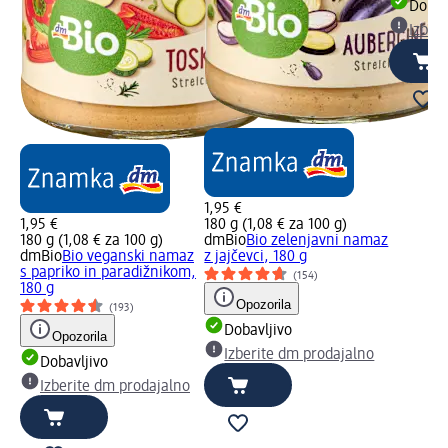
Dobav
Izber
1,95 €
1,95 €
180 g (1,08 € za 100 g)
180 g (1,08 € za 100 g)
dmBio
Bio zelenjavni namaz
dmBio
Bio veganski namaz
z jajčevci, 180 g
s papriko in paradižnikom,
(154)
180 g
Opozorila
(193)
Dobavljivo
Opozorila
Izberite dm prodajalno
Dobavljivo
Izberite dm prodajalno