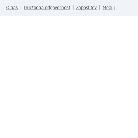
O nas
Družbena odgovornost
Zaposlitev
Mediji
dm svet
Vrste plačila