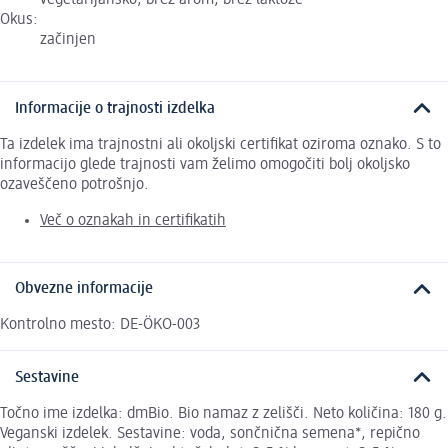
vegetarijansko, brez arom, brez laktoze
Okus:
začinjen
Informacije o trajnosti izdelka
Ta izdelek ima trajnostni ali okoljski certifikat oziroma oznako. S to
informacijo glede trajnosti vam želimo omogočiti bolj okoljsko
ozaveščeno potrošnjo.
Več o oznakah in certifikatih
Obvezne informacije
Kontrolno mesto: DE-ÖKO-003
Sestavine
Točno ime izdelka: dmBio. Bio namaz z zelišči. Neto količina: 180 g.
Veganski izdelek. Sestavine: voda, sončnična semena*, repično