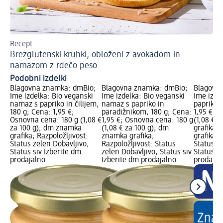
Recept
Poi
Brezglutenski kruhki, obloženi z avokadom in
Zd
namazom z rdečo peso
Podobni izdelki
Blagovna znamka: dmBio;
Blagovna znamka: dmBio;
Blagovn
Ime izdelka: Bio veganski
Ime izdelka: Bio veganski
Ime izde
namaz s papriko in čilijem,
namaz s papriko in
papriko z
180 g; Cena: 1,95 €;
paradižnikom, 180 g; Cena:
1,95 €; 
Osnovna cena: 180 g (1,08 €
1,95 €; Osnovna cena: 180 g
(1,08 € z
za 100 g); dm znamka
(1,08 € za 100 g); dm
grafika,
grafika; Razpoložljivost:
znamka grafika;
grafika; 
Status zelen Dobavljivo,
Razpoložljivost: Status
Status z
Status siv Izberite dm
zelen Dobavljivo, Status siv
Status si
prodajalno
Izberite dm prodajalno
prodajal