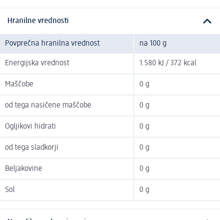
Hranilne vrednosti
Povprečna hranilna vrednost
na 100 g
Energijska vrednost
1.580 kJ / 372 kcal
Maščobe
0 g
od tega nasičene maščobe
0 g
Ogljikovi hidrati
0 g
od tega sladkorji
0 g
Beljakovine
0 g
Sol
0 g