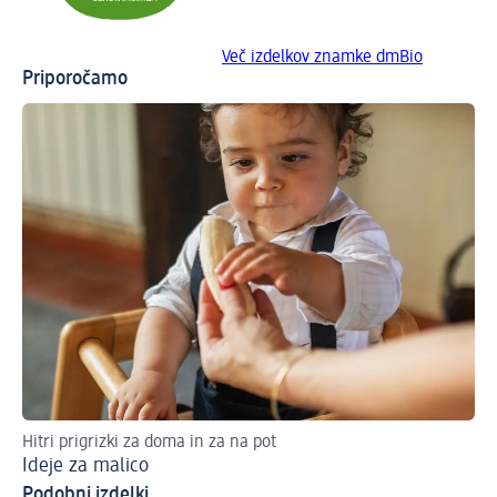
Več izdelkov znamke dmBio
Priporočamo
Hitri prigrizki za doma in za na pot
To 
Ideje za malico
Na
Podobni izdelki