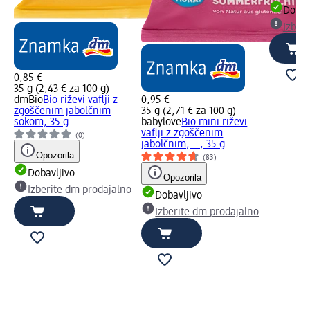
Dobav
Izber
0,85 €
35 g (2,43 € za 100 g)
dmBio
Bio riževi vaflji z
0,95 €
zgoščenim jabolčnim
35 g (2,71 € za 100 g)
sokom, 35 g
babylove
Bio mini riževi
vaflji z zgoščenim
(0)
jabolčnim,..., 35 g
Opozorila
(83)
Dobavljivo
Opozorila
Izberite dm prodajalno
Dobavljivo
Izberite dm prodajalno