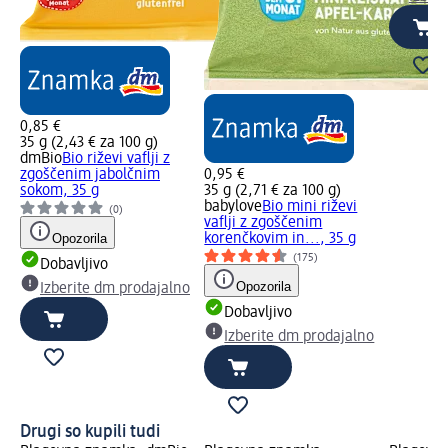
0,85 €
35 g (2,43 € za 100 g)
dmBio
Bio riževi vaflji z
zgoščenim jabolčnim
0,95 €
sokom, 35 g
35 g (2,71 € za 100 g)
babylove
Bio mini riževi
(0)
vaflji z zgoščenim
Opozorila
korenčkovim in..., 35 g
(175)
Dobavljivo
Opozorila
Izberite dm prodajalno
Dobavljivo
Izberite dm prodajalno
Drugi so kupili tudi