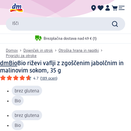
Išči
Brezplačna dostava nad 49 € (1)
Domov
Dojenček in otrok
Otroška hrana in napitki
Prigrizki za otroke
dmBio
Bio riževi vaflji z zgoščenim jabolčnim in
malinovim sokom, 35 g
4.7
(
189 ocen
)
brez glutena
Bio
brez glutena
Bio