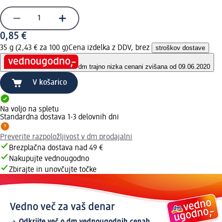
0,85 €
35 g (2,43 € za 100 g)
Cena izdelka z DDV, brez
stroškov dostave
dm trajno nizka cena
ni zvišana od 09.06.2020
V košarico
Na voljo na spletu
Standardna dostava 1-3 delovnih dni
Preverite razpoložljivost v dm prodajalni
Brezplačna dostava nad 49 €
Nakupujte vednougodno
Zbirajte in unovčujte točke
Vedno več za vaš denar