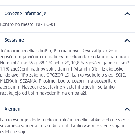
Obvezne informacije
Kontrolno mesto: NL-BIO-01
Sestavine
Točno ime izdelka: dmBio, Bio malinovi riževi vaflji z rižem,
zgoščenim jabočnim in malinovim sokom ter dodanim tiaminom.
Neto količina: 35 g. 88,1 % beli riž*, 10,8 % zgoščeni jabolčni sok*,
1,1 % zgoščeni malinov sok*, tiamin1 (vitamin B1). *Iz ekološke
pridelave. 1Po zakonu. OPOZORILO: Lahko vsebujejo sledi SOJE,
MLEKA in SEZAMA. Prosimo, bodite pozorni na opozorila o
alergenih. Navedene sestavine v spletni trgovini se lahko
razlikujejo od tistih navedenih na embalaži.
Alergeni
Lahko vsebuje sledi: mleko in mlečni izdelki Lahko vsebuje sledi:
sezamova semena in izdelki iz njih Lahko vsebuje sledi: soja in
izdelki iz soje