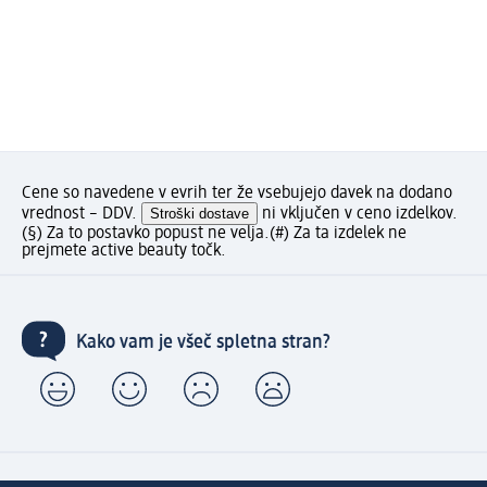
Cene so navedene v evrih ter že vsebujejo davek na dodano
vrednost – DDV.
Stroški dostave
ni vključen v ceno izdelkov.
(§) Za to postavko popust ne velja.
(#) Za ta izdelek ne
prejmete active beauty točk.
Kako vam je všeč spletna stran?