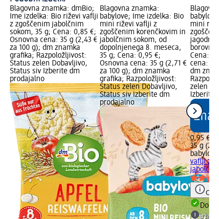
Blagovna znamka: dmBio;
Blagovna znamka:
Blagovn
Ime izdelka: Bio riževi vaflji
babylove; Ime izdelka: Bio
babylove
z zgoščenim jabolčnim
mini riževi vaflji z
mini rižev
sokom, 35 g; Cena: 0,85 €;
zgoščenim korenčkovim in
zgoščeni
Osnovna cena: 35 g (2,43 €
jabolčnim sokom, od
jagodnim
za 100 g); dm znamka
dopolnjenega 8. meseca,
borovnič
grafika; Razpoložljivost:
35 g; Cena: 0,95 €;
Cena: 0,
Status zelen Dobavljivo,
Osnovna cena: 35 g (2,71 €
cena: 35 
Status siv Izberite dm
za 100 g); dm znamka
dm znamk
prodajalno
grafika; Razpoložljivost:
Razpoložl
Status zelen Dobavljivo,
zelen Dob
Status siv Izberite dm
Izberite
prodajalno
0,95 €
35 g (2,7
babylove
vaflji z 
jabolčnim
Opoz
Dobav
Izber