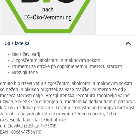
Opis izdelka
Bio riževi vaflji
Z zgoščenim jabolčnim in malinovim sokom
Primerni za otroke po dopolnjenem 8. mesecu starosti
Brez glutena
dmBio bio riževi vaflji z zgoščenim jabolčnim in malinovim sokom
so nežen in okusen prigrizek za vaše malčke, primeren že od 8.
meseca starosti dalje. Brezglutenska receptura zagotavlja varno
uživanje brez skrbi o alergenih, medtem ko dodani tiamin prispeva
k razvoju zdrave prehrane. Ti vaflji so slastna in hranljiva možnost
za malico na poti ali kot del uravnoteženega obroka, ki bo
razveselila tako starše kot otroke.
dm številka izdelka: 1475015
EAN: 4066447584110