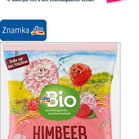
Odkrijte več o dm vednougodnih cenah