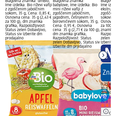
Blagovna znamka: dmBio;
Blagovna znamka:
Blagovn
Ime izdelka: Bio riževi vaflji
babylove; Ime izdelka: Bio
Ime izdel
z zgoščenim jabolčnim
mini riževi vaflji z
ekstrudir
sokom, 35 g; Cena: 0,85 €;
zgoščenim jabolčnim,
zgoščeni
Osnovna cena: 35 g (2,43 €
jagodnim, češnjevim in
sokovi, 3
za 100 g); dm znamka
borovničevim sokom, 35 g;
Osnovna 
grafika; Razpoložljivost:
Cena: 0,95 €; Osnovna
za 100 g
Status zelen Dobavljivo,
cena: 35 g (2,71 € za 100 g);
znamka g
Status siv Izberite dm
dm znamka grafika;
Razpoložl
prodajalno
Razpoložljivost: Status
zelen Dob
zelen Dobavljivo, Status siv
Izberite
Izberite dm prodajalno
0,75 €
30 g (2,5
dmBio
Bi
prigrizek
30 g
Opoz