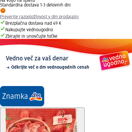
Na voljo na spletu
Standardna dostava 1-3 delovnih dni
Preverite razpoložljivost v dm prodajalni
Brezplačna dostava nad 49 €
Nakupujte vednougodno
Zbirajte in unovčujte točke
Vedno več za vaš denar
Odkrijte več o dm vednougodnih cenah