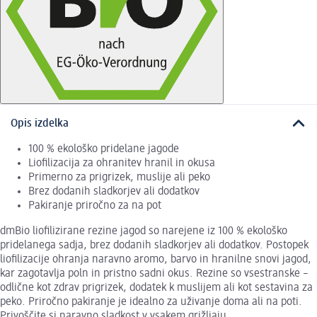
Opis izdelka
100 % ekološko pridelane jagode
Liofilizacija za ohranitev hranil in okusa
Primerno za prigrizek, muslije ali peko
Brez dodanih sladkorjev ali dodatkov
Pakiranje priročno za na pot
dmBio liofilizirane rezine jagod so narejene iz 100 % ekološko
pridelanega sadja, brez dodanih sladkorjev ali dodatkov. Postopek
liofilizacije ohranja naravno aromo, barvo in hranilne snovi jagod,
kar zagotavlja poln in pristno sadni okus. Rezine so vsestranske –
odlične kot zdrav prigrizek, dodatek k muslijem ali kot sestavina za
peko. Priročno pakiranje je idealno za uživanje doma ali na poti.
Privoščite si naravno sladkost v vsakem grižljaju.