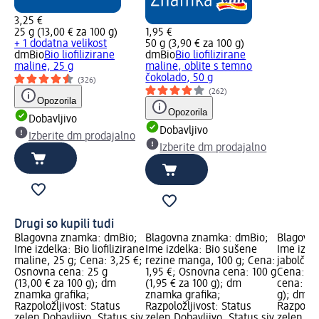
3,25 €
25 g (13,00 € za 100 g)
1,95 €
+ 1 dodatna velikost
50 g (3,90 € za 100 g)
dmBio
Bio lioﬁlizirane
dmBio
Bio liofilizirane
maline, 25 g
maline, oblite s temno
čokolado, 50 g
(326)
(262)
Opozorila
Opozorila
Dobavljivo
Dobavljivo
Izberite dm prodajalno
Izberite dm prodajalno
Drugi so kupili tudi
Blagovna znamka: dmBio;
Blagovna znamka: dmBio;
Blagovn
Ime izdelka: Bio lioﬁlizirane
Ime izdelka: Bio sušene
Ime izde
maline, 25 g; Cena: 3,25 €;
rezine manga, 100 g; Cena:
jabolčne 
Osnovna cena: 25 g
1,95 €; Osnovna cena: 100 g
Cena: 1,
(13,00 € za 100 g); dm
(1,95 € za 100 g); dm
cena: 70 
znamka grafika;
znamka grafika;
g); dm z
Razpoložljivost: Status
Razpoložljivost: Status
Razpoložl
zelen Dobavljivo, Status siv
zelen Dobavljivo, Status siv
zelen Dob