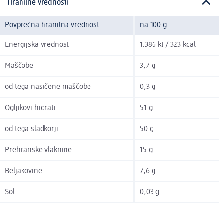
Hranilne vrednosti
Povprečna hranilna vrednost
na 100 g
Energijska vrednost
1.386 kJ / 323 kcal
Maščobe
3,7 g
od tega nasičene maščobe
0,3 g
Ogljikovi hidrati
51 g
od tega sladkorji
50 g
Prehranske vlaknine
15 g
Beljakovine
7,6 g
Sol
0,03 g