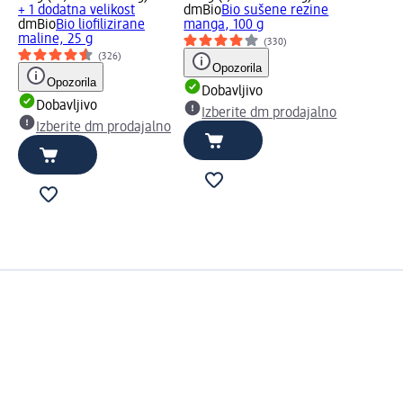
+ 1 dodatna velikost
dmBio
Bio sušene rezine
dmBio
Bio lioﬁlizirane
manga, 100 g
maline, 25 g
(330)
(326)
Opozorila
Opozorila
Dobavljivo
Dobavljivo
Izberite dm prodajalno
Izberite dm prodajalno