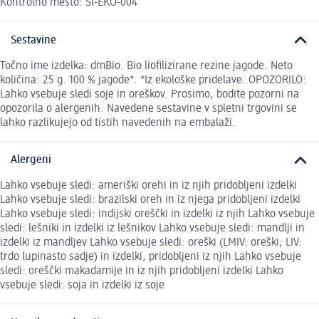
Kontrolno mesto: SI-EKO-004
Sestavine
Točno ime izdelka: dmBio. Bio liofilizirane rezine jagode. Neto
količina: 25 g. 100 % jagode*. *Iz ekološke pridelave. OPOZORILO:
Lahko vsebuje sledi soje in oreškov. Prosimo, bodite pozorni na
opozorila o alergenih. Navedene sestavine v spletni trgovini se
lahko razlikujejo od tistih navedenih na embalaži.
Alergeni
Lahko vsebuje sledi: ameriški orehi in iz njih pridobljeni izdelki
Lahko vsebuje sledi: brazilski oreh in iz njega pridobljeni izdelki
Lahko vsebuje sledi: indijski oreščki in izdelki iz njih Lahko vsebuje
sledi: lešniki in izdelki iz lešnikov Lahko vsebuje sledi: mandlji in
izdelki iz mandljev Lahko vsebuje sledi: oreški (LMIV: oreški; LIV:
trdo lupinasto sadje) in izdelki, pridobljeni iz njih Lahko vsebuje
sledi: oreščki makadamije in iz njih pridobljeni izdelki Lahko
vsebuje sledi: soja in izdelki iz soje