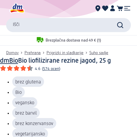
Išči
Brezplačna dostava nad 49 € (1)
Domov
Prehrana
Prigrizki in sladkarije
Suho sadje
dmBio
Bio liofilizirane rezine jagod, 25 g
4.6
(
574 ocen
)
brez glutena
Bio
vegansko
brez barvil
brez konzervansov
vegetarijansko