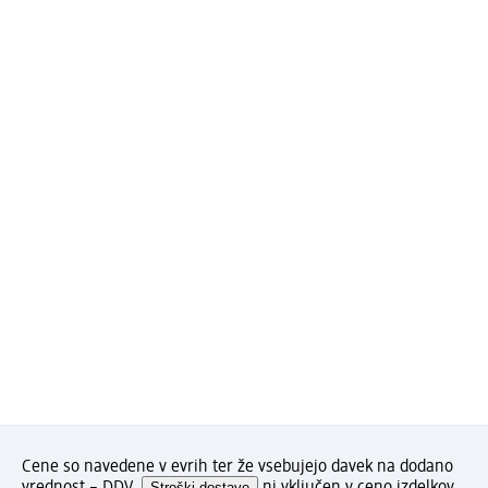
Cene so navedene v evrih ter že vsebujejo davek na dodano
vrednost – DDV.
Stroški dostave
ni vključen v ceno izdelkov.