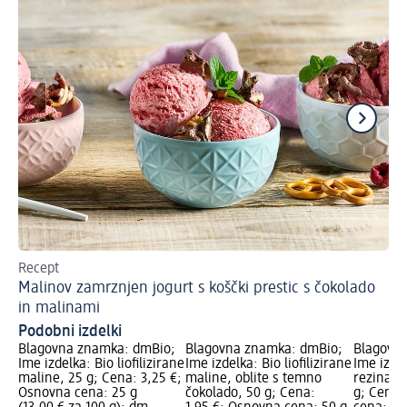
Recept
Re
Malinov zamrznjen jogurt s koščki prestic s čokolado
Pa
in malinami
Podobni izdelki
Blagovna znamka: dmBio;
Blagovna znamka: dmBio;
Blagovn
Ime izdelka: Bio lioﬁlizirane
Ime izdelka: Bio liofilizirane
Ime izde
maline, 25 g; Cena: 3,25 €;
maline, oblite s temno
rezina z
Osnovna cena: 25 g
čokolado, 50 g; Cena:
g; Cena: