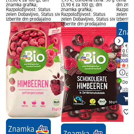
(13,00 € za 100 g); dm
1,95 €; Osnovna cena: 50 g
cena: 40 
znamka grafika;
(3,90 € za 100 g); dm
dm znamk
Razpoložljivost: Status
znamka grafika;
Razpoložl
zelen Dobavljivo, Status siv
Razpoložljivost: Status
zelen Dob
Izberite dm prodajalno
zelen Dobavljivo, Status siv
Izberite
Izberite dm prodajalno
1,25 €
40 g (3,1
dmBio
Bi
jagodiče
Opoz
Dobav
Izber