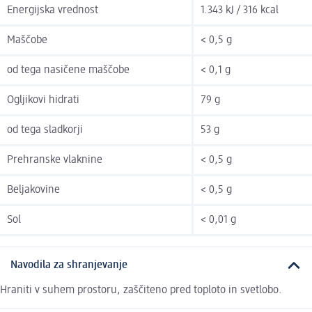
Energijska vrednost
1.343 kJ / 316 kcal
Maščobe
< 0,5 g
od tega nasičene maščobe
< 0,1 g
Ogljikovi hidrati
79 g
od tega sladkorji
53 g
Prehranske vlaknine
< 0,5 g
Beljakovine
< 0,5 g
Sol
< 0,01 g
Navodila za shranjevanje
Hraniti v suhem prostoru, zaščiteno pred toploto in svetlobo.