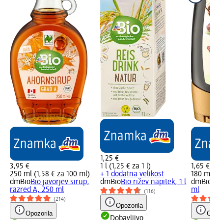
1,25 €
3,95 €
1 l (1,25 € za 1 l)
1,65 €
250 ml (1,58 € za 100 ml)
+ 1 dodatna velikost
180 ml (0
dmBio
Bio javorjev sirup,
dmBio
Bio rižev napitek, 1 l
dmBio
Bi
razred A, 250 ml
ml
(116)
(214)
Opozorila
Opozorila
Opoz
Dobavljivo