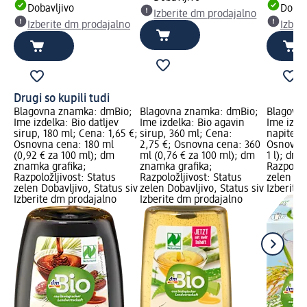
Dobavljivo
Dobav
Izberite dm prodajalno
Izberite dm prodajalno
Izber
Drugi so kupili tudi
Blagovna znamka: dmBio;
Blagovna znamka: dmBio;
Blagovn
Ime izdelka: Bio datljev
Ime izdelka: Bio agavin
Ime izdel
sirup, 180 ml; Cena: 1,65 €;
sirup, 360 ml; Cena:
napitek, 
Osnovna cena: 180 ml
2,75 €; Osnovna cena: 360
Osnovna c
(0,92 € za 100 ml); dm
ml (0,76 € za 100 ml); dm
1 l); dm
znamka grafika;
znamka grafika;
Razpoložl
Razpoložljivost: Status
Razpoložljivost: Status
zelen Dob
zelen Dobavljivo, Status siv
zelen Dobavljivo, Status siv
Izberite
Izberite dm prodajalno
Izberite dm prodajalno