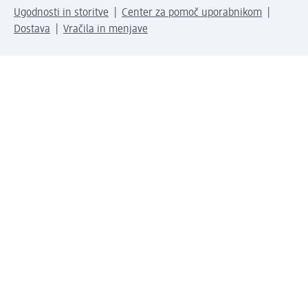
Ugodnosti in storitve
Center za pomoč uporabnikom
Dostava
Vračila in menjave
Podjetje
O nas
Družbena odgovornost
Zaposlitev
Mediji
dm svet
Vrste plačila