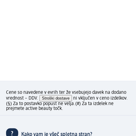
Cene so navedene v evrih ter že vsebujejo davek na dodano
vrednost – DDV.
Stroški dostave
ni vključen v ceno izdelkov.
(§) Za to postavko popust ne velja.
(#) Za ta izdelek ne
prejmete active beauty točk.
Kako vam je všeč spletna stran?