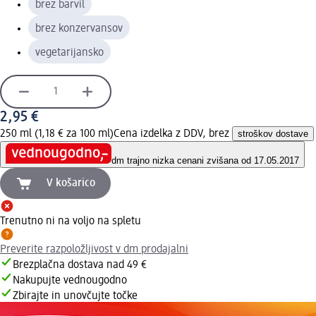
brez barvil
brez konzervansov
vegetarijansko
2,95 €
250 ml (1,18 € za 100 ml)
Cena izdelka z DDV, brez
stroškov dostave
dm trajno nizka cena
ni zvišana od 17.05.2017
V košarico
Trenutno ni na voljo na spletu
Preverite razpoložljivost v dm prodajalni
Brezplačna dostava nad 49 €
Nakupujte vednougodno
Zbirajte in unovčujte točke