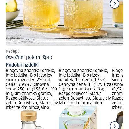
Recept
Sl
Osvežilni poletni špric
Na
Podobni izdelki
Blagovna znamka: dmBio;
Blagovna znamka: dmBio;
Blagovn
Ime izdelka: Bio javorjev
Ime izdelka: Bio rižev
Ime izdel
sirup, razred A, 250 ml;
napitek, 1 l; Cena: 1,25 €;
sirup, 18
Cena: 3,95 €; Osnovna
Osnovna cena: 1 l (1,25 € za
Osnovna 
cena: 250 ml (1,58 € za 100
1 l); dm znamka grafika;
(0,92 € 
ml); dm znamka grafika;
Razpoložljivost: Status
znamka g
Razpoložljivost: Status
zelen Dobavljivo, Status siv
Razpoložl
zelen Dobavljivo, Status siv
Izberite dm prodajalno
zelen Dob
Izberite dm prodajalno
Izberite