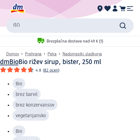
Išči
Brezplačna dostava nad 49 € (1)
Domov
Prehrana
Peka
Nadomestki sladkorja
dmBio
Bio rižev sirup, bister, 250 ml
4.8
(
82 ocen
)
Bio
brez barvil
brez konzervansov
vegetarijansko
Bio