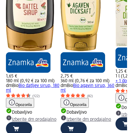
1,25 €
1,65 €
2,75 €
1 l (1,25 
180 ml (0,92 € za 100 ml)
360 ml (0,76 € za 100 ml)
+ 1 dodat
dmBio
Bio datljev sirup, 180
dmBio
Bio agavin sirup, 360
dmBio
Bi
ml
ml
(122)
(82)
Opoz
Opozorila
Opozorila
Dobav
Dobavljivo
Dobavljivo
Izber
Izberite dm prodajalno
Izberite dm prodajalno