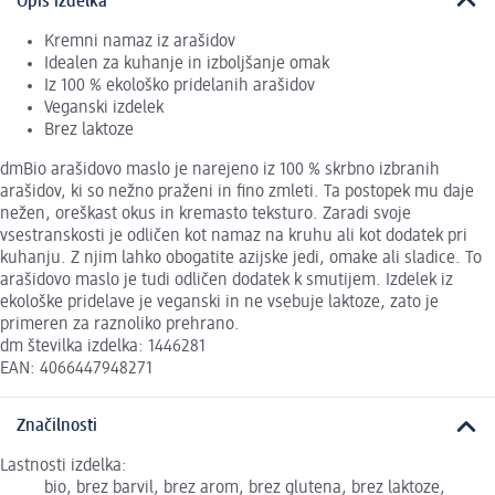
Opis izdelka
Kremni namaz iz arašidov
Idealen za kuhanje in izboljšanje omak
Iz 100 % ekološko pridelanih arašidov
Veganski izdelek
Brez laktoze
dmBio arašidovo maslo je narejeno iz 100 % skrbno izbranih
arašidov, ki so nežno praženi in fino zmleti. Ta postopek mu daje
nežen, oreškast okus in kremasto teksturo. Zaradi svoje
vsestranskosti je odličen kot namaz na kruhu ali kot dodatek pri
kuhanju. Z njim lahko obogatite azijske jedi, omake ali sladice. To
arašidovo maslo je tudi odličen dodatek k smutijem. Izdelek iz
ekološke pridelave je veganski in ne vsebuje laktoze, zato je
primeren za raznoliko prehrano.
dm številka izdelka: 1446281
EAN: 4066447948271
Značilnosti
Lastnosti izdelka:
bio, brez barvil, brez arom, brez glutena, brez laktoze,