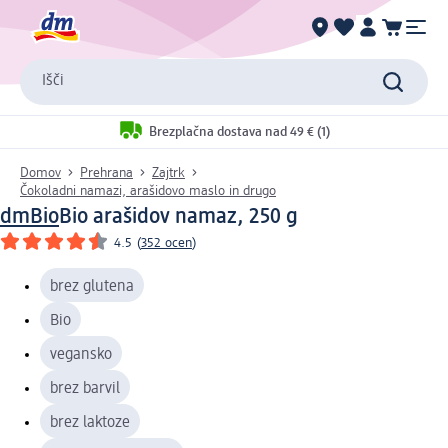
Išči
Brezplačna dostava nad 49 € (1)
Domov
Prehrana
Zajtrk
Čokoladni namazi, arašidovo maslo in drugo
dmBio
Bio arašidov namaz, 250 g
4.5
(
352 ocen
)
brez glutena
Bio
vegansko
brez barvil
brez laktoze