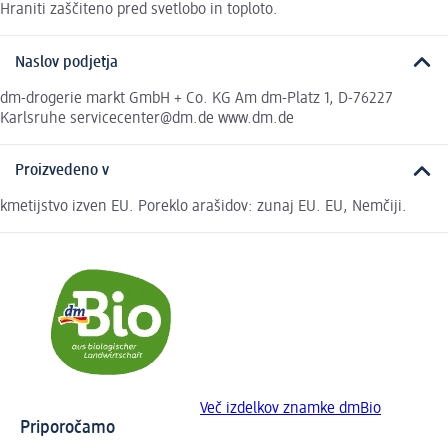
Hraniti zaščiteno pred svetlobo in toploto.
Naslov podjetja
dm-drogerie markt GmbH + Co. KG Am dm-Platz 1, D-76227
Karlsruhe servicecenter@dm.de www.dm.de
Proizvedeno v
kmetijstvo izven EU. Poreklo arašidov: zunaj EU. EU, Nemčiji.
Več izdelkov znamke dmBio
Priporočamo