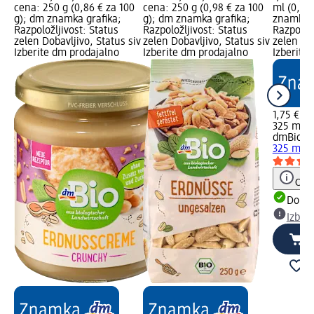
cena: 250 g (0,86 € za 100
cena: 250 g (0,98 € za 100
ml (0,54
g); dm znamka grafika;
g); dm znamka grafika;
znamka g
Razpoložljivost: Status
Razpoložljivost: Status
Razpoložl
zelen Dobavljivo, Status siv
zelen Dobavljivo, Status siv
zelen Dob
Izberite dm prodajalno
Izberite dm prodajalno
Izberite
1,75 €
325 ml (
dmBio
Bi
325 ml
Opoz
Dobav
Izber