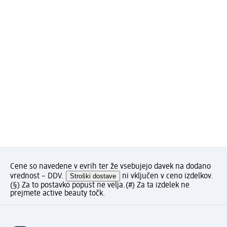
Cene so navedene v evrih ter že vsebujejo davek na dodano
vrednost – DDV.
Stroški dostave
ni vključen v ceno izdelkov.
(§) Za to postavko popust ne velja.
(#) Za ta izdelek ne
prejmete active beauty točk.