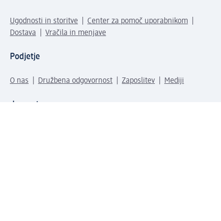
Ugodnosti in storitve
Center za pomoč uporabnikom
Dostava
Vračila in menjave
Podjetje
O nas
Družbena odgovornost
Zaposlitev
Mediji
dm svet
Vrste plačila