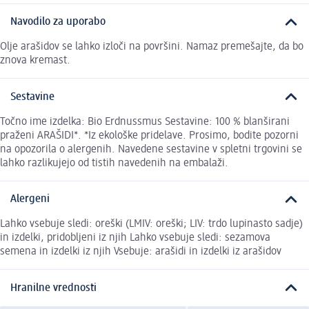
Navodilo za uporabo
Olje arašidov se lahko izloči na površini. Namaz premešajte, da bo
znova kremast.
Sestavine
Točno ime izdelka: Bio Erdnussmus Sestavine: 100 % blanširani
praženi ARAŠIDI*. *Iz ekološke pridelave. Prosimo, bodite pozorni
na opozorila o alergenih. Navedene sestavine v spletni trgovini se
lahko razlikujejo od tistih navedenih na embalaži.
Alergeni
Lahko vsebuje sledi: oreški (LMIV: oreški; LIV: trdo lupinasto sadje)
in izdelki, pridobljeni iz njih Lahko vsebuje sledi: sezamova
semena in izdelki iz njih Vsebuje: arašidi in izdelki iz arašidov
Hranilne vrednosti