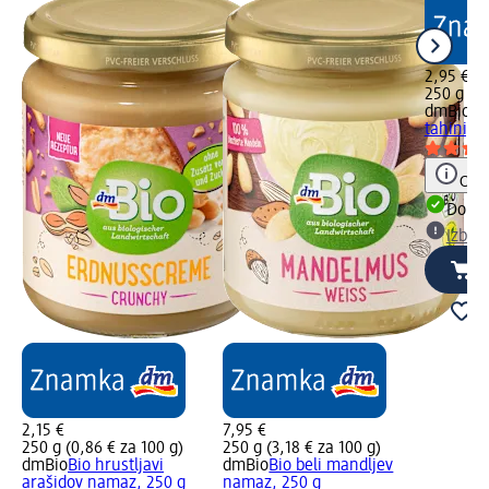
2,95 €
250 g (1,
dmBio
Bi
tahini, 2
Opoz
Dobav
Izber
2,15 €
7,95 €
250 g (0,86 € za 100 g)
250 g (3,18 € za 100 g)
dmBio
Bio hrustljavi
dmBio
Bio beli mandljev
arašidov namaz, 250 g
namaz, 250 g