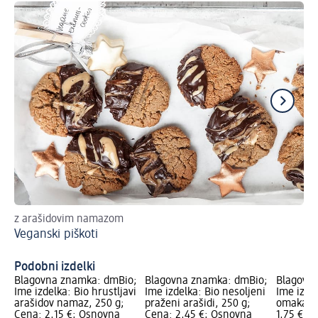
z arašidovim namazom
Zd
Veganski piškoti
Ar
Podobni izdelki
Blagovna znamka: dmBio;
Blagovna znamka: dmBio;
Blagovn
Ime izdelka: Bio hrustljavi
Ime izdelka: Bio nesoljeni
Ime izde
arašidov namaz, 250 g;
praženi arašidi, 250 g;
omaka, 3
Cena: 2,15 €; Osnovna
Cena: 2,45 €; Osnovna
1,75 €; 