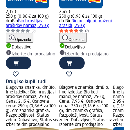
2,15 €
2,45 €
250 g (0,86 € za 100 g)
250 g (0,98 € za 100 g)
dmBio
Bio hrustljavi
dmBio
Bio nesoljeni praženi
arašidov namaz, 250 g
arašidi, 250 g
(0)
(7)
Opozorila
Opozorila
Dobavljivo
Dobavljivo
Izberite dm prodajalno
Izberite dm prodajalno
Drugi so kupili tudi
Blagovna znamka: dmBio;
Blagovna znamka: dmBio;
Blagovn
Ime izdelka: Bio hrustljavi
Ime izdelka: Bio beli
Ime izde
arašidov namaz, 250 g;
mandljev namaz, 250 g;
namaz ta
Cena: 2,15 €; Osnovna
Cena: 7,95 €; Osnovna
2,95 €; 
cena: 250 g (0,86 € za 100
cena: 250 g (3,18 € za 100
g (1,18 €
g); dm znamka grafika;
g); dm znamka grafika;
znamka g
Razpoložljivost: Status
Razpoložljivost: Status
Razpoložl
zelen Dobavljivo, Status siv
zelen Dobavljivo, Status siv
zelen Dob
Izberite dm prodajalno
Izberite dm prodajalno
Izberite