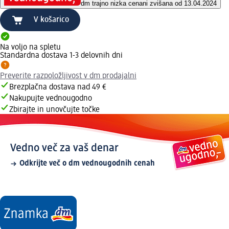
dm trajno nizka cena
ni zvišana od 13.04.2024
V košarico
Na voljo na spletu
Standardna dostava 1-3 delovnih dni
Preverite razpoložljivost v dm prodajalni
Brezplačna dostava nad 49 €
Nakupujte vednougodno
Zbirajte in unovčujte točke
Vedno več za vaš denar
Odkrijte več o dm vednougodnih cenah