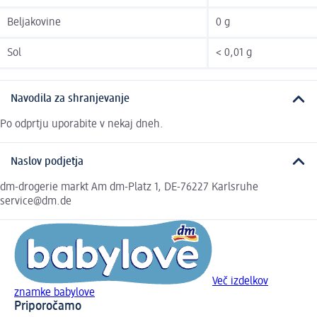
Beljakovine
0 g
Sol
< 0,01 g
Navodila za shranjevanje
Po odprtju uporabite v nekaj dneh.
Naslov podjetja
dm-drogerie markt Am dm-Platz 1, DE-76227 Karlsruhe
service@dm.de
Več izdelkov
znamke babylove
Priporočamo