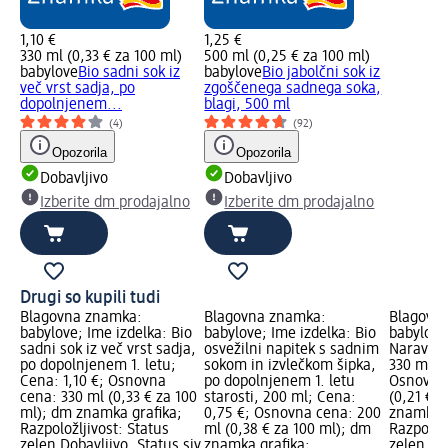
1,10 €
1,25 €
330 ml (0,33 € za 100 ml)
500 ml (0,25 € za 100 ml)
babylove
Bio sadni sok iz
babylove
Bio jabolčni sok iz
več vrst sadja, po
zgoščenega sadnega soka,
dopolnjenem...
blagi, 500 ml
(4)
(92)
Opozorila
Opozorila
Dobavljivo
Dobavljivo
Izberite dm prodajalno
Izberite dm prodajalno
Drugi so kupili tudi
Blagovna znamka:
Blagovna znamka:
Blagovn
babylove; Ime izdelka: Bio
babylove; Ime izdelka: Bio
babylove
sadni sok iz več vrst sadja,
osvežilni napitek s sadnim
Naravna 
po dopolnjenem 1. letu;
sokom in izvlečkom šipka,
330 ml; 
Cena: 1,10 €; Osnovna
po dopolnjenem 1. letu
Osnovna 
cena: 330 ml (0,33 € za 100
starosti, 200 ml; Cena:
(0,21 € 
ml); dm znamka grafika;
0,75 €; Osnovna cena: 200
znamka g
Razpoložljivost: Status
ml (0,38 € za 100 ml); dm
Razpoložl
zelen Dobavljivo, Status siv
znamka grafika;
zelen Dob