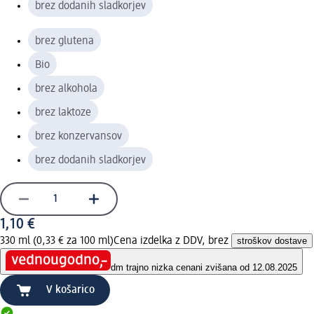
brez dodanih sladkorjev
brez glutena
Bio
brez alkohola
brez laktoze
brez konzervansov
brez dodanih sladkorjev
1,10 €
330 ml (0,33 € za 100 ml)
Cena izdelka z DDV, brez
stroškov dostave
dm trajno nizka cena
ni zvišana od 12.08.2025
V košarico