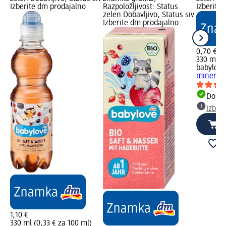
Izberite dm prodajalno
Razpoložljivost: Status
Izberite
zelen Dobavljivo, Status siv
Izberite dm prodajalno
0,70 €
330 ml (0
babylove
mineraln
Dobav
Izber
1,10 €
330 ml (0,33 € za 100 ml)