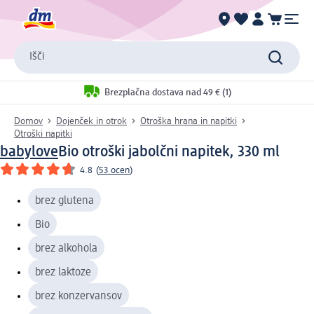
Išči
Brezplačna dostava nad 49 € (1)
Domov
Dojenček in otrok
Otroška hrana in napitki
Otroški napitki
babylove
Bio otroški jabolčni napitek, 330 ml
4.8
(
53 ocen
)
brez glutena
Bio
brez alkohola
brez laktoze
brez konzervansov