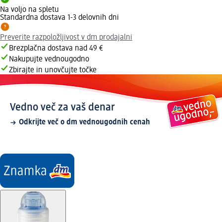
Na voljo na spletu
Standardna dostava 1-3 delovnih dni
Preverite razpoložljivost v dm prodajalni
Brezplačna dostava nad 49 €
Nakupujte vednougodno
Zbirajte in unovčujte točke
Vedno več za vaš denar
Odkrijte več o dm vednougodnih cenah