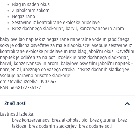
Blag in saden okus
Z jabolčnim sokom
Negazirano
Sestavine iz kontrolirane ekološke pridelave
Brez dodanega sladkorja*, barvil, konzervansov in arom
babylove bio napitek iz negazirane mineralne vode in jabolčnega
soka je odlična osvežitev za male sladokusce! Vsebuje sestavine iz
kontrolirane ekološke pridelave in ima blag jabolčni okus. Osvežilni
napitek je odličen za na pot. Izdelek je brez dodanega sladkorja*,
barvil, konzervansov in arom. babylove osvežilni jabolčni napitek –
narejen z ljubeznijo do vašega otroka. **Brez dodanih sladkorjev.
Vsebuje naravno prisotne sladkorje.
dm številka izdelka: 1907947
EAN: 4058172736377
Značilnosti
Lastnosti izdelka:
brez konzervansov, brez alkohola, bio, brez glutena, brez
laktoze, brez dodanih sladkorjev, brez dodane soli