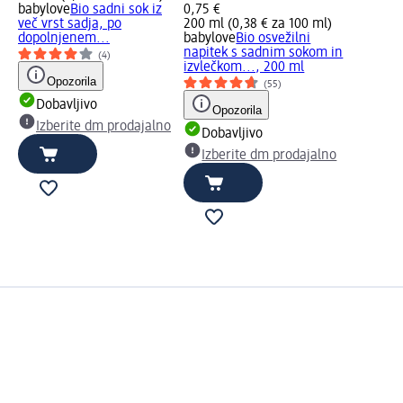
babylove
Bio sadni sok iz
0,75 €
več vrst sadja, po
200 ml (0,38 € za 100 ml)
dopolnjenem...
babylove
Bio osvežilni
napitek s sadnim sokom in
(4)
izvlečkom..., 200 ml
Opozorila
(55)
Dobavljivo
Opozorila
Izberite dm prodajalno
Dobavljivo
Izberite dm prodajalno