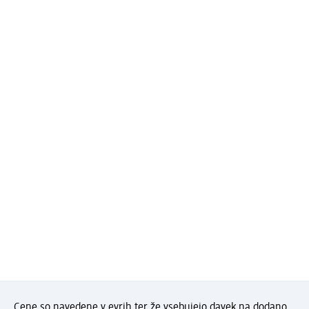
Cene so navedene v evrih ter že vsebujejo davek na dodano