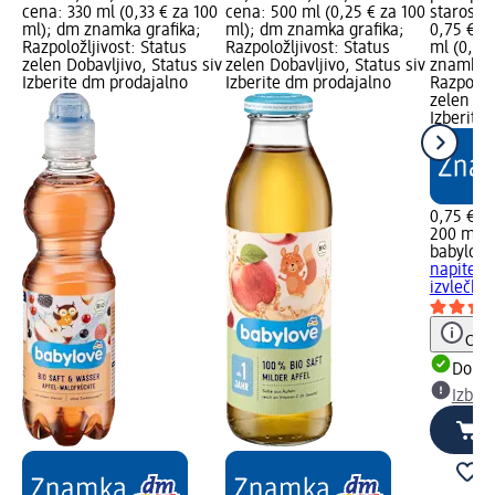
cena: 330 ml (0,33 € za 100
cena: 500 ml (0,25 € za 100
starosti
ml); dm znamka grafika;
ml); dm znamka grafika;
0,75 €; 
Razpoložljivost: Status
Razpoložljivost: Status
ml (0,38
zelen Dobavljivo, Status siv
zelen Dobavljivo, Status siv
znamka g
Izberite dm prodajalno
Izberite dm prodajalno
Razpoložl
zelen Dob
Izberite
0,75 €
200 ml (
babylove
napitek 
izvlečko
Opoz
Dobav
Izber