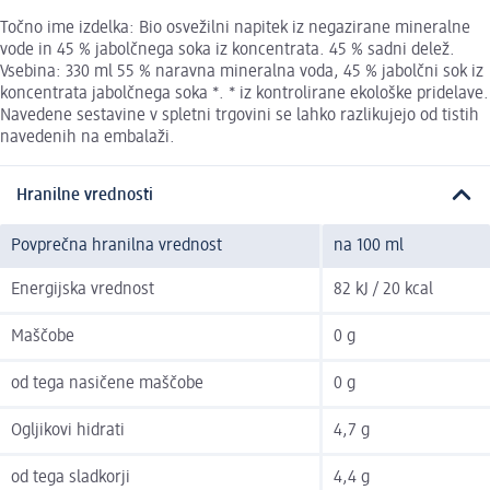
Točno ime izdelka: Bio osvežilni napitek iz negazirane mineralne
vode in 45 % jabolčnega soka iz koncentrata. 45 % sadni delež.
Vsebina: 330 ml 55 % naravna mineralna voda, 45 % jabolčni sok iz
koncentrata jabolčnega soka *. * iz kontrolirane ekološke pridelave.
Navedene sestavine v spletni trgovini se lahko razlikujejo od tistih
navedenih na embalaži.
Hranilne vrednosti
Povprečna hranilna vrednost
na 100 ml
Energijska vrednost
82 kJ / 20 kcal
Maščobe
0 g
od tega nasičene maščobe
0 g
Ogljikovi hidrati
4,7 g
od tega sladkorji
4,4 g