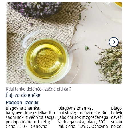
Kdaj lahko dojenček začne piti čaj?
Hit
Čaji za dojenčke
Id
Podobni izdelki
Blagovna znamka:
Blagovna znamka:
Blagovn
babylove; Ime izdelka: Bio
babylove; Ime izdelka: Bio
babylove
sadni sok iz več vrst sadja,
jabolčni sok iz zgoščenega
osvežiln
po dopolnjenem 1. letu;
sadnega soka, blagi, 500
sokom in
Cena: 1,10 €; Osnovna
ml; Cena: 1,25 €; Osnovna
po dopol