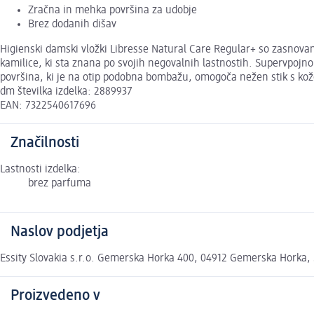
Zračna in mehka površina za udobje
Brez dodanih dišav
Higienski damski vložki Libresse Natural Care Regular+ so zasnovani 
kamilice, ki sta znana po svojih negovalnih lastnostih. Supervpojn
površina, ki je na otip podobna bombažu, omogoča nežen stik s kožo. 
dm številka izdelka: 2889937
EAN: 7322540617696
Značilnosti
Lastnosti izdelka:
brez parfuma
Naslov podjetja
Essity Slovakia s.r.o. Gemerska Horka 400, 04912 Gemerska Horka, 
Proizvedeno v