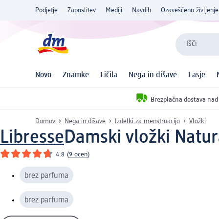
Podjetje
Zaposlitev
Mediji
Navdih
Ozaveščeno življenje
Išči
Novo
Znamke
Ličila
Nega in dišave
Lasje
Brezplačna dostava nad
Domov
Nega in dišave
Izdelki za menstruacijo
Vložki
Libresse
Damski vložki Natura
4.8
(
9 ocen
)
brez parfuma
brez parfuma