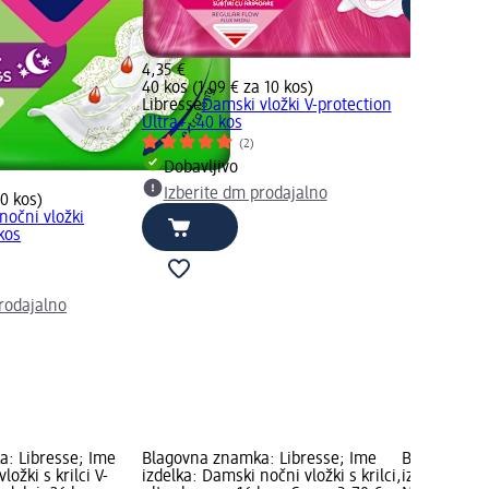
4,35 €
40 kos (1,09 € za 10 kos)
Libresse
Damski vložki V-protection
Ultra+, 40 kos
(2)
Dobavljivo
Izberite dm prodajalno
10 kos)
nočni vložki
kos
rodajalno
: Libresse; Ime
Blagovna znamka: Libresse; Ime
Blagovna zn
ložki s krilci V-
izdelka: Damski nočni vložki s krilci,
izdelka: Dam