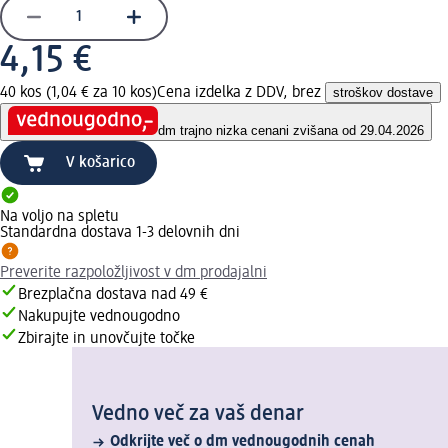
4,15 €
40 kos (1,04 € za 10 kos)
Cena izdelka z DDV, brez
stroškov dostave
dm trajno nizka cena
ni zvišana od 29.04.2026
V košarico
Na voljo na spletu
Standardna dostava 1-3 delovnih dni
Preverite razpoložljivost v dm prodajalni
Brezplačna dostava nad 49 €
Nakupujte vednougodno
Zbirajte in unovčujte točke
Vedno več za vaš denar
Odkrijte več o dm vednougodnih cenah