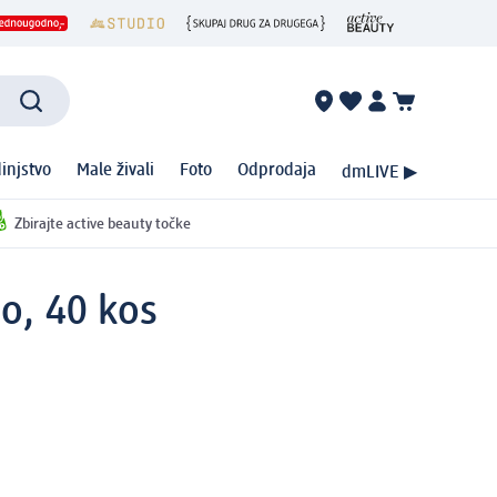
injstvo
Male živali
Foto
Odprodaja
dmLIVE ▶
Zbirajte active beauty točke
co, 40 kos