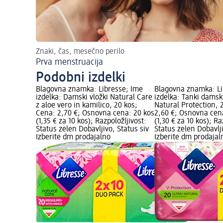
Znaki, čas, mesečno perilo
Prva menstruacija
Podobni izdelki
Blagovna znamka: Libresse; Ime
Blagovna znamka: Li
izdelka: Damski vložki Natural Care
izdelka: Tanki damski 
z aloe vero in kamilico, 20 kos;
Natural Protection, 
Cena: 2,70 €; Osnovna cena: 20 kos
2,60 €; Osnovna cen
(1,35 € za 10 kos); Razpoložljivost:
(1,30 € za 10 kos); Ra
Status zelen Dobavljivo, Status siv
Status zelen Dobavlji
Izberite dm prodajalno
Izberite dm prodajal