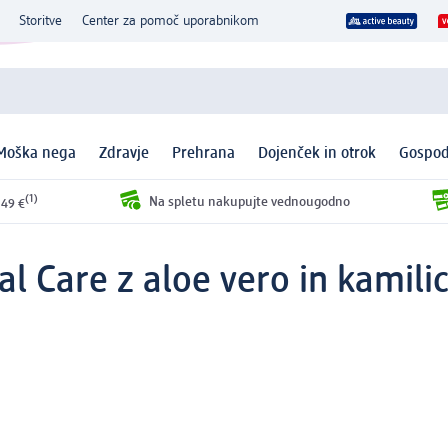
Storitve
Center za pomoč uporabnikom
Moška nega
Zdravje
Prehrana
Dojenček in otrok
Gospod
(1)
Na spletu nakupujte vednougodno
 49 €
l Care z aloe vero in kamili