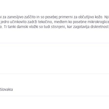
za zanesljivo zaščito in so posebej primerni za občutljivo kožo. Nji
o jedro učinkovito zadrži tekočino, medtem ko posebne mikrokroglic
Ti tanki damski vložki so tudi stisnjeni, kar zagotavlja diskretnost
Slovakia