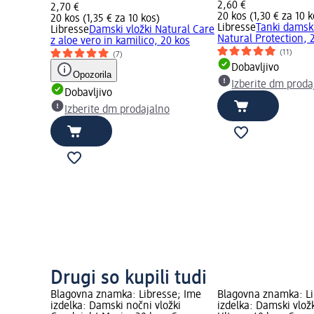
2,60 €
2,70 €
20 kos (1,30 € za 10 k
20 kos (1,35 € za 10 kos)
Libresse
Tanki damski 
Libresse
Damski vložki Natural Care
Natural Protection, 
z aloe vero in kamilico, 20 kos
(11)
(7)
Dobavljivo
Opozorila
Izberite dm proda
Dobavljivo
Izberite dm prodajalno
Drugi so kupili tudi
Blagovna znamka: Libresse; Ime
Blagovna znamka: Li
izdelka: Damski nočni vložki
izdelka: Damski vložk