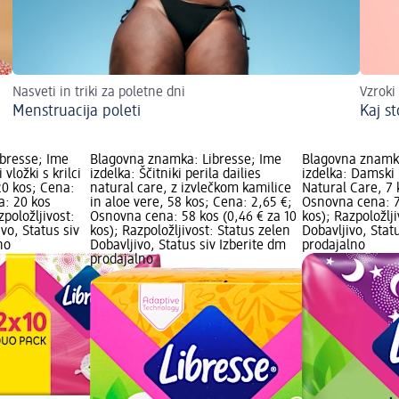
Nasveti in triki za poletne dni
Vzroki
Menstruacija poleti
Kaj st
bresse; Ime
Blagovna znamka: Libresse; Ime
Blagovna znamka
vložki s krilci
izdelka: Ščitniki perila dailies
izdelka: Damski 
20 kos; Cena:
natural care, z izvlečkom kamilice
Natural Care, 7 
a: 20 kos
in aloe vere, 58 kos; Cena: 2,65 €;
Osnovna cena: 7 
zpoložljivost:
Osnovna cena: 58 kos (0,46 € za 10
kos); Razpoložlj
vo, Status siv
kos); Razpoložljivost: Status zelen
Dobavljivo, Stat
no
Dobavljivo, Status siv Izberite dm
prodajalno
prodajalno