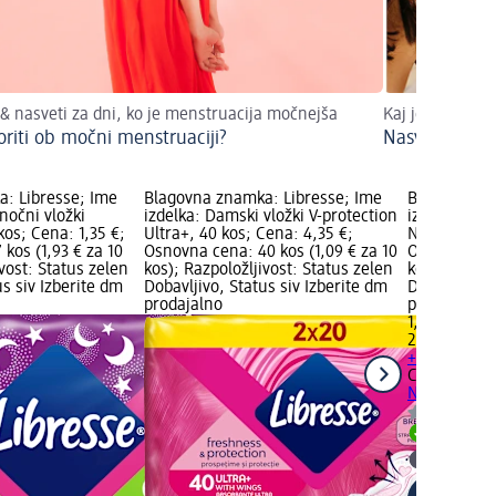
 & nasveti za dni, ko je menstruacija močnejša
Kaj je dobro ve
oriti ob močni menstruaciji?
Nasveti na t
: Libresse; Ime
Blagovna znamka: Libresse; Ime
Blagovna zn
nočni vložki
izdelka: Damski vložki V-protection
izdelka: Šči
kos; Cena: 1,35 €;
Ultra+, 40 kos; Cena: 4,35 €;
Normal Aloe
kos (1,93 € za 10
Osnovna cena: 40 kos (1,09 € za 10
Osnovna cen
ivost: Status zelen
kos); Razpoložljivost: Status zelen
kos); Razpol
us siv Izberite dm
Dobavljivo, Status siv Izberite dm
Dobavljivo, 
prodajalno
prodajalno
1,65 €
20 kos (0,83
+ 3 dodatnih
Carefree
Šči
Normal Aloe
Dobavlji
Izberite