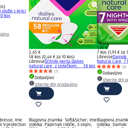
os)
vložki s krilci
20 kos
jalno
1,35 €
2,65 €
7 kos (1,93 € za 
58 kos (0,46 € za 10 kos)
Libresse
Damski 
Libresse
Ščitniki perila dailies
Natural Care, 7 
natural care, z izvlečkom..., 58 kos
(3)
(7)
Dobavljivo
Dobavljivo
Izberite dm p
Izberite dm prodajalno
bresse; Ime
Blagovna znamka: Soft&Sicher; Ime
Blagovna znamka
i V-protection
izdelka: Papirnati robčki, 3-slojni,
izdelka: Damski v