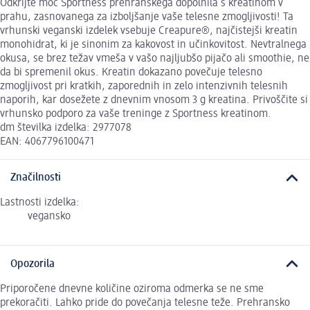
Odkrijte moč Sportness prehranskega dopolnila s kreatinom v
prahu, zasnovanega za izboljšanje vaše telesne zmogljivosti! Ta
vrhunski veganski izdelek vsebuje Creapure®, najčistejši kreatin
monohidrat, ki je sinonim za kakovost in učinkovitost. Nevtralnega
okusa, se brez težav vmeša v vašo najljubšo pijačo ali smoothie, ne
da bi spremenil okus. Kreatin dokazano povečuje telesno
zmogljivost pri kratkih, zaporednih in zelo intenzivnih telesnih
naporih, kar dosežete z dnevnim vnosom 3 g kreatina. Privoščite si
vrhunsko podporo za vaše treninge z Sportness kreatinom.
dm številka izdelka: 2977078
EAN: 4067796100471
Značilnosti
Lastnosti izdelka:
vegansko
Opozorila
Priporočene dnevne količine oziroma odmerka se ne sme
prekoračiti. Lahko pride do povečanja telesne teže. Prehransko