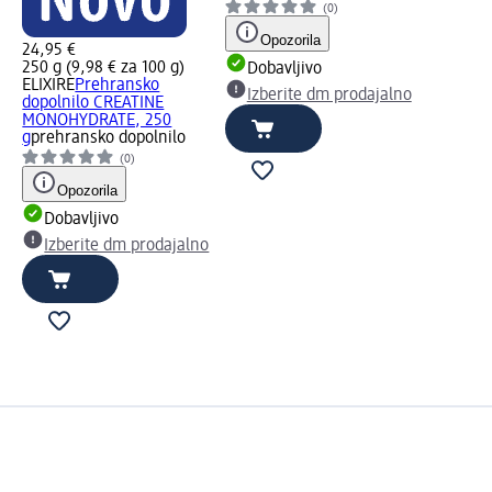
(0)
Opozorila
24,95 €
250 g (9,98 € za 100 g)
Dobavljivo
o
ELIXIRE
Prehransko
Izberite dm prodajalno
dopolnilo CREATINE
MONOHYDRATE, 250
g
prehransko dopolnilo
(0)
Opozorila
Dobavljivo
Izberite dm prodajalno