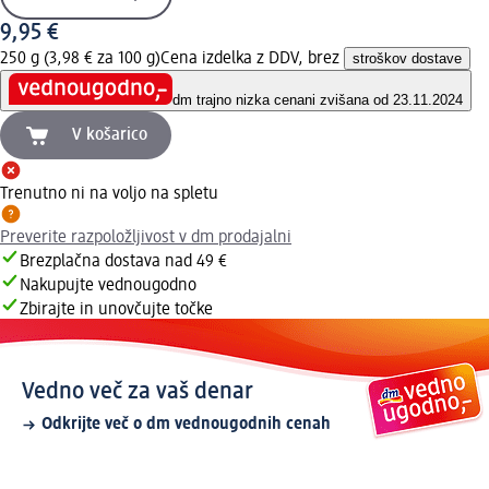
9,95 €
250 g (3,98 € za 100 g)
Cena izdelka z DDV, brez
stroškov dostave
dm trajno nizka cena
ni zvišana od 23.11.2024
V košarico
Trenutno ni na voljo na spletu
Preverite razpoložljivost v dm prodajalni
Brezplačna dostava nad 49 €
Nakupujte vednougodno
Zbirajte in unovčujte točke
Vedno več za vaš denar
Odkrijte več o dm vednougodnih cenah