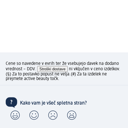
Cene so navedene v evrih ter že vsebujejo davek na dodano
vrednost – DDV.
Stroški dostave
ni vključen v ceno izdelkov.
(§) Za to postavko popust ne velja.
(#) Za ta izdelek ne
prejmete active beauty točk.
Kako vam je všeč spletna stran?