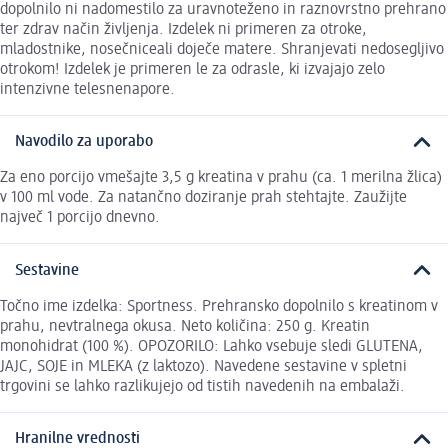
dopolnilo ni nadomestilo za uravnoteženo in raznovrstno prehrano
ter zdrav način življenja. Izdelek ni primeren za otroke,
mladostnike, nosečniceali doječe matere. Shranjevati nedosegljivo
otrokom! Izdelek je primeren le za odrasle, ki izvajajo zelo
intenzivne telesnenapore.
Navodilo za uporabo
Za eno porcijo vmešajte 3,5 g kreatina v prahu (ca. 1 merilna žlica)
v 100 ml vode. Za natančno doziranje prah stehtajte. Zaužijte
največ 1 porcijo dnevno.
Sestavine
Točno ime izdelka: Sportness. Prehransko dopolnilo s kreatinom v
prahu, nevtralnega okusa. Neto količina: 250 g. Kreatin
monohidrat (100 %). OPOZORILO: Lahko vsebuje sledi GLUTENA,
JAJC, SOJE in MLEKA (z laktozo). Navedene sestavine v spletni
trgovini se lahko razlikujejo od tistih navedenih na embalaži.
Hranilne vrednosti