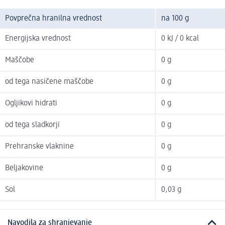
Povprečna hranilna vrednost
na 100 g
Energijska vrednost
0 kJ / 0 kcal
Maščobe
0 g
od tega nasičene maščobe
0 g
Ogljikovi hidrati
0 g
od tega sladkorji
0 g
Prehranske vlaknine
0 g
Beljakovine
0 g
Sol
0,03 g
Navodila za shranjevanje