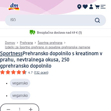
Išči
Brezplačna dostava nad 49 € (1)
Domov
Prehrana
Športna prehrana
Izdelki za športno prehrano in posebne prehranske namene
Sportness
Prehransko dopolnilo s kreatinom v
prahu, nevtralnega okusa, 250
g
prehransko dopolnilo
4.7
(
132 ocen
)
vegansko
vegansko