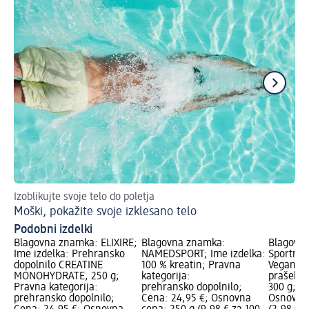
Izoblikujte svoje telo do poletja
Pr
Moški, pokažite svoje izklesano telo
Te
Podobni izdelki
Blagovna znamka: ELIXIRE;
Blagovna znamka:
Blagovn
a:
Ime izdelka: Prehransko
NAMEDSPORT; Ime izdelka:
Sportnes
dopolnilo CREATINE
100 % kreatin; Pravna
Veganski
MONOHYDRATE, 250 g;
kategorija:
prašek z
150
Pravna kategorija:
prehransko dopolnilo;
300 g; C
prehransko dopolnilo;
Cena: 24,95 €; Osnovna
Osnovna 