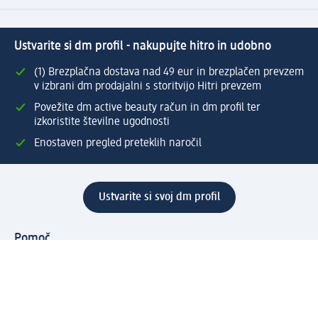
Ustvarite si dm profil - nakupujte hitro in udobno
(1) Brezplačna dostava nad 49 eur in brezplačen prevzem
v izbrani dm prodajalni s storitvijo Hitri prevzem
Povežite dm active beauty račun in dm profil ter
izkoristite številne ugodnosti
Enostaven pregled preteklih naročil
Ustvarite si svoj dm profil
Pomoč
Ugodnosti in storitve
Center za pomoč uporabnikom
Dostava
Vračila in menjave