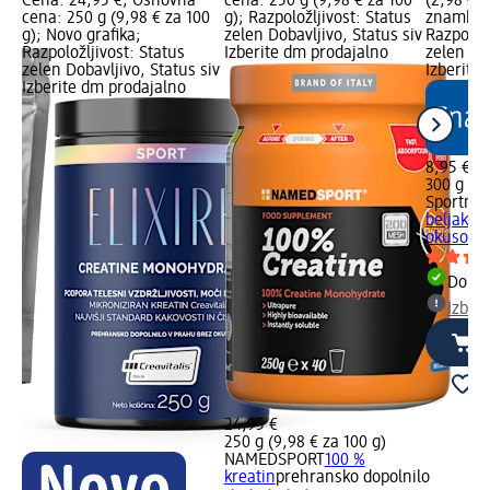
Cena: 24,95 €; Osnovna
cena: 250 g (9,98 € za 100
(2,98 € 
siv
cena: 250 g (9,98 € za 100
g); Razpoložljivost: Status
znamka g
g); Novo grafika;
zelen Dobavljivo, Status siv
Razpoložl
Razpoložljivost: Status
Izberite dm prodajalno
zelen Dob
zelen Dobavljivo, Status siv
Izberite
Izberite dm prodajalno
8,95 €
300 g (2,
Sportnes
beljakovi
okusom v
Dobav
Izber
24,95 €
o
250 g (9,98 € za 100 g)
NAMEDSPORT
100 %
kreatin
prehransko dopolnilo