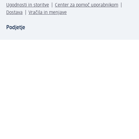
Ugodnosti in storitve
Center za pomoč uporabnikom
Dostava
Vračila in menjave
Podjetje
O nas
Družbena odgovornost
Zaposlitev
Mediji
dm svet
Vrste plačila