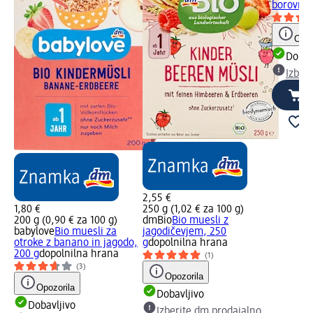
borovnic
Opoz
Dobav
Izber
2,55 €
1,80 €
250 g (1,02 € za 100 g)
200 g (0,90 € za 100 g)
dmBio
Bio muesli z
babylove
Bio muesli za
jagodičevjem, 250
otroke z banano in jagodo,
g
dopolnilna hrana
200 g
dopolnilna hrana
(1)
(3)
Opozorila
Opozorila
Dobavljivo
Dobavljivo
Izberite dm prodajalno