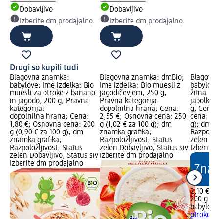
Dobavljivo
Dobavljivo
Izberite dm prodajalno
Izberite dm prodajalno
Drugi so kupili tudi
Blagovna znamka:
Blagovna znamka: dmBio;
Blagovn
babylove; Ime izdelka: Bio
Ime izdelka: Bio muesli z
babylove
muesli za otroke z banano
jagodičevjem, 250 g;
žitna kaš
in jagodo, 200 g; Pravna
Pravna kategorija:
jabolkom
kategorija:
dopolnilna hrana; Cena:
g; Cena:
dopolnilna hrana; Cena:
2,55 €; Osnovna cena: 250
cena: 200
1,80 €; Osnovna cena: 200
g (1,02 € za 100 g); dm
g); dm z
g (0,90 € za 100 g); dm
znamka grafika;
Razpoložl
znamka grafika;
Razpoložljivost: Status
zelen Dob
Razpoložljivost: Status
zelen Dobavljivo, Status siv
Izberite
zelen Dobavljivo, Status siv
Izberite dm prodajalno
Izberite dm prodajalno
2,10 €
200 g (1,
babylove
otroke z