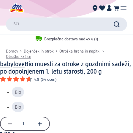
Išči
Brezplačna dostava nad 49 € (1)
Domov
Dojenček in otrok
Otroška hrana in napitki
Otroške kašice
babylove
Bio muesli za otroke z gozdnimi sadeži,
po dopolnjenem 1. letu starosti, 200 g
4.8
(
54 ocen
)
Bio
Bio