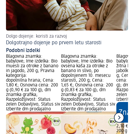
Dolgo dojenje: koristi za razvoj
Vse
Dolgotrajno dojenje po prvem letu starosti
Pr
Podobni izdelki
Blagovna znamka:
Blagovna znamka:
Blagovn
babylove; Ime izdelka: Bio
babylove; Ime izdelka: Bio
babylove
muesli za otroke z banano
ovsena kaša za otroke z
žitna kaš
in jagodo, 200 g; Pravna
banano in slivo, po
jabolkom
kategorija:
dopolnjenem 10. mesecu
g; Cena:
dopolnilna hrana; Cena:
starosti, 200 g; Cena:
cena: 200
1,80 €; Osnovna cena: 200
1,65 €; Osnovna cena: 200
g); dm z
g (0,90 € za 100 g); dm
g (0,83 € za 100 g); dm
Razpoložl
znamka grafika;
znamka grafika;
zelen Dob
Razpoložljivost: Status
Razpoložljivost: Status
Izberite
zelen Dobavljivo, Status siv
zelen Dobavljivo, Status siv
Izberite dm prodajalno
Izberite dm prodajalno
2,10 €
200 g (1,