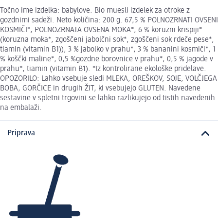
Točno ime izdelka: babylove. Bio muesli izdelek za otroke z
gozdnimi sadeži. Neto količina: 200 g. 67,5 % POLNOZRNATI OVSENI
KOSMIČI*, POLNOZRNATA OVSENA MOKA*, 6 % koruzni krispiji*
(koruzna moka*, zgoščeni jabolčni sok*, zgoščeni sok rdeče pese*,
tiamin (vitamin B1)), 3 % jabolko v prahu*, 3 % bananini kosmiči*, 1
% koščki maline*, 0,5 %gozdne borovnice v prahu*, 0,5 % jagode v
prahu*, tiamin (vitamin B1). *Iz kontrolirane ekološke pridelave.
OPOZORILO: Lahko vsebuje sledi MLEKA, OREŠKOV, SOJE, VOLČJEGA
BOBA, GORČICE in drugih ŽIT, ki vsebujejo GLUTEN. Navedene
sestavine v spletni trgovini se lahko razlikujejo od tistih navedenih
na embalaži.
Priprava