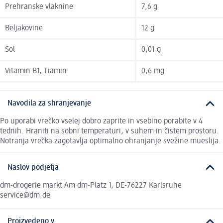
Prehranske vlaknine
7,6 g
Beljakovine
12 g
Sol
0,01 g
Vitamin B1, Tiamin
0,6 mg
Navodila za shranjevanje
Po uporabi vrečko vselej dobro zaprite in vsebino porabite v 4
tednih. Hraniti na sobni temperaturi, v suhem in čistem prostoru.
Notranja vrečka zagotavlja optimalno ohranjanje svežine mueslija.
Naslov podjetja
dm-drogerie markt Am dm-Platz 1, DE-76227 Karlsruhe
service@dm.de
Proizvedeno v