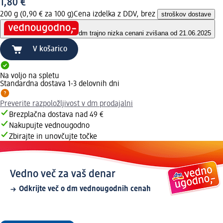
1,80 €
200 g (0,90 € za 100 g)
Cena izdelka z DDV, brez
stroškov dostave
dm trajno nizka cena
ni zvišana od 21.06.2025
V košarico
Na voljo na spletu
Standardna dostava 1-3 delovnih dni
Preverite razpoložljivost v dm prodajalni
Brezplačna dostava nad 49 €
Nakupujte vednougodno
Zbirajte in unovčujte točke
Vedno več za vaš denar
Odkrijte več o dm vednougodnih cenah