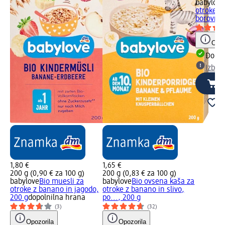
babylove
otroke z
borovnic
Opoz
Dobav
Izber
1,80 €
1,65 €
200 g (0,90 € za 100 g)
200 g (0,83 € za 100 g)
babylove
Bio muesli za
babylove
Bio ovsena kaša za
otroke z banano in jagodo,
otroke z banano in slivo,
200 g
dopolnilna hrana
po..., 200 g
(3)
(32)
Opozorila
Opozorila