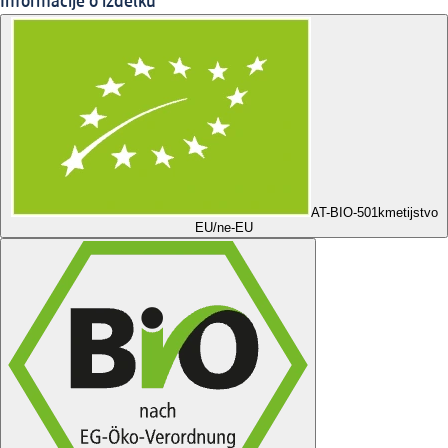
Informacije o izdelku
AT-BIO-501
kmetijstvo
EU/ne-EU