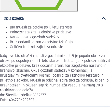
Opis izdelka
Bio muesli za otroke po 1. letu starosti
Polnozrnata žita iz ekološke pridelave
Naravni okus gozdnih sadežev
Brez dodanih arom za pristno izkušnjo
Odličen tudi kot zajtrk za odrasle
babylove bio otroški muesli z gozdnimi sadeži je popoln obrok za
otroke po dopolnjenem 1. letu starosti. Izdelan je iz polnozrnatih žit
ekološke pridelave, brez dodanih arom, kar zagotavlja naravno in
hranljivo izkušnjo. Okus gozdnih sadežev v kombinaciji s
hrustljavimi cvetličnimi kosmiči poskrbi za raznoliko teksturo in
prijetno sladkobo. Muesli je odlična izbira tudi za odrasle, ki cenijo
uravnotežen in okusen zajtrk. *Embalaža vsebuje najmanj 70 %
recikliranega deleža.
dm številka izdelka: 3082377
EAN: 4067796202502