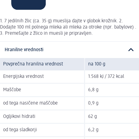
1. 7 jedilnih žlic (ca. 35 g) mueslija dajte v globok krožnik. 2.
Dodajte 100 ml polnega mleka ali mleka za otroke (npr. babylove) .
3. Premešajte z žlico in muesli je pripravljen.
Hranilne vrednosti
Povprečna hranilna vrednost
na 100 g
Energijska vrednost
1.568 kJ / 372 kcal
Maščobe
6,8 g
od tega nasičene maščobe
0,9 g
Ogljikovi hidrati
62 g
od tega sladkorji
6,2 g