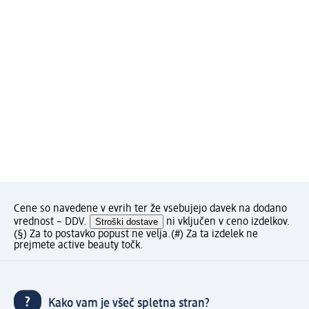
Cene so navedene v evrih ter že vsebujejo davek na dodano
vrednost – DDV.
Stroški dostave
ni vključen v ceno izdelkov.
(§) Za to postavko popust ne velja.
(#) Za ta izdelek ne
prejmete active beauty točk.
Kako vam je všeč spletna stran?