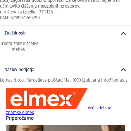
ročaj zagotavlja udobno uporabo. Za celovito ustno higieno in
učinkovito čiščenje medzobnih prostorov.
dm številka izdelka: 3111128
EAN: 8718951760790
Značilnosti
Trdota zobne ščetke:
mehka
Naslov podjetja
Lomas d.o.o. Kardeljeva ploščad 11a, 1000 Ljubljana info@lomas.si
Več izdelkov
znamke elmex
Priporočamo