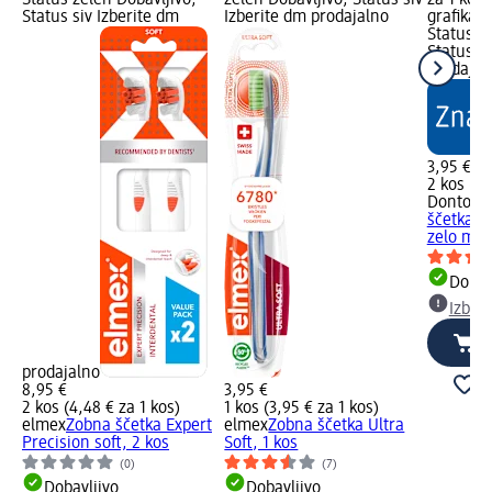
Status zelen Dobavljivo,
zelen Dobavljivo, Status siv
za 1 kos
Status siv Izberite dm
Izberite dm prodajalno
grafika; 
Status z
Status si
prodajal
3,95 €
2 kos (1,
Dontode
ščetka P
zelo meh
Dobav
Izber
prodajalno
8,95 €
3,95 €
2 kos (4,48 € za 1 kos)
1 kos (3,95 € za 1 kos)
elmex
Zobna ščetka Expert
elmex
Zobna ščetka Ultra
Precision soft, 2 kos
Soft, 1 kos
(0)
(7)
Dobavljivo
Dobavljivo