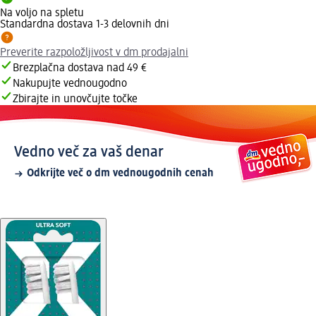
Na voljo na spletu
Standardna dostava 1-3 delovnih dni
Preverite razpoložljivost v dm prodajalni
Brezplačna dostava nad 49 €
Nakupujte vednougodno
Zbirajte in unovčujte točke
Vedno več za vaš denar
Odkrijte več o dm vednougodnih cenah