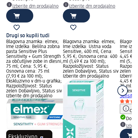
Izberite dm prodajalno
Izberite dm prodajalno
Drugi so kupili tudi
Blagovna znamka: elmex;
Blagovna znamka: elmex;
Blagovn
Ime izdelka: Belilna zobna
Ime izdelka: Ustna voda
Ime izde
pasta Sensitive Plus
Sensitive, 400 ml; Cena:
Sensitiv
Sensitivity + Gum Strength
5,95 €; Osnovna cena: 400
4,45 €; 
za občutljive zobe in dlesni,
ml (1,49 € za 100 ml);
ml (5,93 
75 ml; Cena: 5,95 €;
Razpoložljivost: Status
Razpoložl
Osnovna cena: 75 ml
zelen Dobavljivo, Status siv
zelen Dob
(7,93 € za 100 ml);
Izberite dm prodajalno
Izberite
Ekskluzivno v dm-u grafika;
4,45 €
Razpoložljivost: Status
75 ml (5,
zelen Dobavljivo, Status siv
elmex
Zo
Izberite dm prodajalno
Sensitiv
Opoz
Dobav
Izber