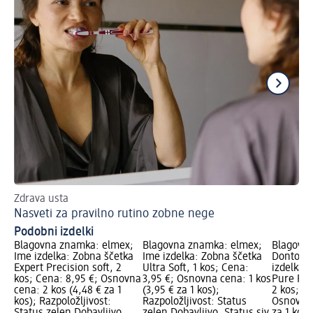
Zdrava usta
Ka
Nasveti za pravilno rutino zobne nege
Pr
Podobni izdelki
Blagovna znamka: elmex;
Blagovna znamka: elmex;
Blagovn
Ime izdelka: Zobna ščetka
Ime izdelka: Zobna ščetka
Dontode
Expert Precision soft, 2
Ultra Soft, 1 kos; Cena:
izdelka:
kos; Cena: 8,95 €; Osnovna
3,95 €; Osnovna cena: 1 kos
Pure Pre
cena: 2 kos (4,48 € za 1
(3,95 € za 1 kos);
2 kos; Ce
kos); Razpoložljivost:
Razpoložljivost: Status
Osnovna 