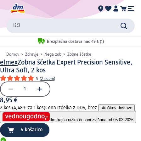
Išči
Brezplačna dostava nad 49 € (1)
Domov
Zdravje
Nega zob
Zobne ščetke
elmex
Zobna ščetka Expert Precision Sensitive,
Ultra Soft, 2 kos
5
(
2 oceni
)
8,95 €
2 kos (4,48 € za 1 kos)
Cena izdelka z DDV, brez
stroškov dostave
dm trajno nizka cena
ni zvišana od 05.03.2026
V košarico