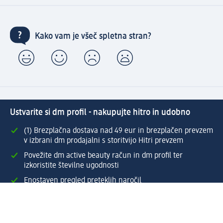
Kako vam je všeč spletna stran?
Ustvarite si dm profil - nakupujte hitro in udobno
(1) Brezplačna dostava nad 49 eur in brezplačen prevzem
v izbrani dm prodajalni s storitvijo Hitri prevzem
Povežite dm active beauty račun in dm profil ter
izkoristite številne ugodnosti
Enostaven pregled preteklih naročil
Ustvarite si svoj dm profil