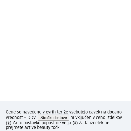
Cene so navedene v evrih ter že vsebujejo davek na dodano
vrednost – DDV.
Stroški dostave
ni vključen v ceno izdelkov.
(§) Za to postavko popust ne velja.
(#) Za ta izdelek ne
prejmete active beauty točk.