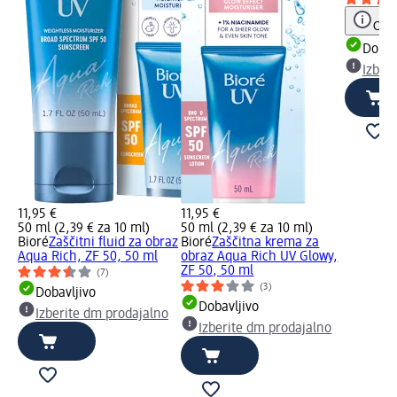
Opoz
Dobav
Izber
11,95 €
11,95 €
50 ml (2,39 € za 10 ml)
50 ml (2,39 € za 10 ml)
Bioré
Zaščitni fluid za obraz
Bioré
Zaščitna krema za
Aqua Rich, ZF 50, 50 ml
obraz Aqua Rich UV Glowy,
ZF 50, 50 ml
(7)
(3)
Dobavljivo
Dobavljivo
Izberite dm prodajalno
Izberite dm prodajalno