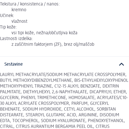
Tekstura / konsistenca / nanos:
kremno
Učinek:
vlažnost
Tip kože:
vsi tipi kože, nežna/občutljiva koža
Lastnosti izdelka:
z zaščitnim faktorjem (ZF), brez olj/maščob
Sestavine
LAURYL METHACRYLATE/SODIUM METHACRYLATE CROSSPOLYMER,
BUTYL METHOXYDIBENZOYLMETHANE, BIS-ETHYLHEXYLOXYPHENOL
METHOXYPHENYL TRIAZINE, C12-15 ALKYL BENZOATE, DEXTRIN
PALMITATE, DIETHYLHEXYL 2,6-NAPHTHALATE, DICAPRYLYL ETHER,
GLYCERIN, PHENYL TRIMETHICONE, HOMOSALATE, ACRYLATES/C10-
30 ALKYL ACRYLATE CROSSPOLYMER, PARFUM, GLYCERYL
BEHENATE, SODIUM HYDROXIDE, CETYL ALCOHOL, SORBITAN
DISTEARATE, STEAROYL GLUTAMIC ACID, ARGININE, DISODIUM
EDTA, TOCOPHEROL, SODIUM HYALURONATE, PHENOXYETHANOL,
CITRAL, CITRUS AURANTIUM BERGAMIA PEEL OIL, CITRUS