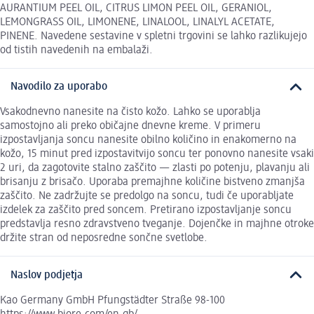
AURANTIUM PEEL OIL, CITRUS LIMON PEEL OIL, GERANIOL,
LEMONGRASS OIL, LIMONENE, LINALOOL, LINALYL ACETATE,
PINENE. Navedene sestavine v spletni trgovini se lahko razlikujejo
od tistih navedenih na embalaži.
Navodilo za uporabo
Vsakodnevno nanesite na čisto kožo. Lahko se uporablja
samostojno ali preko običajne dnevne kreme. V primeru
izpostavljanja soncu nanesite obilno količino in enakomerno na
kožo, 15 minut pred izpostavitvijo soncu ter ponovno nanesite vsaki
2 uri, da zagotovite stalno zaščito — zlasti po potenju, plavanju ali
brisanju z brisačo. Uporaba premajhne količine bistveno zmanjša
zaščito. Ne zadržujte se predolgo na soncu, tudi če uporabljate
izdelek za zaščito pred soncem. Pretirano izpostavljanje soncu
predstavlja resno zdravstveno tveganje. Dojenčke in majhne otroke
držite stran od neposredne sončne svetlobe.
Naslov podjetja
Kao Germany GmbH Pfungstädter Straße 98-100