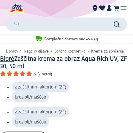
Išči
Brezplačna dostava nad 49 € (1)
Domov
Nega in dišave
Sončna kozmetika
Kreme za sončenje
Bioré
Zaščitna krema za obraz Aqua Rich UV, ZF
30, 50 ml
5
(
2 oceni
)
z zaščitnim faktorjem (ZF)
brez olj/maščob
z zaščitnim faktorjem (ZF)
brez olj/maščob