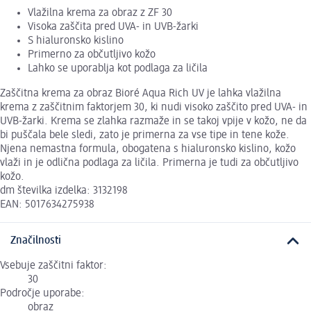
Vlažilna krema za obraz z ZF 30
Visoka zaščita pred UVA- in UVB-žarki
S hialuronsko kislino
Primerno za občutljivo kožo
Lahko se uporablja kot podlaga za ličila
Zaščitna krema za obraz Bioré Aqua Rich UV je lahka vlažilna
krema z zaščitnim faktorjem 30, ki nudi visoko zaščito pred UVA- in
UVB-žarki. Krema se zlahka razmaže in se takoj vpije v kožo, ne da
bi puščala bele sledi, zato je primerna za vse tipe in tene kože.
Njena nemastna formula, obogatena s hialuronsko kislino, kožo
vlaži in je odlična podlaga za ličila. Primerna je tudi za občutljivo
kožo.
dm številka izdelka: 3132198
EAN: 5017634275938
Značilnosti
Vsebuje zaščitni faktor:
30
Področje uporabe:
obraz