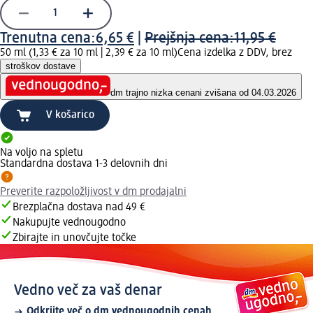
Trenutna cena:
6,65 €
|
Prejšnja cena:
11,95 €
50 ml (1,33 € za 10 ml |
2,39 € za 10 ml
)
Cena izdelka z DDV, brez
stroškov dostave
dm trajno nizka cena
ni zvišana od 04.03.2026
V košarico
Na voljo na spletu
Standardna dostava 1-3 delovnih dni
Preverite razpoložljivost v dm prodajalni
Brezplačna dostava nad 49 €
Nakupujte vednougodno
Zbirajte in unovčujte točke
Vedno več za vaš denar
Odkrijte več o dm vednougodnih cenah