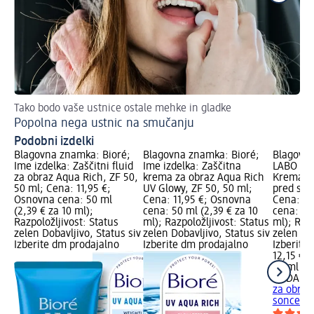
Tako bodo vaše ustnice ostale mehke in gladke
Dn
Popolna nega ustnic na smučanju
Za
Podobni izdelki
Blagovna znamka: Bioré;
Blagovna znamka: Bioré;
Blagovn
Ime izdelka: Zaščitni fluid
Ime izdelka: Zaščitna
LABO TOK
za obraz Aqua Rich, ZF 50,
krema za obraz Aqua Rich
Krema za
50 ml; Cena: 11,95 €;
UV Glowy, ZF 50, 50 ml;
pred son
Osnovna cena: 50 ml
Cena: 11,95 €; Osnovna
Cena: 12
(2,39 € za 10 ml);
cena: 50 ml (2,39 € za 10
cena: 50 
Razpoložljivost: Status
ml); Razpoložljivost: Status
ml); Razp
zelen Dobavljivo, Status siv
zelen Dobavljivo, Status siv
zelen Dob
Izberite dm prodajalno
Izberite dm prodajalno
Izberite
12,15 €
50 ml (2,
HADA LA
za obraz
soncem, 