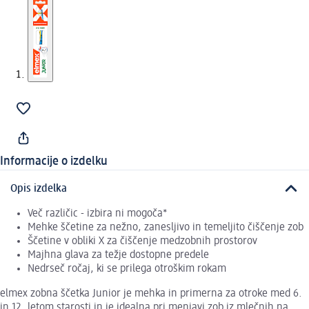
Informacije o izdelku
Opis izdelka
Več različic - izbira ni mogoča*
Mehke ščetine za nežno, zanesljivo in temeljito čiščenje zob
Ščetine v obliki X za čiščenje medzobnih prostorov
Majhna glava za težje dostopne predele
Nedrseč ročaj, ki se prilega otroškim rokam
elmex zobna ščetka Junior je mehka in primerna za otroke med 6.
in 12. letom starosti in je idealna pri menjavi zob iz mlečnih na