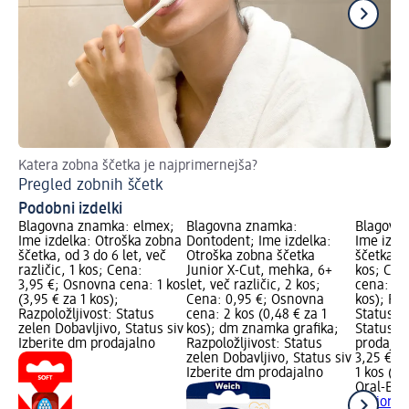
Katera zobna ščetka je najprimernejša?
Pr
Pregled zobnih ščetk
El
Podobni izdelki
Blagovna znamka: elmex;
Blagovna znamka:
Blagovna
Ime izdelka: Otroška zobna
Dontodent; Ime izdelka:
Ime izde
ščetka, od 3 do 6 let, več
Otroška zobna ščetka
ščetka Ju
različic, 1 kos; Cena:
Junior X-Cut, mehka, 6+
kos; Cen
3,95 €; Osnovna cena: 1 kos
let, več različic, 2 kos;
cena: 1 k
(3,95 € za 1 kos);
Cena: 0,95 €; Osnovna
kos); Raz
Razpoložljivost: Status
cena: 2 kos (0,48 € za 1
Status z
zelen Dobavljivo, Status siv
kos); dm znamka grafika;
Status si
Izberite dm prodajalno
Razpoložljivost: Status
prodajal
zelen Dobavljivo, Status siv
3,25 €
Izberite dm prodajalno
1 kos (3,
Oral-B
Ot
Junior, 6