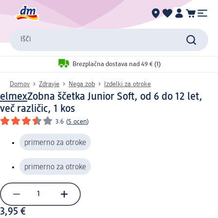
Išči
Brezplačna dostava nad 49 € (1)
Domov
Zdravje
Nega zob
Izdelki za otroke
elmex
Zobna ščetka Junior Soft, od 6 do 12 let,
več različic, 1 kos
3.6
(
5 ocen
)
primerno za otroke
primerno za otroke
3,95 €