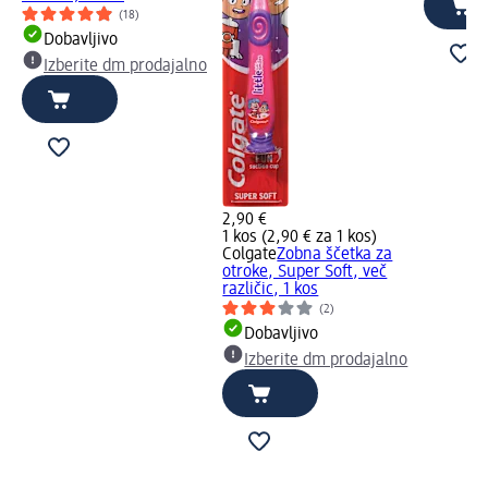
(18)
Dobavljivo
Izberite dm prodajalno
2,90 €
1 kos (2,90 € za 1 kos)
Colgate
Zobna ščetka za
otroke, Super Soft, več
različic, 1 kos
(2)
Dobavljivo
Izberite dm prodajalno