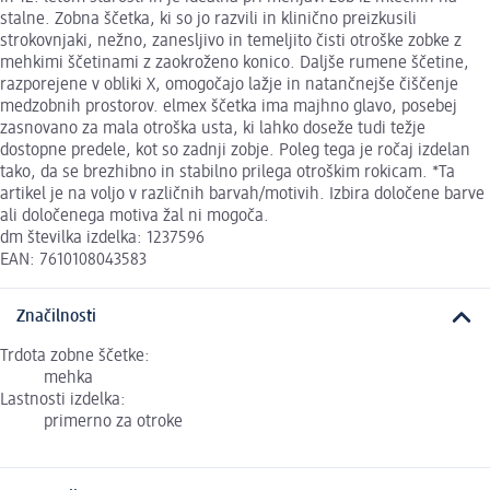
stalne. Zobna ščetka, ki so jo razvili in klinično preizkusili
strokovnjaki, nežno, zanesljivo in temeljito čisti otroške zobke z
mehkimi ščetinami z zaokroženo konico. Daljše rumene ščetine,
razporejene v obliki X, omogočajo lažje in natančnejše čiščenje
medzobnih prostorov. elmex ščetka ima majhno glavo, posebej
zasnovano za mala otroška usta, ki lahko doseže tudi težje
dostopne predele, kot so zadnji zobje. Poleg tega je ročaj izdelan
tako, da se brezhibno in stabilno prilega otroškim rokicam. *Ta
artikel je na voljo v različnih barvah/motivih. Izbira določene barve
ali določenega motiva žal ni mogoča.
dm številka izdelka: 1237596
EAN: 7610108043583
Značilnosti
Trdota zobne ščetke:
mehka
Lastnosti izdelka:
primerno za otroke