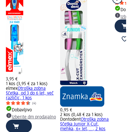
Dobav
Izber
3,95 €
1 kos (3,95 € za 1 kos)
elmex
Otroška zobna
ščetka, od 3 do 6 let, več
različic, 1 kos
(4)
Dobavljivo
0,95 €
2 kos (0,48 € za 1 kos)
Izberite dm prodajalno
Dontodent
Otroška zobna
ščetka Junior X-Cut,
mehka, 6+ let,..., 2 kos