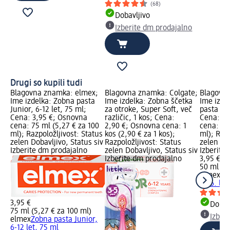
(68)
Dobavljivo
Izberite dm prodajalno
Drugi so kupili tudi
Blagovna znamka: elmex;
Blagovna znamka: Colgate;
Blagovn
Ime izdelka: Zobna pasta
Ime izdelka: Zobna ščetka
Ime izde
Junior, 6-12 let, 75 ml;
za otroke, Super Soft, več
pasta do 
Cena: 3,95 €; Osnovna
različic, 1 kos; Cena:
Cena: 3,
cena: 75 ml (5,27 € za 100
2,90 €; Osnovna cena: 1
cena: 50
ml); Razpoložljivost: Status
kos (2,90 € za 1 kos);
ml); Razp
zelen Dobavljivo, Status siv
Razpoložljivost: Status
zelen Dob
Izberite dm prodajalno
zelen Dobavljivo, Status siv
Izberite
Izberite dm prodajalno
3,95 €
50 ml (7,
elmex
Ot
do 6. let
3,95 €
Dobav
75 ml (5,27 € za 100 ml)
Izber
elmex
Zobna pasta Junior,
6-12 let, 75 ml