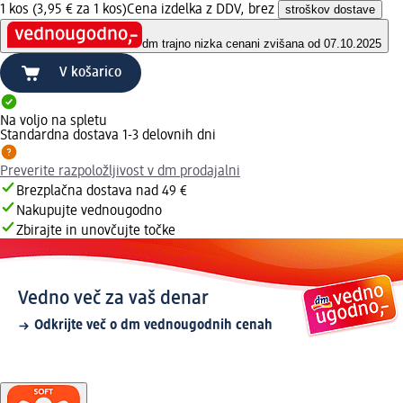
1 kos (3,95 € za 1 kos)
Cena izdelka z DDV, brez
stroškov dostave
dm trajno nizka cena
ni zvišana od 07.10.2025
V košarico
Na voljo na spletu
Standardna dostava 1-3 delovnih dni
Preverite razpoložljivost v dm prodajalni
Brezplačna dostava nad 49 €
Nakupujte vednougodno
Zbirajte in unovčujte točke
Vedno več za vaš denar
Odkrijte več o dm vednougodnih cenah