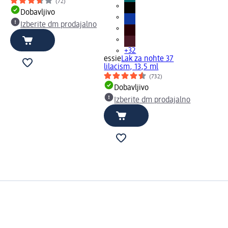
(72)
Dobavljivo
Izberite dm prodajalno
+32
essie
Lak za nohte 37
lilacism, 13,5 ml
(732)
Dobavljivo
Izberite dm prodajalno