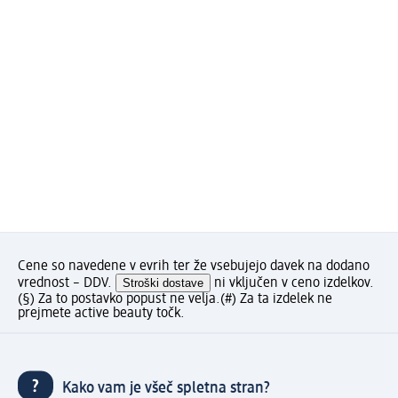
Cene so navedene v evrih ter že vsebujejo davek na dodano
vrednost – DDV.
Stroški dostave
ni vključen v ceno izdelkov.
(§) Za to postavko popust ne velja.
(#) Za ta izdelek ne
prejmete active beauty točk.
Kako vam je všeč spletna stran?