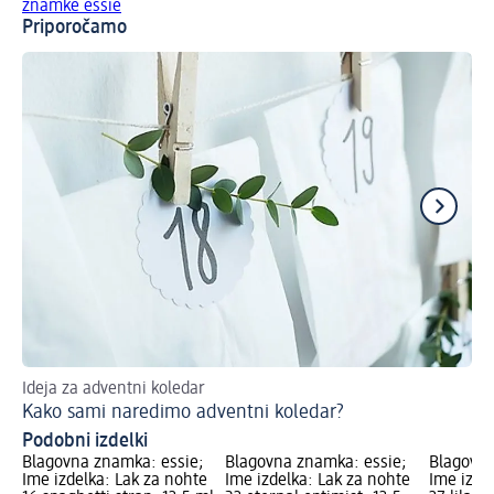
znamke essie
Priporočamo
Ideja za adventni koledar
El
Kako sami naredimo adventni koledar?
Čr
Podobni izdelki
Blagovna znamka: essie;
Blagovna znamka: essie;
Blagovna
Ime izdelka: Lak za nohte
Ime izdelka: Lak za nohte
Ime izde