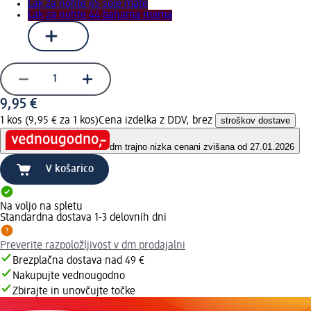
Lak za nohte 45 sole mate
Lak za nohte 44 bahama mama
9,95 €
1 kos (9,95 € za 1 kos)
Cena izdelka z DDV, brez
stroškov dostave
dm trajno nizka cena
ni zvišana od 27.01.2026
V košarico
Na voljo na spletu
Standardna dostava 1-3 delovnih dni
Preverite razpoložljivost v dm prodajalni
Brezplačna dostava nad 49 €
Nakupujte vednougodno
Zbirajte in unovčujte točke