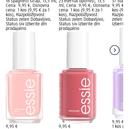
16 spaghetti strap, 13,5 ml;
23 eternal optimist, 13,5
37 lilaci
Cena: 9,95 €; Osnovna
ml; Cena: 9,95 €; Osnovna
9,95 €; 
cena: 1 kos (9,95 € za 1
cena: 1 kos (9,95 € za 1
kos (9,95
kos); Razpoložljivost:
kos); Razpoložljivost:
Razpoložl
Status zelen Dobavljivo,
Status zelen Dobavljivo,
zelen Dob
Status siv Izberite dm
Status siv Izberite dm
Izberite
prodajalno
prodajalno
9,95 €
9,95 €
9,95 €
1 kos (9,