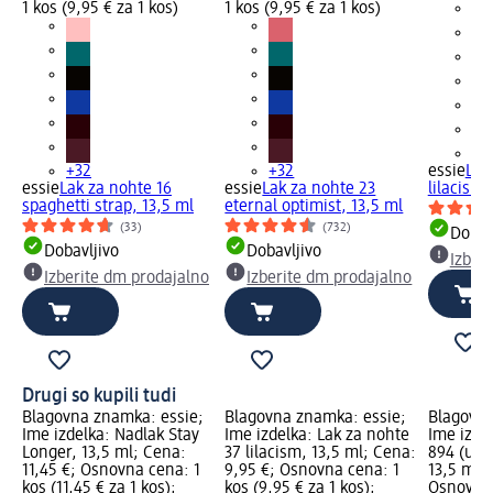
1 kos (9,95 € za 1 kos)
1 kos (9,95 € za 1 kos)
+3
+32
+32
essie
Lak
essie
Lak za nohte 16
essie
Lak za nohte 23
lilacism,
spaghetti strap, 13,5 ml
eternal optimist, 13,5 ml
(33)
(732)
Dobav
Dobavljivo
Dobavljivo
Izber
Izberite dm prodajalno
Izberite dm prodajalno
Drugi so kupili tudi
Blagovna znamka: essie;
Blagovna znamka: essie;
Blagovna
Ime izdelka: Nadlak Stay
Ime izdelka: Lak za nohte
Ime izde
Longer, 13,5 ml; Cena:
37 lilacism, 13,5 ml; Cena:
894 (un)
11,45 €; Osnovna cena: 1
9,95 €; Osnovna cena: 1
13,5 ml;
kos (11,45 € za 1 kos);
kos (9,95 € za 1 kos);
Osnovna 