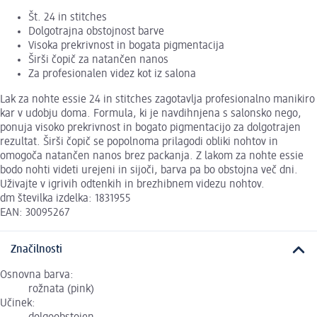
Št. 24 in stitches
Dolgotrajna obstojnost barve
Visoka prekrivnost in bogata pigmentacija
Širši čopič za natančen nanos
Za profesionalen videz kot iz salona
Lak za nohte essie 24 in stitches zagotavlja profesionalno manikiro
kar v udobju doma. Formula, ki je navdihnjena s salonsko nego,
ponuja visoko prekrivnost in bogato pigmentacijo za dolgotrajen
rezultat. Širši čopič se popolnoma prilagodi obliki nohtov in
omogoča natančen nanos brez packanja. Z lakom za nohte essie
bodo nohti videti urejeni in sijoči, barva pa bo obstojna več dni.
Uživajte v igrivih odtenkih in brezhibnem videzu nohtov.
dm številka izdelka: 1831955
EAN: 30095267
Značilnosti
Osnovna barva:
rožnata (pink)
Učinek: