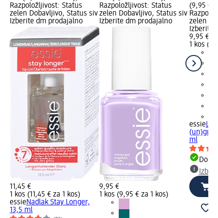
Razpoložljivost: Status
Razpoložljivost: Status
(9,95 € z
zelen Dobavljivo, Status siv
zelen Dobavljivo, Status siv
Razpoložl
Izberite dm prodajalno
Izberite dm prodajalno
zelen Dob
Izberite
9,95 €
1 kos (9,
+3
essie
Lak
(un)guilt
ml
Dobav
Izber
11,45 €
9,95 €
1 kos (11,45 € za 1 kos)
1 kos (9,95 € za 1 kos)
essie
Nadlak Stay Longer,
13,5 ml