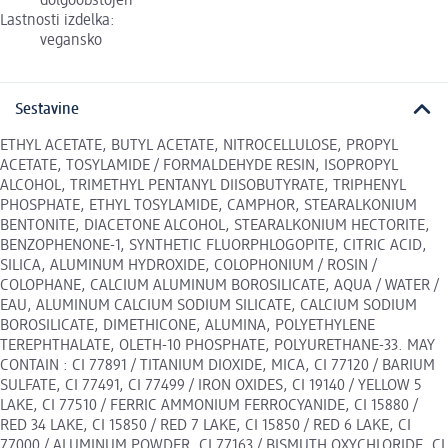
dolgoobstojen
Lastnosti izdelka:
vegansko
Sestavine
ETHYL ACETATE, BUTYL ACETATE, NITROCELLULOSE, PROPYL
ACETATE, TOSYLAMIDE / FORMALDEHYDE RESIN, ISOPROPYL
ALCOHOL, TRIMETHYL PENTANYL DIISOBUTYRATE, TRIPHENYL
PHOSPHATE, ETHYL TOSYLAMIDE, CAMPHOR, STEARALKONIUM
BENTONITE, DIACETONE ALCOHOL, STEARALKONIUM HECTORITE,
BENZOPHENONE-1, SYNTHETIC FLUORPHLOGOPITE, CITRIC ACID,
SILICA, ALUMINUM HYDROXIDE, COLOPHONIUM / ROSIN /
COLOPHANE, CALCIUM ALUMINUM BOROSILICATE, AQUA / WATER /
EAU, ALUMINUM CALCIUM SODIUM SILICATE, CALCIUM SODIUM
BOROSILICATE, DIMETHICONE, ALUMINA, POLYETHYLENE
TEREPHTHALATE, OLETH-10 PHOSPHATE, POLYURETHANE-33. MAY
CONTAIN : CI 77891 / TITANIUM DIOXIDE, MICA, CI 77120 / BARIUM
SULFATE, CI 77491, CI 77499 / IRON OXIDES, CI 19140 / YELLOW 5
LAKE, CI 77510 / FERRIC AMMONIUM FERROCYANIDE, CI 15880 /
RED 34 LAKE, CI 15850 / RED 7 LAKE, CI 15850 / RED 6 LAKE, CI
77000 / ALUMINUM POWDER, CI 77163 / BISMUTH OXYCHLORIDE, CI