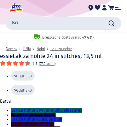
Išči
Brezplačna dostava nad 49 € (1)
Domov
Ličila
Nohti
Laki za nohte
essie
Lak za nohte 24 in stitches, 13,5 ml
4.5
(
732 ocen
)
vegansko
vegansko
Barva
Lak za nohte 894 (un)guilty pleasures
Lak za nohte 88 licorice
Lak za nohte 92 aruba blue
Lak za nohte 49 wicked