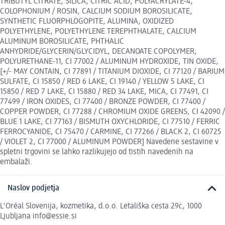
TRIBUTYL CITRATE, SILICA, CITRIC ACID, POLYACRYLATE-4,
COLOPHONIUM / ROSIN, CALCIUM SODIUM BOROSILICATE,
SYNTHETIC FLUORPHLOGOPITE, ALUMINA, OXIDIZED
POLYETHYLENE, POLYETHYLENE TEREPHTHALATE, CALCIUM
ALUMINUM BOROSILICATE, PHTHALIC
ANHYDRIDE/GLYCERIN/GLYCIDYL, DECANOATE COPOLYMER,
POLYURETHANE-11, CI 77002 / ALUMINUM HYDROXIDE, TIN OXIDE,
[+/- MAY CONTAIN, CI 77891 / TITANIUM DIOXIDE, CI 77120 / BARIUM
SULFATE, CI 15850 / RED 6 LAKE, CI 19140 / YELLOW 5 LAKE, CI
15850 / RED 7 LAKE, CI 15880 / RED 34 LAKE, MICA, CI 77491, CI
77499 / IRON OXIDES, CI 77400 / BRONZE POWDER, CI 77400 /
COPPER POWDER, CI 77288 / CHROMIUM OXIDE GREENS, CI 42090 /
BLUE 1 LAKE, CI 77163 / BISMUTH OXYCHLORIDE, CI 77510 / FERRIC
FERROCYANIDE, CI 75470 / CARMINE, CI 77266 / BLACK 2, CI 60725
/ VIOLET 2, CI 77000 / ALUMINUM POWDER] Navedene sestavine v
spletni trgovini se lahko razlikujejo od tistih navedenih na
embalaži.
Naslov podjetja
L'Oréal Slovenija, kozmetika, d.o.o. Letališka cesta 29c, 1000
Ljubljana info@essie.si