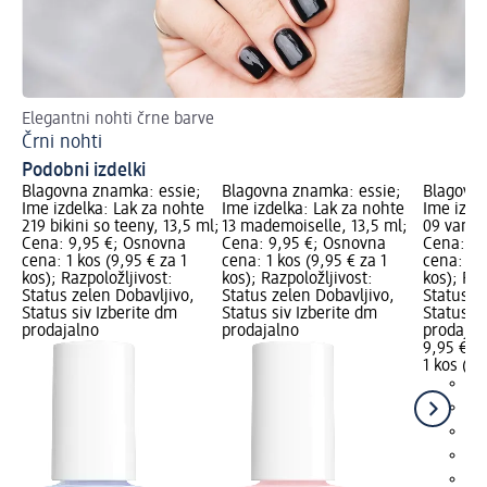
Elegantni nohti črne barve
4 
Črni nohti
La
Podobni izdelki
Blagovna znamka: essie;
Blagovna znamka: essie;
Blagovna
Ime izdelka: Lak za nohte
Ime izdelka: Lak za nohte
Ime izde
219 bikini so teeny, 13,5 ml;
13 mademoiselle, 13,5 ml;
09 vanity
Cena: 9,95 €; Osnovna
Cena: 9,95 €; Osnovna
Cena: 9,
cena: 1 kos (9,95 € za 1
cena: 1 kos (9,95 € za 1
cena: 1 k
kos); Razpoložljivost:
kos); Razpoložljivost:
kos); Raz
Status zelen Dobavljivo,
Status zelen Dobavljivo,
Status z
Status siv Izberite dm
Status siv Izberite dm
Status si
prodajalno
prodajalno
prodajal
9,95 €
1 kos (9,