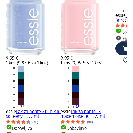
+3
essie
Lak
fairest, 
Dobav
Izber
9,95 €
9,95 €
1 kos (9,95 € za 1 kos)
1 kos (9,95 € za 1 kos)
+32
+32
essie
Lak za nohte 219 bikini
essie
Lak za nohte 13
so teeny, 13,5 ml
mademoiselle, 13,5 ml
(30)
(80)
Dobavljivo
Dobavljivo