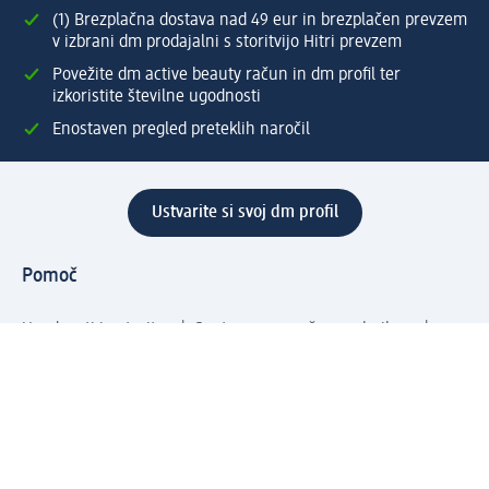
(1) Brezplačna dostava nad 49 eur in brezplačen prevzem
v izbrani dm prodajalni s storitvijo Hitri prevzem
Povežite dm active beauty račun in dm profil ter
izkoristite številne ugodnosti
Enostaven pregled preteklih naročil
Ustvarite si svoj dm profil
Pomoč
Ugodnosti in storitve
Center za pomoč uporabnikom
Dostava
Vračila in menjave
Podjetje
O nas
Družbena odgovornost
Zaposlitev
Mediji