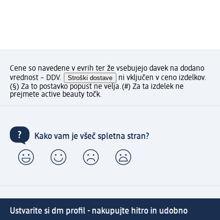
Cene so navedene v evrih ter že vsebujejo davek na dodano
vrednost – DDV.
Stroški dostave
ni vključen v ceno izdelkov.
(§) Za to postavko popust ne velja.
(#) Za ta izdelek ne
prejmete active beauty točk.
Kako vam je všeč spletna stran?
Ustvarite si dm profil - nakupujte hitro in udobno