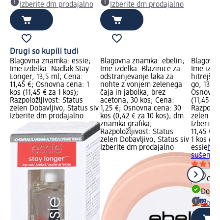
Izberite dm prodajalno
Izberite dm prodajalno
Drugi so kupili tudi
Blagovna znamka: essie;
Blagovna znamka: ebelin;
Blagovna
Ime izdelka: Nadlak Stay
Ime izdelka: Blazinice za
Ime izde
Longer, 13,5 ml; Cena:
odstranjevanje laka za
hitrejše
11,45 €; Osnovna cena: 1
nohte z vonjem zelenega
go, 13,5 
kos (11,45 € za 1 kos);
čaja in jabolka, brez
Osnovna 
Razpoložljivost: Status
acetona, 30 kos; Cena:
(11,45 € 
zelen Dobavljivo, Status siv
1,25 €; Osnovna cena: 30
Razpoložl
Izberite dm prodajalno
kos (0,42 € za 10 kos); dm
zelen Dob
znamka grafika;
Izberite
Razpoložljivost: Status
11,45 €
zelen Dobavljivo, Status siv
1 kos (11
Izberite dm prodajalno
essie
Nad
sušenje 
Opoz
Dobav
Izber