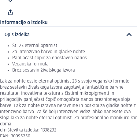
Informacije o izdelku
Opis izdelka
Št. 23 eternal optimist
Za intenzivno barvo in gladke nohte
Pahljačast čopič za enostaven nanos
Veganska formula
Brez sestavin živalskega izvora
Lak za nohte essie eternal optimist 23 s svojo vegansko formulo
brez sestavin živalskega izvora zagotavlja fantastične barvne
rezultate. Inovativna tekstura s čistimi mikropigmenti in
prilagodljiv pahljačast čopič omogočata nanos brezhibnega sloja
barve. Lak za nohte izravna neravnine in poskrbi za gladke nohte z
intenzivno barvo. Za še bolj intenziven videz lahko nanesete dva
sloja laka za nohte eternal optimist. Za profesionalno manikuro kar
doma.
dm številka izdelka: 1338232
EAN: 30095250