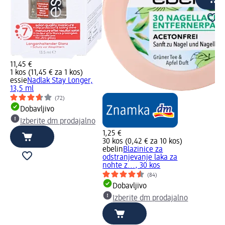
11,45 €
1 kos (11,45 € za 1 kos)
essie
Nadlak Stay Longer,
13,5 ml
(72)
Dobavljivo
Izberite dm prodajalno
1,25 €
30 kos (0,42 € za 10 kos)
ebelin
Blazinice za
odstranjevanje laka za
nohte z..., 30 kos
(84)
Dobavljivo
Izberite dm prodajalno