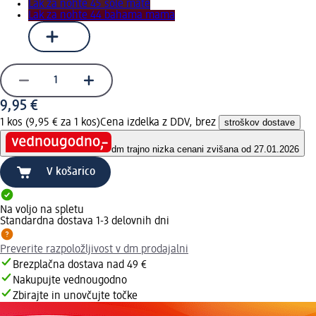
Lak za nohte 45 sole mate
Lak za nohte 44 bahama mama
9,95 €
1 kos (9,95 € za 1 kos)
Cena izdelka z DDV, brez
stroškov dostave
dm trajno nizka cena
ni zvišana od 27.01.2026
V košarico
Na voljo na spletu
Standardna dostava 1-3 delovnih dni
Preverite razpoložljivost v dm prodajalni
Brezplačna dostava nad 49 €
Nakupujte vednougodno
Zbirajte in unovčujte točke