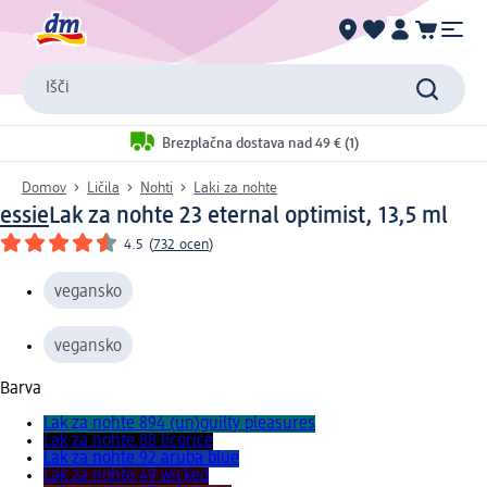
Išči
Brezplačna dostava nad 49 € (1)
Domov
Ličila
Nohti
Laki za nohte
essie
Lak za nohte 23 eternal optimist, 13,5 ml
4.5
(
732 ocen
)
vegansko
vegansko
Barva
Lak za nohte 894 (un)guilty pleasures
Lak za nohte 88 licorice
Lak za nohte 92 aruba blue
Lak za nohte 49 wicked