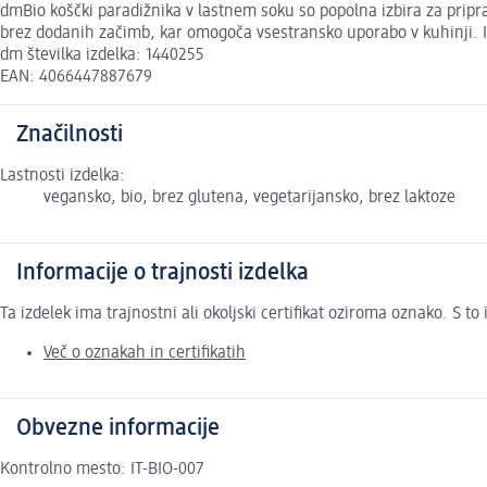
dmBio koščki paradižnika v lastnem soku so popolna izbira za priprav
brez dodanih začimb, kar omogoča vsestransko uporabo v kuhinji. Ide
dm številka izdelka: 1440255
EAN: 4066447887679
Značilnosti
Lastnosti izdelka:
vegansko, bio, brez glutena, vegetarijansko, brez laktoze
Informacije o trajnosti izdelka
Ta izdelek ima trajnostni ali okoljski certifikat oziroma oznako. S 
Več o oznakah in certifikatih
Obvezne informacije
Kontrolno mesto: IT-BIO-007