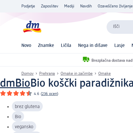
Podjetje
Zaposlitev
Mediji
Navdih
Ozaveščeno življenje
Išči
Novo
Znamke
Ličila
Nega in dišave
Lasje
Brezplačna dostava nad
Domov
Prehrana
Omake in začimbe
Omake
dmBio
Bio koščki paradižnik
4.6
(
236 ocen
)
brez glutena
Bio
vegansko