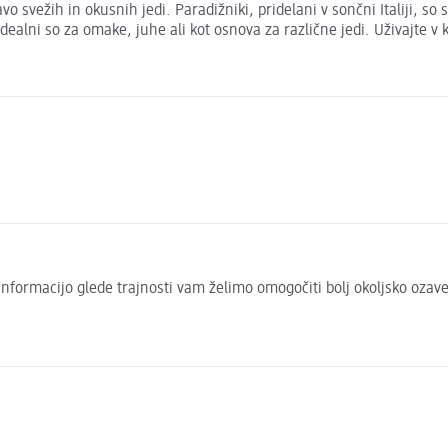
o svežih in okusnih jedi. Paradižniki, pridelani v sončni Italiji, s
alni so za omake, juhe ali kot osnova za različne jedi. Uživajte v k
to informacijo glede trajnosti vam želimo omogočiti bolj okoljsko oza