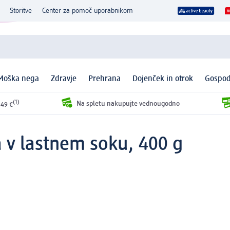
Storitve
Center za pomoč uporabnikom
Moška nega
Zdravje
Prehrana
Dojenček in otrok
Gospod
(1)
Na spletu nakupujte vednougodno
 49 €
a v lastnem soku, 400 g