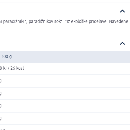
i paradižniki*, paradižnikov sok*. *Iz ekološke pridelave. Navedene
 100 g
8 kJ / 26 kcal
g
g
g
g