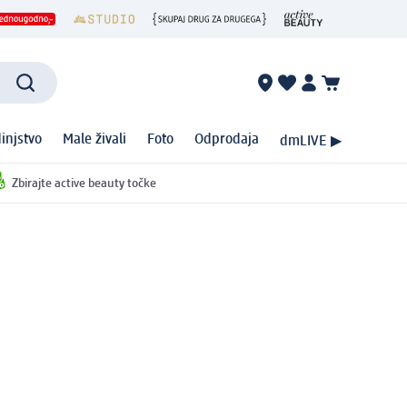
injstvo
Male živali
Foto
Odprodaja
dmLIVE ▶
Zbirajte active beauty točke