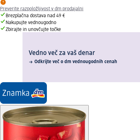
Preverite razpoložljivost v dm prodajalni
Brezplačna dostava nad 49 €
Nakupujte vednougodno
Zbirajte in unovčujte točke
Vedno več za vaš denar
Odkrijte več o dm vednougodnih cenah