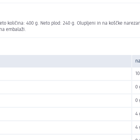
to količina: 400 g. Neto plod: 240 g. Olupljeni in na koščke narezan
 na embalaži.
na
10
0 
0 
4 
4 