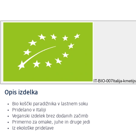
IT-BIO-007
Italija-kmetij
Opis izdelka
Bio koščki paradižnika v lastnem soku
Pridelano v Italiji
Veganski izdelek brez dodanih začimb
Primerno za omake, juhe in druge jedi
Iz ekološke pridelave