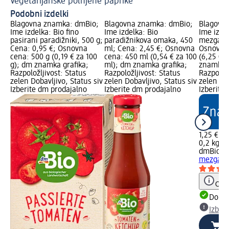
Vegetarijanske polnjene paprike
Vk
Podobni izdelki
Blagovna znamka: dmBio;
Blagovna znamka: dmBio;
Blagovn
Ime izdelka: Bio fino
Ime izdelka: Bio
Ime izde
pasirani paradižniki, 500 g;
paradižnikova omaka, 450
mezga, 2
Cena: 0,95 €; Osnovna
ml; Cena: 2,45 €; Osnovna
Osnovna 
cena: 500 g (0,19 € za 100
cena: 450 ml (0,54 € za 100
(6,25 € z
g); dm znamka grafika;
ml); dm znamka grafika;
znamka g
Razpoložljivost: Status
Razpoložljivost: Status
Razpoložl
zelen Dobavljivo, Status siv
zelen Dobavljivo, Status siv
zelen Dob
Izberite dm prodajalno
Izberite dm prodajalno
Izberite
1,25 €
0,2 kg (6
dmBio
Pa
mezga, 
Opoz
Dobav
Izber