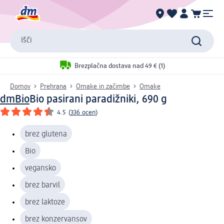
Išči
Brezplačna dostava nad 49 € (1)
Domov
Prehrana
Omake in začimbe
Omake
dmBio
Bio pasirani paradižniki, 690 g
4.5
(
336 ocen
)
brez glutena
Bio
vegansko
brez barvil
brez laktoze
brez konzervansov