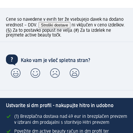
Cene so navedene v evrih ter že vsebujejo davek na dodano
vrednost – DDV.
Stroški dostave
ni vključen v ceno izdelkov.
(§) Za to postavko popust ne velja.
(#) Za ta izdelek ne
prejmete active beauty točk.
Kako vam je všeč spletna stran?
Ustvarite si dm profil - nakupujte hitro in udobno
(1) Brezplačna dostava nad 49 eur in brezplačen prevzem
v izbrani dm prodajalni s storitvijo Hitri prevzem
Povežite dm active beauty račun in dm profil ter