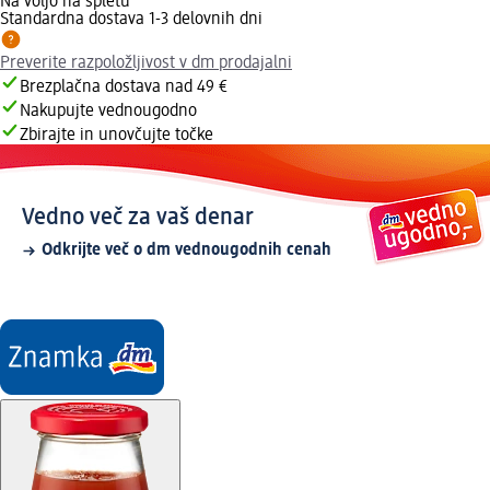
Na voljo na spletu
Standardna dostava 1-3 delovnih dni
Preverite razpoložljivost v dm prodajalni
Brezplačna dostava nad 49 €
Nakupujte vednougodno
Zbirajte in unovčujte točke
Vedno več za vaš denar
Odkrijte več o dm vednougodnih cenah