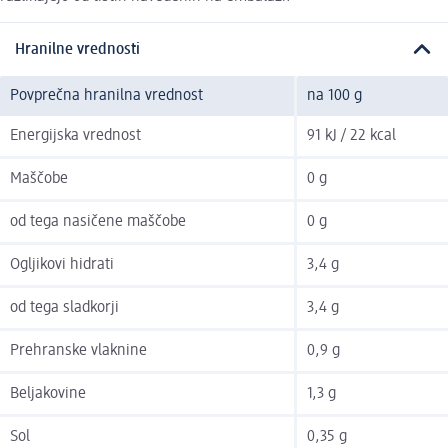
Hranilne vrednosti
Povprečna hranilna vrednost
na 100 g
Energijska vrednost
91 kJ / 22 kcal
Maščobe
0 g
od tega nasičene maščobe
0 g
Ogljikovi hidrati
3,4 g
od tega sladkorji
3,4 g
Prehranske vlaknine
0,9 g
Beljakovine
1,3 g
Sol
0,35 g