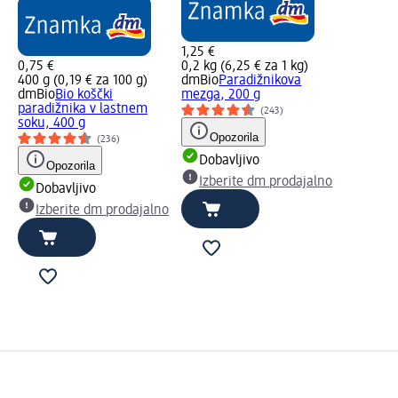
1,25 €
0,75 €
0,2 kg (6,25 € za 1 kg)
400 g (0,19 € za 100 g)
dmBio
Paradižnikova
dmBio
Bio koščki
mezga, 200 g
paradižnika v lastnem
(243)
soku, 400 g
Opozorila
(236)
Dobavljivo
Opozorila
Izberite dm prodajalno
Dobavljivo
Izberite dm prodajalno