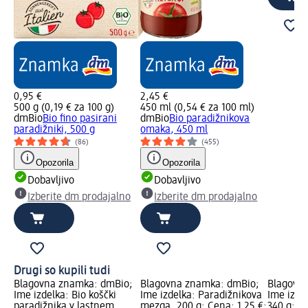
0,95 €
2,45 €
500 g (0,19 € za 100 g)
450 ml (0,54 € za 100 ml)
dmBio
Bio fino pasirani
dmBio
Bio paradižnikova
paradižniki, 500 g
omaka, 450 ml
(86)
(455)
Opozorila
Opozorila
Dobavljivo
Dobavljivo
Izberite dm prodajalno
Izberite dm prodajalno
Drugi so kupili tudi
Blagovna znamka: dmBio;
Blagovna znamka: dmBio;
Blagovn
Ime izdelka: Bio koščki
Ime izdelka: Paradižnikova
Ime izde
paradižnika v lastnem
mezga, 200 g; Cena: 1,25 €;
340 g; Ce