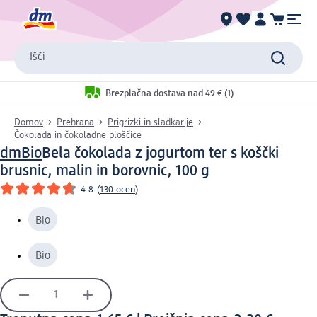
Išči
Brezplačna dostava nad 49 € (1)
Domov
Prehrana
Prigrizki in sladkarije
Čokolada in čokoladne ploščice
dmBio
Bela čokolada z jogurtom ter s koščki
brusnic, malin in borovnic, 100 g
4.8
(
130 ocen
)
Bio
Bio