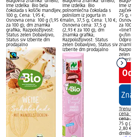
Blagovna znamka: dmBio;
Blagovna znamka: dmBio;
Blagovn
Ime izdelka: Bio bela
Ime izdelka: Bio
Ime izdel
čokolada s koščki mandljev,
polnomlečna čokolada s
zajček i
100 g; Cena: 1,95 €;
polnilom iz jogurta in
75 g; Cen
Osnovna cena: 100 g (1,95 €
malin, 37,5 g; Cena: 1,10 €;
Osnovna 
za 100 g); dm znamka
Osnovna cena: 37,5 g
za 100 g 
grafika; Razpoložljivost:
(2,93 € za 100 g); dm
<lineThr
Status zelen Dobavljivo,
znamka grafika;
g</lineT
Status siv Izberite dm
Razpoložljivost: Status
Odprodaj
prodajalno
zelen Dobavljivo, Status siv
znamka g
Izberite dm prodajalno
Razpoložl
zelen Dob
Izberite
Trenutn
cena:
1,6
cena:
2,1
75 g (2,2
2,80 € za
dmBio
Bi