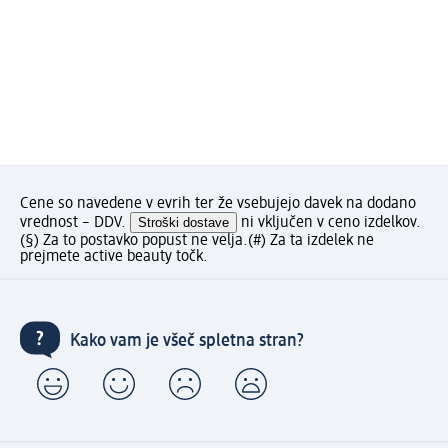
Cene so navedene v evrih ter že vsebujejo davek na dodano
vrednost – DDV.
Stroški dostave
ni vključen v ceno izdelkov.
(§) Za to postavko popust ne velja.
(#) Za ta izdelek ne
prejmete active beauty točk.
Kako vam je všeč spletna stran?