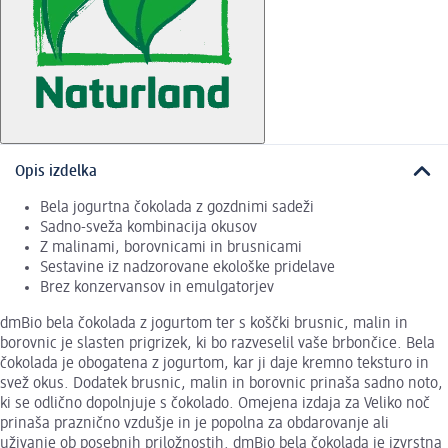
Opis izdelka
Bela jogurtna čokolada z gozdnimi sadeži
Sadno-sveža kombinacija okusov
Z malinami, borovnicami in brusnicami
Sestavine iz nadzorovane ekološke pridelave
Brez konzervansov in emulgatorjev
dmBio bela čokolada z jogurtom ter s koščki brusnic, malin in
borovnic je slasten prigrizek, ki bo razveselil vaše brbončice. Bela
čokolada je obogatena z jogurtom, kar ji daje kremno teksturo in
svež okus. Dodatek brusnic, malin in borovnic prinaša sadno noto,
ki se odlično dopolnjuje s čokolado. Omejena izdaja za Veliko noč
prinaša praznično vzdušje in je popolna za obdarovanje ali
uživanje ob posebnih priložnostih. dmBio bela čokolada je izvrstna