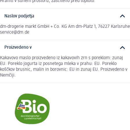
Hraniti v suhem prostoru, zaščiteno pred toploto.
Naslov podjetja
dm-drogerie markt GmbH + Co. KG Am dm-Platz 1, 76227 Karlsruhe
service@dm.de
Proizvedeno v
Kakavovo maslo proizvedeno iz kakavovih zrn s poreklom: zunaj
EU. Poreklo jogurta iz posnetega mleka v prahu: EU. Poreklo
koščkov brusnic, malin in borovnic: EU in zunaj EU. Proizvedeno v
Nemčiji.