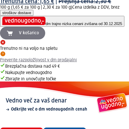
Trenutna cena:
1,65 €
|
Prejšnja cena:
2,30 €
100 g (1,65 € za 100 g |
2,30 € za 100 g
)
Cena izdelka z DDV, brez
stroškov dostave
dm trajno nizka cena
ni zvišana od 30.12.2025
V košarico
Trenutno ni na voljo na spletu
Preverite razpoložljivost v dm prodajalni
Brezplačna dostava nad 49 €
Nakupujte vednougodno
Zbirajte in unovčujte točke
Vedno več za vaš denar
Odkrijte več o dm vednougodnih cenah