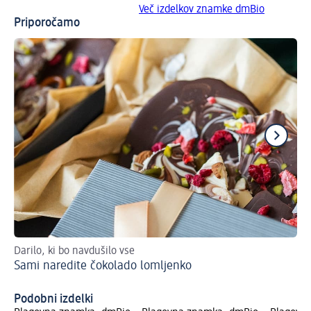
Več izdelkov znamke dmBio
Priporočamo
Darilo, ki bo navdušilo vse
Re
Sami naredite čokolado lomljenko
Ma
in
Podobni izdelki