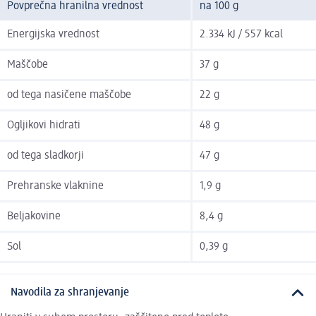
Povprečna hranilna vrednost
na 100 g
Energijska vrednost
2.334 kJ / 557 kcal
Maščobe
37 g
od tega nasičene maščobe
22 g
Ogljikovi hidrati
48 g
od tega sladkorji
47 g
Prehranske vlaknine
1,9 g
Beljakovine
8,4 g
Sol
0,39 g
Navodila za shranjevanje