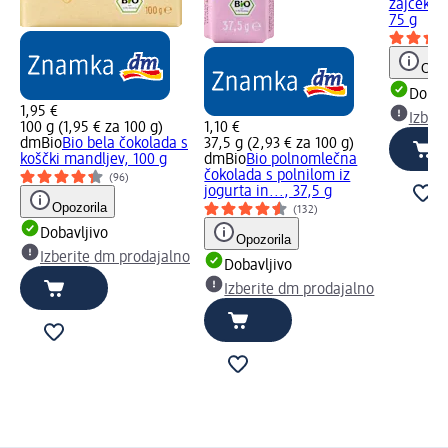
zajček i
75 g
Opoz
Dobav
1,95 €
Izber
100 g (1,95 € za 100 g)
1,10 €
dmBio
Bio bela čokolada s
37,5 g (2,93 € za 100 g)
koščki mandljev, 100 g
dmBio
Bio polnomlečna
čokolada s polnilom iz
(96)
jogurta in..., 37,5 g
Opozorila
(132)
Dobavljivo
Opozorila
Izberite dm prodajalno
Dobavljivo
Izberite dm prodajalno