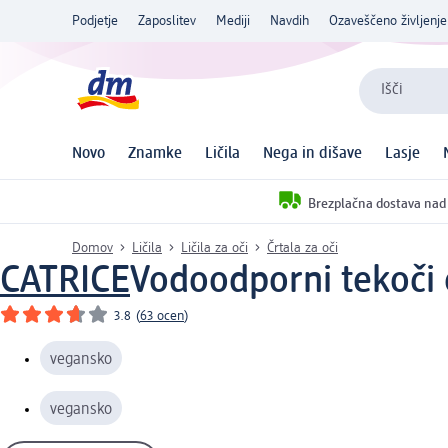
Podjetje
Zaposlitev
Mediji
Navdih
Ozaveščeno življenje
Išči
Novo
Znamke
Ličila
Nega in dišave
Lasje
Brezplačna dostava nad
Domov
Ličila
Ličila za oči
Črtala za oči
CATRICE
Vodoodporni tekoči 
3.8
(
63 ocen
)
vegansko
vegansko