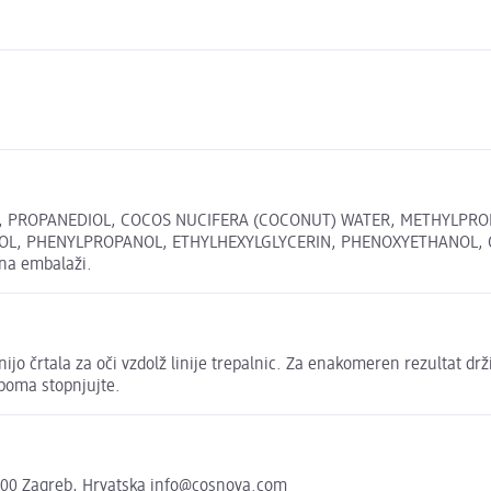
, PROPANEDIOL, COCOS NUCIFERA (COCONUT) WATER, METHYLPRO
L, PHENYLPROPANOL, ETHYLHEXYLGLYCERIN, PHENOXYETHANOL, CI 7
 na embalaži.
nijo črtala za oči vzdolž linije trepalnic. Za enakomeren rezultat dr
opoma stopnjujte.
000 Zagreb, Hrvatska info@cosnova.com