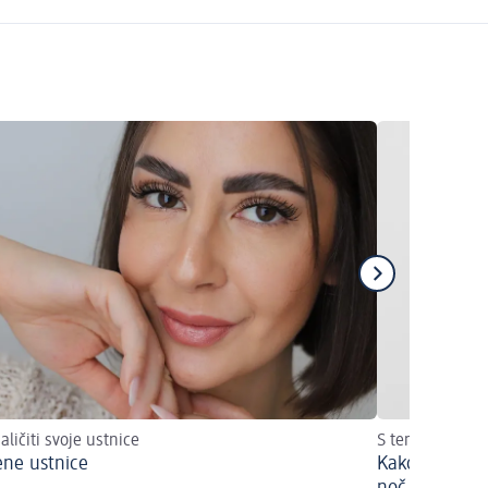
aličiti svoje ustnice
S tem trikom v
ene ustnice
Kako enostavn