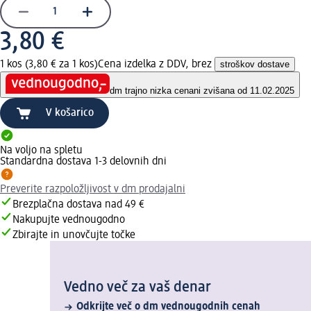
3,80 €
1 kos (3,80 € za 1 kos)
Cena izdelka z DDV, brez
stroškov dostave
dm trajno nizka cena
ni zvišana od 11.02.2025
V košarico
Na voljo na spletu
Standardna dostava 1-3 delovnih dni
Preverite razpoložljivost v dm prodajalni
Brezplačna dostava nad 49 €
Nakupujte vednougodno
Zbirajte in unovčujte točke
Vedno več za vaš denar
Odkrijte več o dm vednougodnih cenah