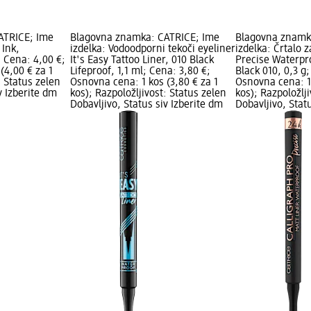
ATRICE; Ime
Blagovna znamka: CATRICE; Ime
Blagovna znamk
 Ink,
izdelka: Vodoodporni tekoči eyeliner
izdelka: Črtalo z
 Cena: 4,00 €;
It's Easy Tattoo Liner, 010 Black
Precise Waterpr
(4,00 € za 1
Lifeproof, 1,1 ml; Cena: 3,80 €;
Black 010, 0,3 g
: Status zelen
Osnovna cena: 1 kos (3,80 € za 1
Osnovna cena: 1 
v Izberite dm
kos); Razpoložljivost: Status zelen
kos); Razpoložlj
Dobavljivo, Status siv Izberite dm
Dobavljivo, Stat