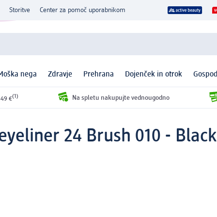
Storitve
Center za pomoč uporabnikom
Moška nega
Zdravje
Prehrana
Dojenček in otrok
Gospod
(1)
Na spletu nakupujte vednougodno
 49 €
eyeliner 24 Brush 010 - Blac