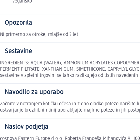
vegansko
Opozorila
Ni primerno za otroke, mlajše od 3 let.
Sestavine
INGREDIENTS: AQUA (WATER), AMMONIUM ACRYLATES COPOLYMER
FERMENT FILTRATE, XANTHAN GUM, SIMETHICONE, CAPRYLYL GLYCO
sestavine v spletni trgovini se lahko razlikujejo od tistih navedenih
Navodilo za uporabo
Začnite v notranjem kotičku očesa in z eno gladko potezo narišite li
ustvarjanje brezhibnih linij uporabljajte majhne poteze in jih post
Naslov podjetja
cosnova Eastern Europe d.o.o. Roberta Frangeša Mihanovića 9, 10