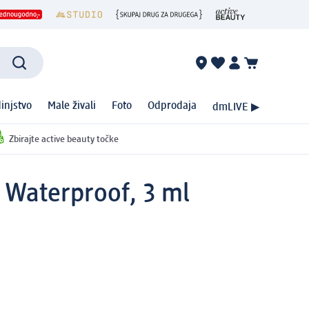
injstvo
Male živali
Foto
Odprodaja
dmLIVE ▶
Zbirajte active beauty točke
k Waterproof, 3 ml