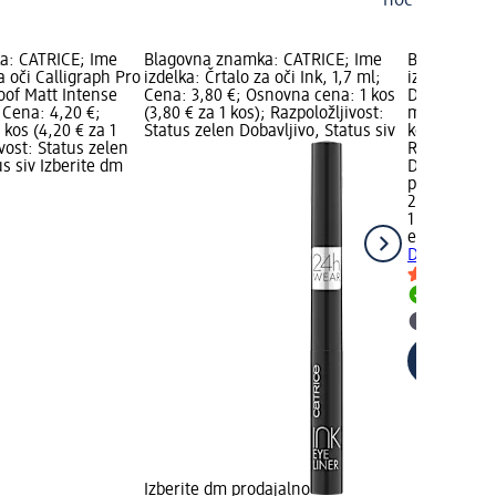
noč čarovnic
a: CATRICE; Ime
Blagovna znamka: CATRICE; Ime
Blagovna z
a oči Calligraph Pro
izdelka: Črtalo za oči Ink, 1,7 ml;
izdelka: Vod
oof Matt Intense
Cena: 3,80 €; Osnovna cena: 1 kos
Dip 24h Long
; Cena: 4,20 €;
(3,80 € za 1 kos); Razpoložljivost:
ml; Cena: 2
kos (4,20 € za 1
Status zelen Dobavljivo, Status siv
kos (2,90 € 
ivost: Status zelen
Razpoložljiv
us siv Izberite dm
Dobavljivo, 
prodajalno
2,90 €
1 kos (2,90 
essence
Vod
Dip 24h Long
Dobavlji
Izberite
Izberite dm prodajalno