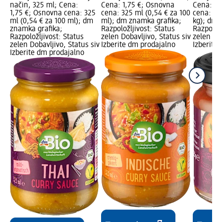
način, 325 ml; Cena:
Cena: 1,75 €; Osnovna
Cena: 1,
1,75 €; Osnovna cena: 325
cena: 325 ml (0,54 € za 100
cena: 0,1
ml (0,54 € za 100 ml); dm
ml); dm znamka grafika;
kg); dm 
znamka grafika;
Razpoložljivost: Status
Razpoložl
Razpoložljivost: Status
zelen Dobavljivo, Status siv
zelen Dob
zelen Dobavljivo, Status siv
Izberite dm prodajalno
Izberite
Izberite dm prodajalno