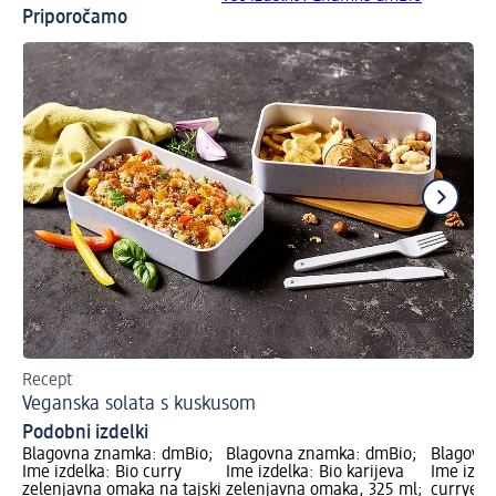
Priporočamo
Recept
Re
Veganska solata s kuskusom
Pi
Podobni izdelki
Blagovna znamka: dmBio;
Blagovna znamka: dmBio;
Blagovn
Ime izdelka: Bio curry
Ime izdelka: Bio karijeva
Ime izdel
zelenjavna omaka na tajski
zelenjavna omaka, 325 ml;
curryev 