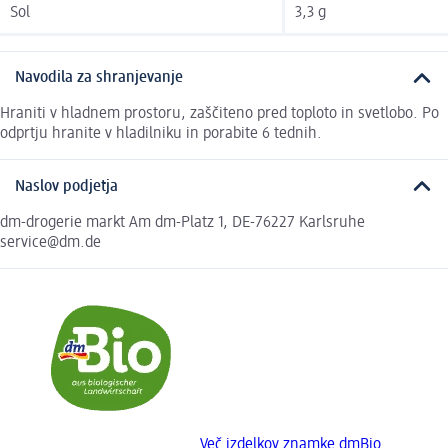
Sol
3,3 g
Navodila za shranjevanje
Hraniti v hladnem prostoru, zaščiteno pred toploto in svetlobo. Po
odprtju hranite v hladilniku in porabite 6 tednih.
Naslov podjetja
dm-drogerie markt Am dm-Platz 1, DE-76227 Karlsruhe
service@dm.de
Več izdelkov znamke dmBio