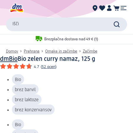
Išči
Brezplačna dostava nad 49 € (1)
Domov
Prehrana
Omake in začimbe
Začimbe
dmBio
Bio zelen curry namaz, 125 g
4.7
(
52 ocen
)
Bio
brez barvil
brez laktoze
brez konzervansov
Bio