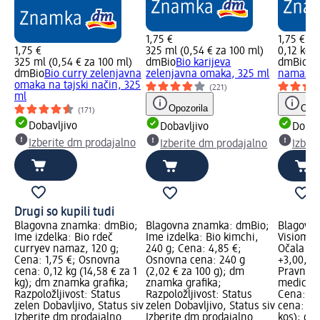
1,75 €
1,75 €
1,75 €
325 ml (0,54 € za 100 ml)
0,12 kg (
325 ml (0,54 € za 100 ml)
dmBio
Bio karijeva
dmBio
Bi
dmBio
Bio curry zelenjavna
zelenjavna omaka, 325 ml
namaz, 1
omaka na tajski način, 325
(221)
ml
Opozorila
Opoz
(171)
Dobavljivo
Dobavljivo
Dobav
Izberite dm prodajalno
Izberite dm prodajalno
Izber
Drugi so kupili tudi
Blagovna znamka: dmBio;
Blagovna znamka: dmBio;
Blagovn
Ime izdelka: Bio rdeč
Ime izdelka: Bio kimchi,
Visiomax
curryev namaz, 120 g;
240 g; Cena: 4,85 €;
Očala za 
Cena: 1,75 €; Osnovna
Osnovna cena: 240 g
+3,00, si
cena: 0,12 kg (14,58 € za 1
(2,02 € za 100 g); dm
Pravna k
kg); dm znamka grafika;
znamka grafika;
medicins
Razpoložljivost: Status
Razpoložljivost: Status
Cena: 2,
zelen Dobavljivo, Status siv
zelen Dobavljivo, Status siv
cena: 1 k
Izberite dm prodajalno
Izberite dm prodajalno
kos); dm