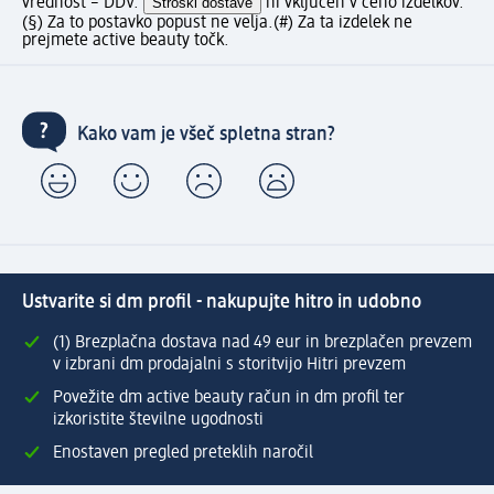
vrednost – DDV.
Stroški dostave
ni vključen v ceno izdelkov.
(§) Za to postavko popust ne velja.
(#) Za ta izdelek ne
prejmete active beauty točk.
Kako vam je všeč spletna stran?
Ustvarite si dm profil - nakupujte hitro in udobno
(1) Brezplačna dostava nad 49 eur in brezplačen prevzem
v izbrani dm prodajalni s storitvijo Hitri prevzem
Povežite dm active beauty račun in dm profil ter
izkoristite številne ugodnosti
Enostaven pregled preteklih naročil