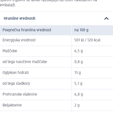
spletni trgovini se lahko razlikujejo od tistih navedenih na
embalaži.
Hranilne vrednosti
Povprečna hranilna vrednost
na 100 g
Energijska vrednost
501 kJ / 120 kcal
Maščobe
6,5 g
od tega nasičene maščobe
0,8 g
Ogljikovi hidrati
13 g
od tega sladkorji
5,1 g
Prehranske vlaknine
6,8 g
Beljakovine
2 g