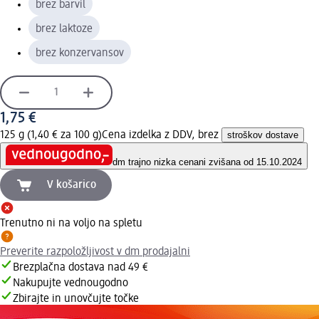
brez barvil
brez laktoze
brez konzervansov
1,75 €
125 g (1,40 € za 100 g)
Cena izdelka z DDV, brez
stroškov dostave
dm trajno nizka cena
ni zvišana od 15.10.2024
V košarico
Trenutno ni na voljo na spletu
Preverite razpoložljivost v dm prodajalni
Brezplačna dostava nad 49 €
Nakupujte vednougodno
Zbirajte in unovčujte točke