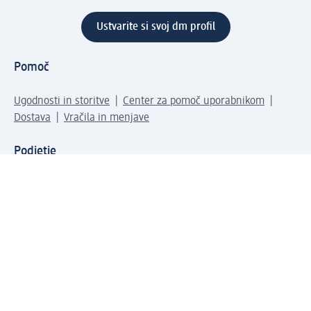
Ustvarite si svoj dm profil
Pomoč
Ugodnosti in storitve
Center za pomoč uporabnikom
Dostava
Vračila in menjave
Podjetje
O nas
Družbena odgovornost
Zaposlitev
Mediji
dm svet