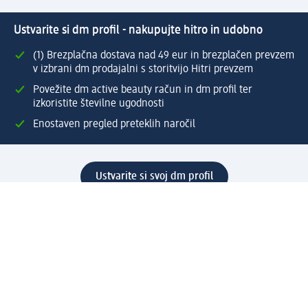
Ustvarite si dm profil - nakupujte hitro in udobno
(1) Brezplačna dostava nad 49 eur in brezplačen prevzem
v izbrani dm prodajalni s storitvijo Hitri prevzem
Povežite dm active beauty račun in dm profil ter
izkoristite številne ugodnosti
Enostaven pregled preteklih naročil
Ustvarite si svoj dm profil
Pomoč
Ugodnosti in storitve
Center za pomoč uporabnikom
Dostava
Vračila in menjave
Podjetje