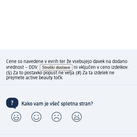
Cene so navedene v evrih ter že vsebujejo davek na dodano
vrednost – DDV.
Stroški dostave
ni vključen v ceno izdelkov.
(§) Za to postavko popust ne velja.
(#) Za ta izdelek ne
prejmete active beauty točk.
Kako vam je všeč spletna stran?