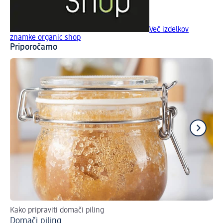
Več izdelkov
znamke organic shop
Priporočamo
Kako pripraviti domači piling
Pil
Domači piling
Pi