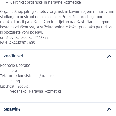
Certifikat organske in naravne kozmetike
Organic Shop piling za telo z organskim kavnim oljem in naravnim
sladkorjem odstrani odmrle delce kože, kožo naredi izjemno
mehko, hkrati pa jo še nežno in prijetno nadišavi. Nad pilingom
boste navdušeni vsi, ki si želite svilnate kože, prav tako pa tudi vsi,
ki obožujete vonj po kavi.
dm številka izdelka: 2142755
EAN: 4744183012608
Značilnosti
Področje uporabe:
telo
Tekstura / konsistenca / nanos:
piling
Lastnosti izdelka:
vegansko, Naravna kozmetika
Sestavine