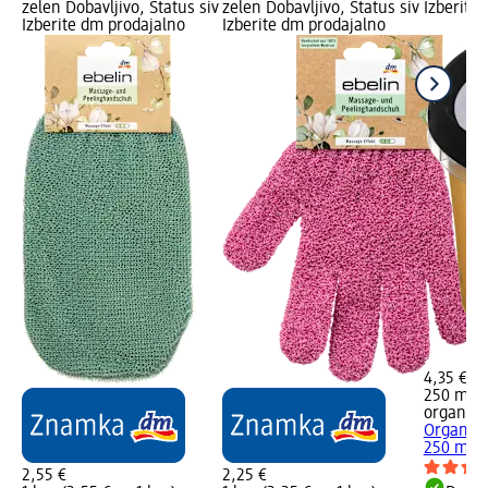
zelen Dobavljivo, Status siv
zelen Dobavljivo, Status siv
Izberite
Izberite dm prodajalno
Izberite dm prodajalno
4,35 €
250 ml (1
organic 
Organic 
250 ml
2,55 €
2,25 €