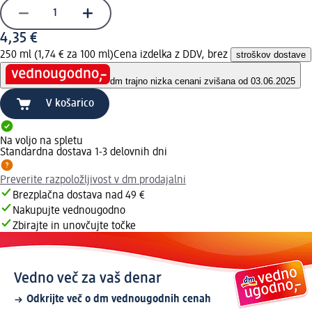
4,35 €
250 ml (1,74 € za 100 ml)
Cena izdelka z DDV, brez
stroškov dostave
dm trajno nizka cena
ni zvišana od 03.06.2025
V košarico
Na voljo na spletu
Standardna dostava 1-3 delovnih dni
Preverite razpoložljivost v dm prodajalni
Brezplačna dostava nad 49 €
Nakupujte vednougodno
Zbirajte in unovčujte točke
Vedno več za vaš denar
Odkrijte več o dm vednougodnih cenah