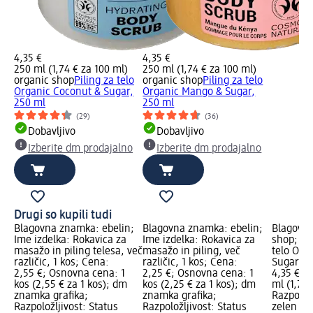
4,35 €
4,35 €
250 ml (1,74 € za 100 ml)
250 ml (1,74 € za 100 ml)
organic shop
Piling za telo
organic shop
Piling za telo
Organic Coconut & Sugar,
Organic Mango & Sugar,
250 ml
250 ml
(29)
(36)
Dobavljivo
Dobavljivo
Izberite dm prodajalno
Izberite dm prodajalno
Drugi so kupili tudi
Blagovna znamka: ebelin;
Blagovna znamka: ebelin;
Blagovna
Ime izdelka: Rokavica za
Ime izdelka: Rokavica za
shop; Ime
masažo in piling telesa, več
masažo in piling, več
telo Org
različic, 1 kos; Cena:
različic, 1 kos; Cena:
Sugar, 2
2,55 €; Osnovna cena: 1
2,25 €; Osnovna cena: 1
4,35 €; 
kos (2,55 € za 1 kos); dm
kos (2,25 € za 1 kos); dm
ml (1,74 
znamka grafika;
znamka grafika;
Razpoložl
Razpoložljivost: Status
Razpoložljivost: Status
zelen Dob