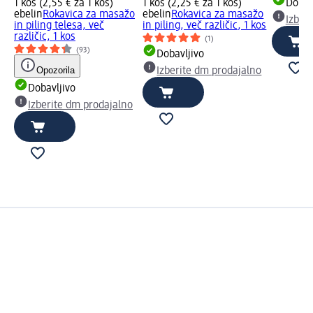
1 kos (2,55 € za 1 kos)
1 kos (2,25 € za 1 kos)
Dobav
ebelin
Rokavica za masažo
ebelin
Rokavica za masažo
Izber
in piling telesa, več
in piling, več različic, 1 kos
različic, 1 kos
(1)
(93)
Dobavljivo
Opozorila
Izberite dm prodajalno
Dobavljivo
Izberite dm prodajalno