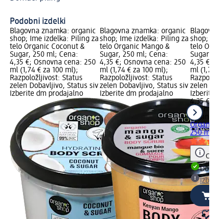
Podobni izdelki
Blagovna znamka: organic
Blagovna znamka: organic
Blagovna
shop; Ime izdelka: Piling za
shop; Ime izdelka: Piling za
shop; Ime
telo Organic Coconut &
telo Organic Mango &
telo Org
Sugar, 250 ml; Cena:
Sugar, 250 ml; Cena:
Sugar, 2
4,35 €; Osnovna cena: 250
4,35 €; Osnovna cena: 250
4,35 €; 
ml (1,74 € za 100 ml);
ml (1,74 € za 100 ml);
ml (1,74 
Razpoložljivost: Status
Razpoložljivost: Status
Razpoložl
zelen Dobavljivo, Status siv
zelen Dobavljivo, Status siv
zelen Dob
Izberite dm prodajalno
Izberite dm prodajalno
Izberite
4,35 €
250 ml (1
organic 
Organic 
250 ml
Opoz
Dobav
Izber