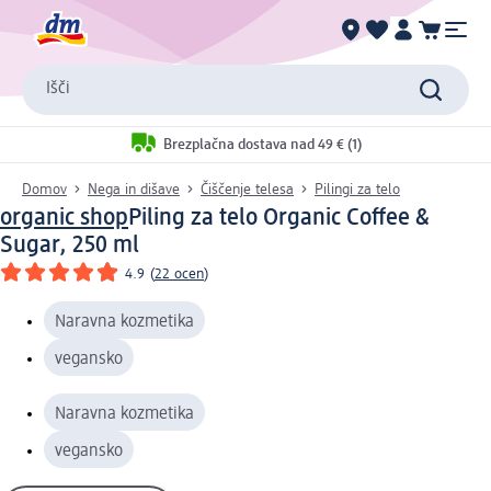
Išči
Brezplačna dostava nad 49 € (1)
Domov
Nega in dišave
Čiščenje telesa
Pilingi za telo
organic shop
Piling za telo Organic Coffee &
Sugar, 250 ml
4.9
(
22 ocen
)
Naravna kozmetika
vegansko
Naravna kozmetika
vegansko