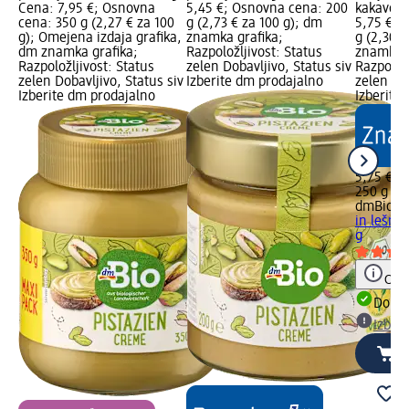
Cena: 7,95 €; Osnovna
5,45 €; Osnovna cena: 200
kakavom,
cena: 350 g (2,27 € za 100
g (2,73 € za 100 g); dm
5,75 €; 
g); Omejena izdaja grafika,
znamka grafika;
g (2,30 €
dm znamka grafika;
Razpoložljivost: Status
znamka g
Razpoložljivost: Status
zelen Dobavljivo, Status siv
Razpoložl
zelen Dobavljivo, Status siv
Izberite dm prodajalno
zelen Dob
Izberite dm prodajalno
Izberite
5,75 €
250 g (2,
dmBio
Bi
in lešni
g
Opoz
Dobav
Izber