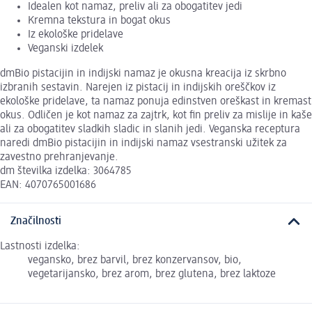
Idealen kot namaz, preliv ali za obogatitev jedi
Kremna tekstura in bogat okus
Iz ekološke pridelave
Veganski izdelek
dmBio pistacijin in indijski namaz je okusna kreacija iz skrbno
izbranih sestavin. Narejen iz pistacij in indijskih oreščkov iz
ekološke pridelave, ta namaz ponuja edinstven oreškast in kremast
okus. Odličen je kot namaz za zajtrk, kot fin preliv za mislije in kaše
ali za obogatitev sladkih sladic in slanih jedi. Veganska receptura
naredi dmBio pistacijin in indijski namaz vsestranski užitek za
zavestno prehranjevanje.
dm številka izdelka: 3064785
EAN: 4070765001686
Značilnosti
Lastnosti izdelka:
vegansko, brez barvil, brez konzervansov, bio,
vegetarijansko, brez arom, brez glutena, brez laktoze