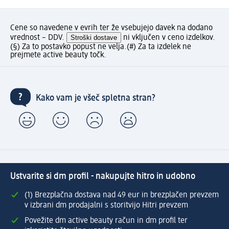
Cene so navedene v evrih ter že vsebujejo davek na dodano
vrednost – DDV.
Stroški dostave
ni vključen v ceno izdelkov.
(§) Za to postavko popust ne velja.
(#) Za ta izdelek ne
prejmete active beauty točk.
Kako vam je všeč spletna stran?
Ustvarite si dm profil - nakupujte hitro in udobno
(1) Brezplačna dostava nad 49 eur in brezplačen prevzem
v izbrani dm prodajalni s storitvijo Hitri prevzem
Povežite dm active beauty račun in dm profil ter