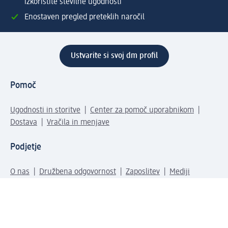
izkoristite številne ugodnosti
Enostaven pregled preteklih naročil
Ustvarite si svoj dm profil
Pomoč
Ugodnosti in storitve
Center za pomoč uporabnikom
Dostava
Vračila in menjave
Podjetje
O nas
Družbena odgovornost
Zaposlitev
Mediji
dm svet