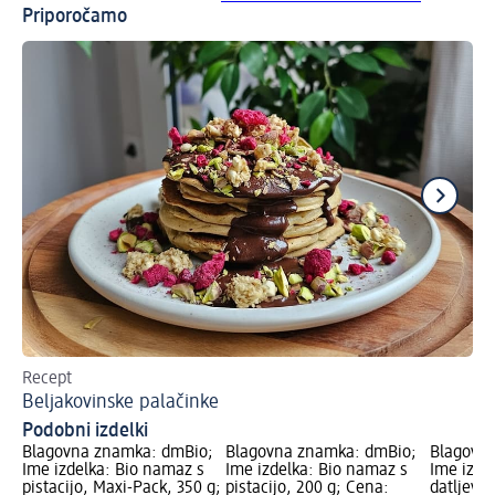
Priporočamo
Recept
Re
Beljakovinske palačinke
Ni
Podobni izdelki
Blagovna znamka: dmBio;
Blagovna znamka: dmBio;
Blagovn
Ime izdelka: Bio namaz s
Ime izdelka: Bio namaz s
Ime izde
pistacijo, Maxi-Pack, 350 g;
pistacijo, 200 g; Cena:
datljev i