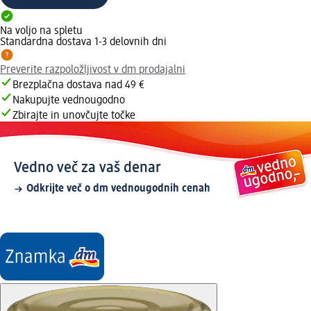
Na voljo na spletu
Standardna dostava 1-3 delovnih dni
Preverite razpoložljivost v dm prodajalni
Brezplačna dostava nad 49 €
Nakupujte vednougodno
Zbirajte in unovčujte točke
Vedno več za vaš denar
Odkrijte več o dm vednougodnih cenah