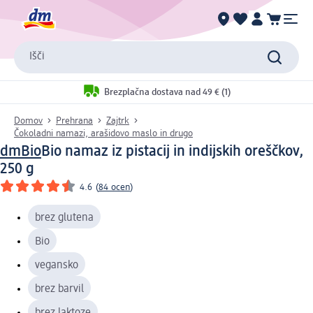
Išči
Brezplačna dostava nad 49 € (1)
Domov
Prehrana
Zajtrk
Čokoladni namazi, arašidovo maslo in drugo
dmBio
Bio namaz iz pistacij in indijskih oreščkov,
250 g
4.6
(
84 ocen
)
brez glutena
Bio
vegansko
brez barvil
brez laktoze