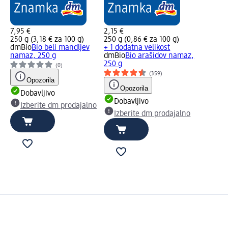
7,95 €
2,15 €
250 g (3,18 € za 100 g)
250 g (0,86 € za 100 g)
dmBio
Bio beli mandljev
+ 1 dodatna velikost
namaz, 250 g
dmBio
Bio arašidov namaz,
250 g
(0)
(359)
Opozorila
Opozorila
Dobavljivo
Dobavljivo
Izberite dm prodajalno
Izberite dm prodajalno