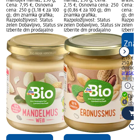
mandljev namaz, 250 g;
namaz, 250 g; Cena:
arašidov
Cena: 7,95 €; Osnovna
2,15 €; Osnovna cena: 250
Cena: 2,
cena: 250 g (3,18 € za 100
g (0,86 € za 100 g); dm
cena: 25
g); dm znamka grafika;
znamka grafika;
g); dm z
Razpoložljivost: Status
Razpoložljivost: Status
Razpoložl
zelen Dobavljivo, Status siv
zelen Dobavljivo, Status siv
zelen Dob
Izberite dm prodajalno
Izberite dm prodajalno
Izberite
2,15 €
250 g (0,
dmBio
Bi
arašidov
Opoz
Dobav
Izber