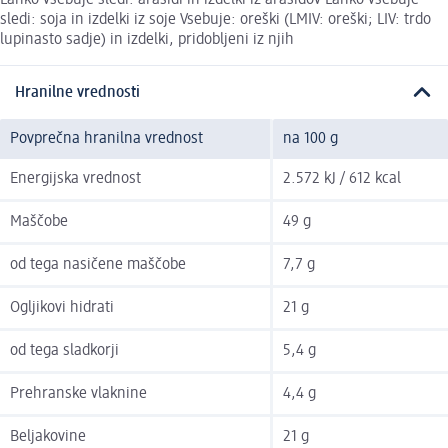
Lahko vsebuje sledi: arašidi in izdelki iz arašidov Lahko vsebuje
sledi: soja in izdelki iz soje Vsebuje: oreški (LMIV: oreški; LIV: trdo
lupinasto sadje) in izdelki, pridobljeni iz njih
Hranilne vrednosti
Povprečna hranilna vrednost
na 100 g
Energijska vrednost
2.572 kJ / 612 kcal
Maščobe
49 g
od tega nasičene maščobe
7,7 g
Ogljikovi hidrati
21 g
od tega sladkorji
5,4 g
Prehranske vlaknine
4,4 g
Beljakovine
21 g