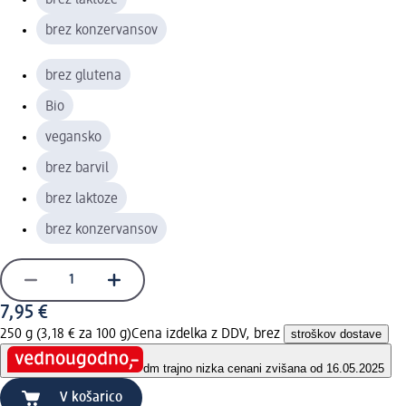
brez konzervansov
brez glutena
Bio
vegansko
brez barvil
brez laktoze
brez konzervansov
7,95 €
250 g (3,18 € za 100 g)
Cena izdelka z DDV, brez
stroškov dostave
dm trajno nizka cena
ni zvišana od 16.05.2025
V košarico