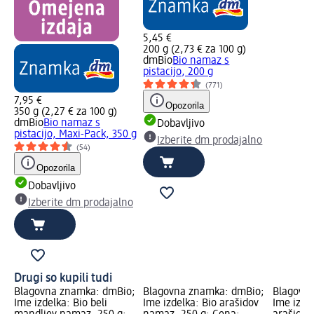
5,45 €
200 g (2,73 € za 100 g)
dmBio
Bio namaz s
pistacijo, 200 g
(771)
7,95 €
Opozorila
350 g (2,27 € za 100 g)
dmBio
Bio namaz s
Dobavljivo
pistacijo, Maxi-Pack, 350 g
Izberite dm prodajalno
(54)
Opozorila
Dobavljivo
Izberite dm prodajalno
Drugi so kupili tudi
Blagovna znamka: dmBio;
Blagovna znamka: dmBio;
Blagovn
Ime izdelka: Bio beli
Ime izdelka: Bio arašidov
Ime izdel