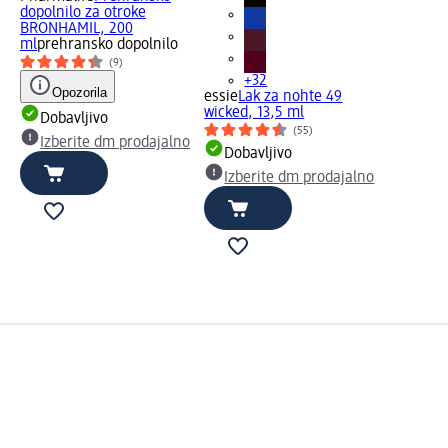
dopolnilo za otroke
BRONHAMIL, 200
ml
prehransko dopolnilo
(9)
+32
Opozorila
essie
Lak za nohte 49
wicked, 13,5 ml
Dobavljivo
(55)
Izberite dm prodajalno
Dobavljivo
Izberite dm prodajalno