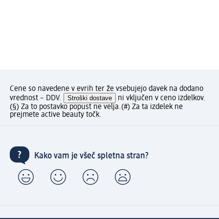
Cene so navedene v evrih ter že vsebujejo davek na dodano
vrednost – DDV.
Stroški dostave
ni vključen v ceno izdelkov.
(§) Za to postavko popust ne velja.
(#) Za ta izdelek ne
prejmete active beauty točk.
Kako vam je všeč spletna stran?