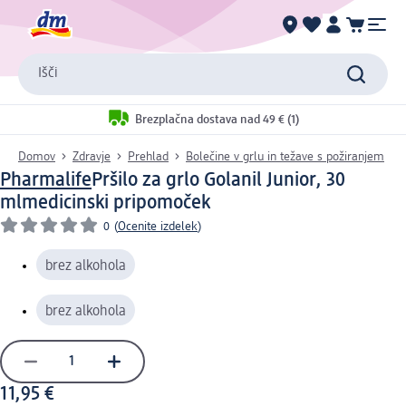
Išči
Brezplačna dostava nad 49 € (1)
Domov
Zdravje
Prehlad
Bolečine v grlu in težave s požiranjem
Pharmalife
Pršilo za grlo Golanil Junior, 30
ml
medicinski pripomoček
0
(
Ocenite izdelek
)
brez alkohola
brez alkohola
11,95 €