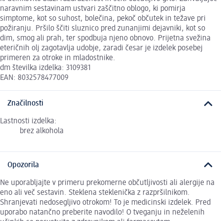
naravnim sestavinam ustvari zaščitno oblogo, ki pomirja
simptome, kot so suhost, bolečina, pekoč občutek in težave pri
požiranju. Pršilo ščiti sluznico pred zunanjimi dejavniki, kot so
dim, smog ali prah, ter spodbuja njeno obnovo. Prijetna svežina
eteričnih olj zagotavlja udobje, zaradi česar je izdelek posebej
primeren za otroke in mladostnike.
dm številka izdelka: 3109381
EAN: 8032578477009
Značilnosti
Lastnosti izdelka:
brez alkohola
Opozorila
Ne uporabljajte v primeru prekomerne občutljivosti ali alergije na
eno ali več sestavin. Steklena steklenička z razpršilnikom.
Shranjevati nedosegljivo otrokom! To je medicinski izdelek. Pred
uporabo natančno preberite navodilo! O tveganju in neželenih