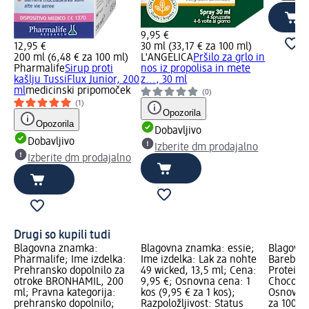
9,95 €
12,95 €
30 ml (33,17 € za 100 ml)
200 ml (6,48 € za 100 ml)
L'ANGELICA
Pršilo za grlo in
Pharmalife
Sirup proti
nos iz propolisa in mete
kašlju TussiFlux Junior, 200
z..., 30 ml
ml
medicinski pripomoček
(0)
(1)
Opozorila
Opozorila
Dobavljivo
Dobavljivo
Izberite dm prodajalno
Izberite dm prodajalno
Drugi so kupili tudi
Blagovna znamka:
Blagovna znamka: essie;
Blagovn
Pharmalife; Ime izdelka:
Ime izdelka: Lak za nohte
Barebells
Prehransko dopolnilo za
49 wicked, 13,5 ml; Cena:
Proteins
otroke BRONHAMIL, 200
9,95 €; Osnovna cena: 1
Choco, 5
ml; Pravna kategorija:
kos (9,95 € za 1 kos);
Osnovna 
prehransko dopolnilo;
Razpoložljivost: Status
za 100 g)