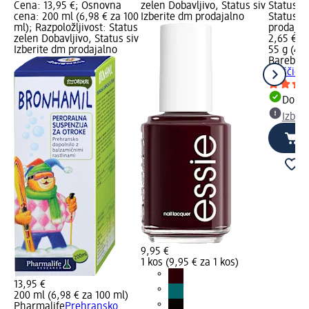
Cena: 13,95 €; Osnovna
zelen Dobavljivo, Status siv
Status z
cena: 200 ml (6,98 € za 100
Izberite dm prodajalno
Status si
ml); Razpoložljivost: Status
prodajal
zelen Dobavljivo, Status siv
2,65 €
Izberite dm prodajalno
55 g (4,8
Barebell
ploščica
Dobav
Izber
9,95 €
1 kos (9,95 € za 1 kos)
13,95 €
200 ml (6,98 € za 100 ml)
Pharmalife
Prehransko