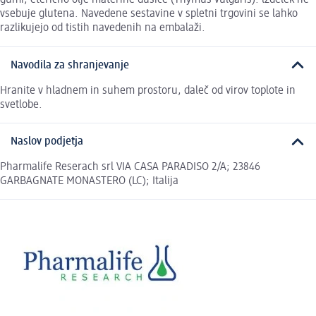
gumi, eterično olje materine dušice (Thymus vulgaris). lzdelek ne
vsebuje glutena. Navedene sestavine v spletni trgovini se lahko
razlikujejo od tistih navedenih na embalaži.
Navodila za shranjevanje
Hranite v hladnem in suhem prostoru, daleč od virov toplote in
svetlobe.
Naslov podjetja
Pharmalife Reserach srl VIA CASA PARADISO 2/A; 23846
GARBAGNATE MONASTERO (LC); Italija