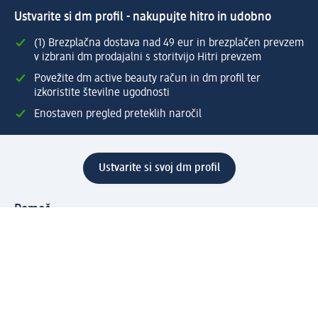
Ustvarite si dm profil - nakupujte hitro in udobno
(1) Brezplačna dostava nad 49 eur in brezplačen prevzem
v izbrani dm prodajalni s storitvijo Hitri prevzem
Povežite dm active beauty račun in dm profil ter
izkoristite številne ugodnosti
Enostaven pregled preteklih naročil
Ustvarite si svoj dm profil
Pomoč
Ugodnosti in storitve
Center za pomoč uporabnikom
Dostava
Vračila in menjave
Podjetje