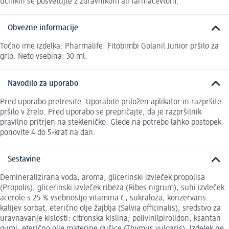
učinkih se posvetujte z zdravnikom ali farmacevtom.
Obvezne informacije
Točno ime izdelka: Pharmalife. Fitobimbi Golanil Junior pršilo za
grlo. Neto vsebina: 30 ml.
Navodilo za uporabo
Pred uporabo pretresite. Uporabite priložen aplikator in razpršite
pršilo v žrelo. Pred uporabo se prepričajte, da je razpršilnik
pravilno pritrjen na stekleničko. Glede na potrebo lahko postopek
ponovite 4 do 5-krat na dan.
Sestavine
Demineralizirana voda, aroma, glicerinski izvleček propolisa
(Propolis), glicerinski izvleček ribeza (Ribes nigrum), suhi izvleček
acerole s 25 % vsebnostjo vitamina C, sukraloza, konzervans:
kalijev sorbat, eterično olje žajblja (Salvia officinalis), sredstvo za
uravnavanje kislosti: citronska kislina; polivinilpirolidon, ksantan