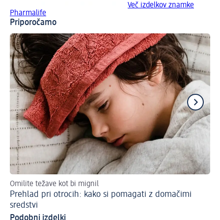
Več izdelkov znamke
Pharmalife
Priporočamo
Omilite težave kot bi mignil
Po
Prehlad pri otrocih: kako si pomagati z domačimi
Bl
sredstvi
Podobni izdelki