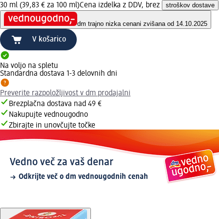
30 ml (39,83 € za 100 ml)
Cena izdelka z DDV, brez
stroškov dostave
dm trajno nizka cena
ni zvišana od 14.10.2025
V košarico
Na voljo na spletu
Standardna dostava 1-3 delovnih dni
Preverite razpoložljivost v dm prodajalni
Brezplačna dostava nad 49 €
Nakupujte vednougodno
Zbirajte in unovčujte točke
Vedno več za vaš denar
Odkrijte več o dm vednougodnih cenah