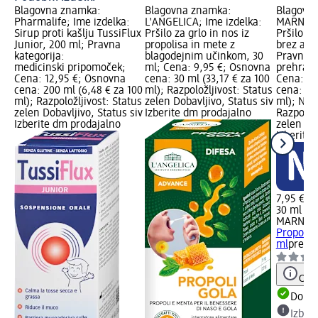
Blagovna znamka:
Blagovna znamka:
Blagovn
Pharmalife; Ime izdelka:
L'ANGELICA; Ime izdelka:
MARNYS; 
Sirup proti kašlju TussiFlux
Pršilo za grlo in nos iz
Pršilo za
Junior, 200 ml; Pravna
propolisa in mete z
brez alk
kategorija:
blagodejnim učinkom, 30
Pravna k
medicinski pripomoček;
ml; Cena: 9,95 €; Osnovna
prehrans
Cena: 12,95 €; Osnovna
cena: 30 ml (33,17 € za 100
Cena: 7,
cena: 200 ml (6,48 € za 100
ml); Razpoložljivost: Status
cena: 30
ml); Razpoložljivost: Status
zelen Dobavljivo, Status siv
ml); Novo
zelen Dobavljivo, Status siv
Izberite dm prodajalno
Razpoložl
Izberite dm prodajalno
zelen Dob
Izberite
7,95 €
30 ml (2
MARNYS
Propolto
ml
prehr
Opoz
Dobav
Izber