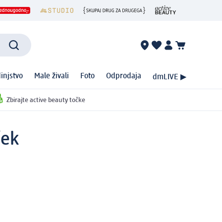
injstvo
Male živali
Foto
Odprodaja
dmLIVE ▶
Zbirajte active beauty točke
ček