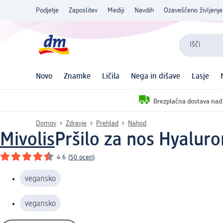
Podjetje
Zaposlitev
Mediji
Navdih
Ozaveščeno življenje
Išči
Novo
Znamke
Ličila
Nega in dišave
Lasje
Brezplačna dostava nad
Domov
Zdravje
Prehlad
Nahod
Mivolis
Pršilo za nos Hyaluro
4.6
(
50 ocen
)
vegansko
vegansko