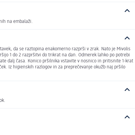
enih na embalaži.
astavek, da se raztopina enakomerno razprši v zrak. Nato je Mivolis
ršijo 1 do 2 razpršitvi do trikrat na dan. Odmerek lahko po potrebi
te dalj časa. Konico pršilnika vstavite v nosnico in pritisnite 1-krat
ček. Iz higienskih razlogov in za preprečevanje okužb naj pršilo
ok.