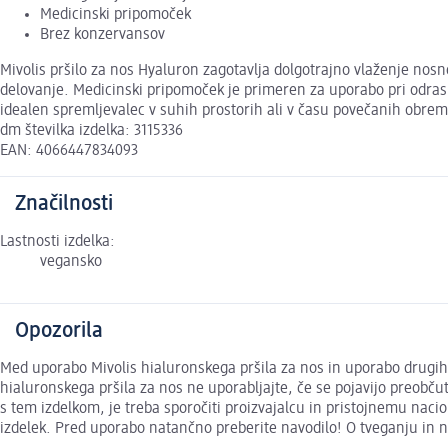
Medicinski pripomoček
Brez konzervansov
Mivolis pršilo za nos Hyaluron zagotavlja dolgotrajno vlaženje nos
delovanje. Medicinski pripomoček je primeren za uporabo pri odrasl
idealen spremljevalec v suhih prostorih ali v času povečanih obrem
dm številka izdelka: 3115336
EAN: 4066447834093
Značilnosti
Lastnosti izdelka:
vegansko
Opozorila
Med uporabo Mivolis hialuronskega pršila za nos in uporabo drugih zd
hialuronskega pršila za nos ne uporabljajte, če se pojavijo preobčut
s tem izdelkom, je treba sporočiti proizvajalcu in pristojnemu na
izdelek. Pred uporabo natančno preberite navodilo! O tveganju in 