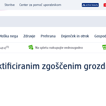
Storitve
Center za pomoč uporabnikom
Moška nega
Zdravje
Prehrana
Dojenček in otrok
Gospod
(1)
Na spletu nakupujte vednougodno
 49 €
rektificiranim zgoščenim gro