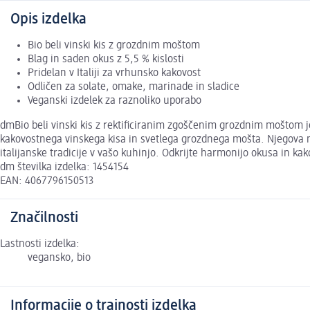
Opis izdelka
Bio beli vinski kis z grozdnim moštom
Blag in saden okus z 5,5 % kislosti
Pridelan v Italiji za vrhunsko kakovost
Odličen za solate, omake, marinade in sladice
Veganski izdelek za raznoliko uporabo
dmBio beli vinski kis z rektificiranim zgoščenim grozdnim moštom je v
kakovostnega vinskega kisa in svetlega grozdnega mošta. Njegova ne
italijanske tradicije v vašo kuhinjo. Odkrijte harmonijo okusa in kak
dm številka izdelka: 1454154
EAN: 4067796150513
Značilnosti
Lastnosti izdelka:
vegansko, bio
Informacije o trajnosti izdelka