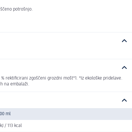
veščeno potrošnjo.
 % rektificirani zgoščeni grozdni mošt*1. *Iz ekološke pridelave.
nih na embalaži.
100 ml
kJ / 113 kcal