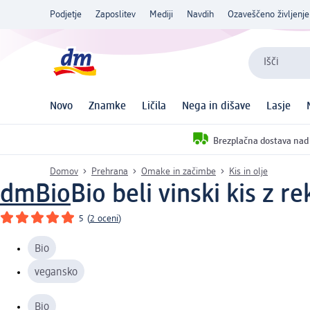
Podjetje
Zaposlitev
Mediji
Navdih
Ozaveščeno življenje
Išči
Novo
Znamke
Ličila
Nega in dišave
Lasje
Brezplačna dostava nad
Domov
Prehrana
Omake in začimbe
Kis in olje
dmBio
Bio beli vinski kis z 
5
(
2 oceni
)
Bio
vegansko
Bio