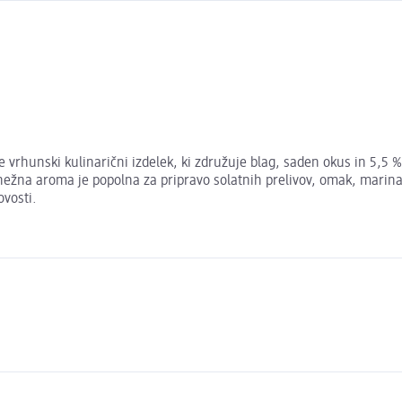
rhunski kulinarični izdelek, ki združuje blag, saden okus in 5,5 % ki
žna aroma je popolna za pripravo solatnih prelivov, omak, marinad 
ovosti.