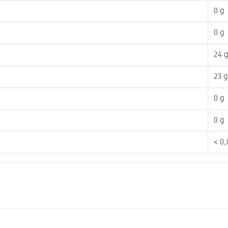
0 g
0 g
24 g
23 g
0 g
0 g
< 0,