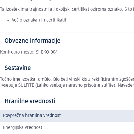
Ta izdelek ima trajnostni ali okoljski certifikat oziroma oznako. S 
Več o oznakah in certifikatih
Obvezne informacije
Kontrolno mesto: SI-EKO-004
Sestavine
Točno ime izdelka: dmBio. Bio beli vinski kis z rektificiranim zgošče
1Vsebuje SULFITE (Lahko vsebuje naravno prisotne sulfite). Navedene
Hranilne vrednosti
Povprečna hranilna vrednost
Energijska vrednost