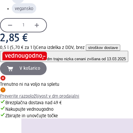
vegansko
2,85 €
0,5 l (5,70 € za 1 l)
Cena izdelka z DDV, brez
stroškov dostave
dm trajno nizka cena
ni zvišana od 13.03.2025
V košarico
Trenutno ni na voljo na spletu
Preverite razpoložljivost v dm prodajalni
Brezplačna dostava nad 49 €
Nakupujte vednougodno
Zbirajte in unovčujte točke