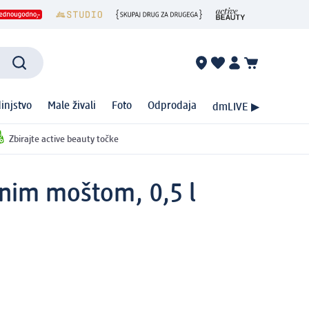
injstvo
Male živali
Foto
Odprodaja
dmLIVE ▶
Zbirajte active beauty točke
zdnim moštom, 0,5 l