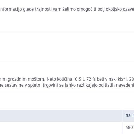
to informacijo glede trajnosti vam želimo omogočiti bolj okoljsko oza
nim grozdnim moštom. Neto količina: 0,5 l. 72 % beli vinski kis*1, 28
 sestavine v spletni trgovini se lahko razlikujejo od tistih navede
na 
480 