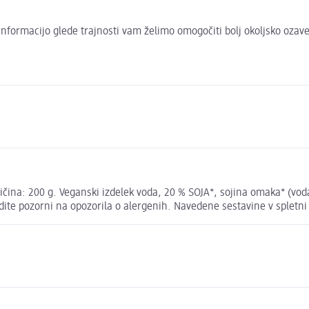
to informacijo glede trajnosti vam želimo omogočiti bolj okoljsko oza
ičina: 200 g. Veganski izdelek voda, 20 % SOJA*, sojina omaka* (voda,
odite pozorni na opozorila o alergenih. Navedene sestavine v spletni