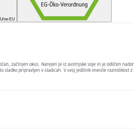
EU/ne-EU
an, začinjen okus. Narejen je iz avstrijske soje in je odličen nado
lo sladko pripravljen v sladicah. V svoj jedilnik vnesite raznolikos