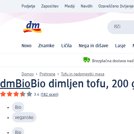
Podjetje
Zaposlitev
Mediji
Navdih
Ozaveščeno življenje
Išči
Novo
Znamke
Ličila
Nega in dišave
Lasje
Brezplačna dostava nad
Domov
Prehrana
Tofu in nadomestki mesa
dmBio
Bio dimljen tofu, 200 
3.4
(
182 ocen
)
Bio
vegansko
Bio