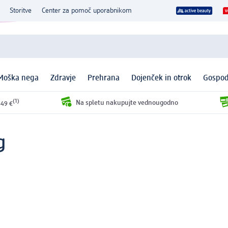
Storitve
Center za pomoč uporabnikom
Moška nega
Zdravje
Prehrana
Dojenček in otrok
Gospod
(1)
Na spletu nakupujte vednougodno
 49 €
g