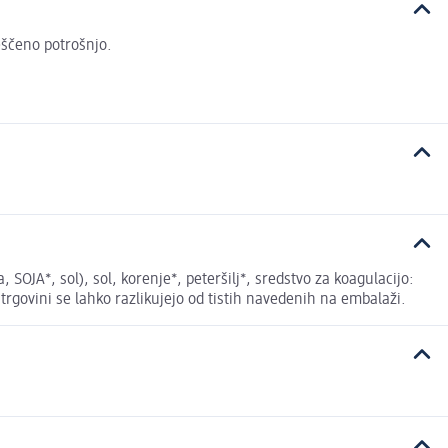
veščeno potrošnjo.
 SOJA*, sol), sol, korenje*, peteršilj*, sredstvo za koagulacijo:
 trgovini se lahko razlikujejo od tistih navedenih na embalaži.