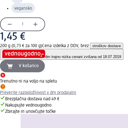
vegansko
1,45 €
200 g (0,73 € za 100 g)
Cena izdelka z DDV, brez
stroškov dostave
dm trajno nizka cena
ni zvišana od 18.07.2019
V košarico
Trenutno ni na voljo na spletu
Preverite razpoložljivost v dm prodajalni
Brezplačna dostava nad 49 €
Nakupujte vednougodno
Zbirajte in unovčujte točke