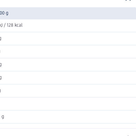
00 g
kJ / 128 kcal
g
g
g
g
g
 g