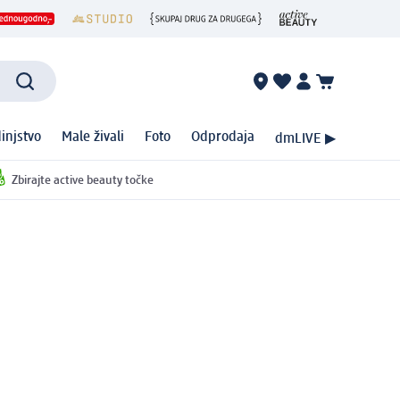
injstvo
Male živali
Foto
Odprodaja
dmLIVE ▶
Zbirajte active beauty točke