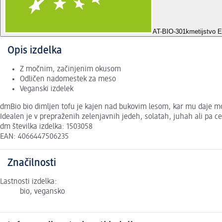
AT-BIO-301
kmetijstvo 
Opis izdelka
Z močnim, začinjenim okusom
Odličen nadomestek za meso
Veganski izdelek
dmBio bio dimljen tofu je kajen nad bukovim lesom, kar mu daje moč
Idealen je v prepraženih zelenjavnih jedeh, solatah, juhah ali pa ce
dm številka izdelka: 1503058
EAN: 4066447506235
Značilnosti
Lastnosti izdelka:
bio, vegansko