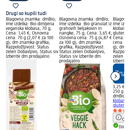
Drugi so kupili tudi
Blagovna znamka: dmBio;
Blagovna znamka: dmBio;
Blagovn
Ime izdelka: Bio dimljena
Ime izdelka: Bio granulat iz
Ime izde
veganska klobasa, 70 g;
grahovih beljakovin in
klobasic
Cena: 1,45 €; Osnovna
nangke, 75 g; Cena: 3,65 €;
glutena i
cena: 70 g (2,07 € za 100
Osnovna cena: 75 g (4,87 €
Cena: 3,
g); dm znamka grafika;
za 100 g); dm znamka
cena: 250
Razpoložljivost: Status
grafika; Razpoložljivost:
g); dm z
zelen Dobavljivo, Status siv
Status zelen Dobavljivo,
Razpoložl
Izberite dm prodajalno
Status siv Izberite dm
zelen Dob
prodajalno
Izberite
3,25 €
250 g (1,
dmBio
Bi
klobasic
glutena i
Opoz
Dobav