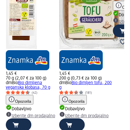
Opoz
Dobav
Izber
1,45 €
1,45 €
70 g (2,07 € za 100 g)
200 g (0,73 € za 100 g)
dmBio
Bio dimljena
dmBio
Bio dimljen tofu, 200
veganska klobasa, 70 g
g
(42)
(181)
Opozorila
Opozorila
Dobavljivo
Dobavljivo
Izberite dm prodajalno
Izberite dm prodajalno