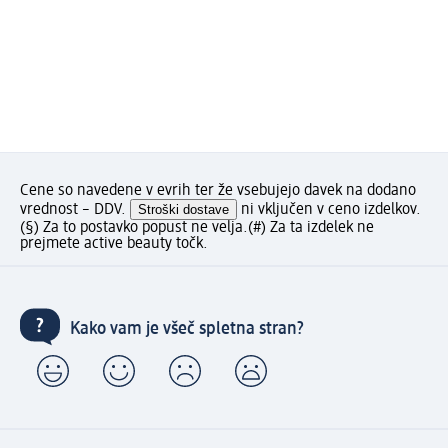
Cene so navedene v evrih ter že vsebujejo davek na dodano
vrednost – DDV.
Stroški dostave
ni vključen v ceno izdelkov.
(§) Za to postavko popust ne velja.
(#) Za ta izdelek ne
prejmete active beauty točk.
Kako vam je všeč spletna stran?