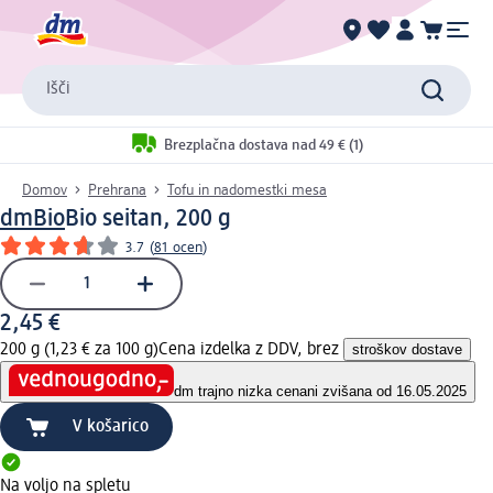
Išči
Brezplačna dostava nad 49 € (1)
Domov
Prehrana
Tofu in nadomestki mesa
dmBio
Bio seitan, 200 g
3.7
(
81 ocen
)
2,45 €
200 g (1,23 € za 100 g)
Cena izdelka z DDV, brez
stroškov dostave
dm trajno nizka cena
ni zvišana od 16.05.2025
V košarico
Na voljo na spletu