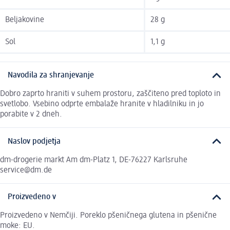
Beljakovine
28 g
Sol
1,1 g
Navodila za shranjevanje
Dobro zaprto hraniti v suhem prostoru, zaščiteno pred toploto in
svetlobo. Vsebino odprte embalaže hranite v hladilniku in jo
porabite v 2 dneh.
Naslov podjetja
dm-drogerie markt Am dm-Platz 1, DE-76227 Karlsruhe
service@dm.de
Proizvedeno v
Proizvedeno v Nemčiji. Poreklo pšeničnega glutena in pšenične
moke: EU.