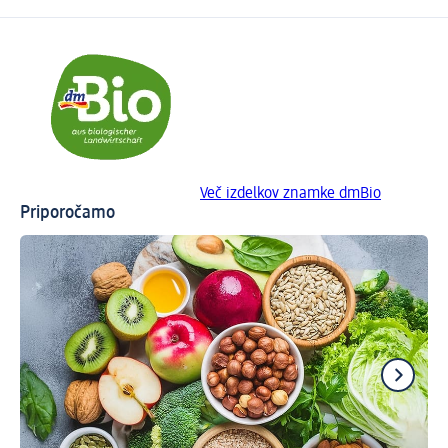
Več izdelkov znamke dmBio
Priporočamo