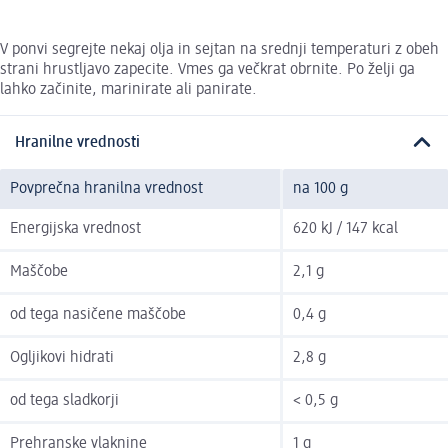
V ponvi segrejte nekaj olja in sejtan na srednji temperaturi z obeh
strani hrustljavo zapecite. Vmes ga večkrat obrnite. Po želji ga
lahko začinite, marinirate ali panirate.
Hranilne vrednosti
Povprečna hranilna vrednost
na 100 g
Energijska vrednost
620 kJ / 147 kcal
Maščobe
2,1 g
od tega nasičene maščobe
0,4 g
Ogljikovi hidrati
2,8 g
od tega sladkorji
< 0,5 g
Prehranske vlaknine
1 g