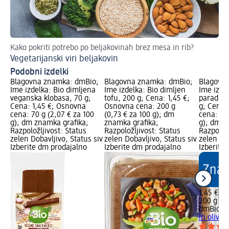
Kako pokriti potrebo po beljakovinah brez mesa in rib?
Re
Vegetarijanski viri beljakovin
Ve
Podobni izdelki
Blagovna znamka: dmBio;
Blagovna znamka: dmBio;
Blagovn
Ime izdelka: Bio dimljena
Ime izdelka: Bio dimljen
Ime izdel
veganska klobasa, 70 g;
tofu, 200 g; Cena: 1,45 €;
paradižni
Cena: 1,45 €; Osnovna
Osnovna cena: 200 g
g; Cena:
cena: 70 g (2,07 € za 100
(0,73 € za 100 g); dm
cena: 200
g); dm znamka grafika;
znamka grafika;
g); dm z
Razpoložljivost: Status
Razpoložljivost: Status
Razpoložl
zelen Dobavljivo, Status siv
zelen Dobavljivo, Status siv
zelen Dob
Izberite dm prodajalno
Izberite dm prodajalno
Izberite
1,45 €
200 g (0,
dmBio
Bi
in olivam