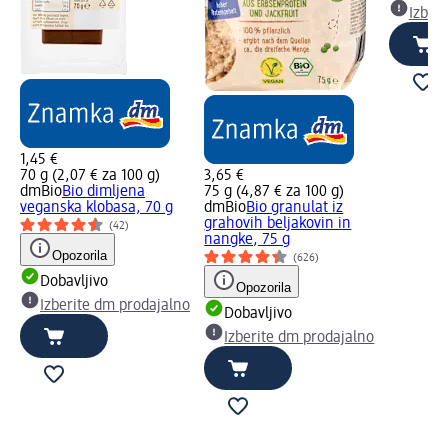
Izber
1,45 €
70 g (2,07 € za 100 g)
3,65 €
dmBio
Bio dimljena
75 g (4,87 € za 100 g)
veganska klobasa, 70 g
dmBio
Bio granulat iz
grahovih beljakovin in
(42)
nangke, 75 g
Opozorila
(626)
Dobavljivo
Opozorila
Izberite dm prodajalno
Dobavljivo
Izberite dm prodajalno