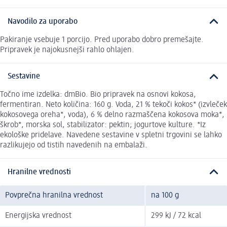
Navodilo za uporabo
Pakiranje vsebuje 1 porcijo. Pred uporabo dobro premešajte.
Pripravek je najokusnejši rahlo ohlajen.
Sestavine
Točno ime izdelka: dmBio. Bio pripravek na osnovi kokosa,
fermentiran. Neto količina: 160 g. Voda, 21 % tekoči kokos* (izvleček
kokosovega oreha*, voda), 6 % delno razmaščena kokosova moka*,
škrob*, morska sol, stabilizator: pektin; jogurtove kulture. *Iz
ekološke pridelave. Navedene sestavine v spletni trgovini se lahko
razlikujejo od tistih navedenih na embalaži.
Hranilne vrednosti
Povprečna hranilna vrednost
na 100 g
Energijska vrednost
299 kJ / 72 kcal