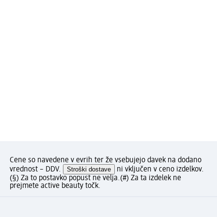
Cene so navedene v evrih ter že vsebujejo davek na dodano
vrednost – DDV.
Stroški dostave
ni vključen v ceno izdelkov.
(§) Za to postavko popust ne velja.
(#) Za ta izdelek ne
prejmete active beauty točk.