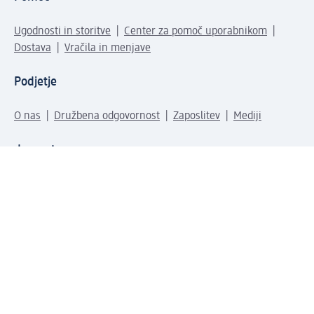
Ugodnosti in storitve
Center za pomoč uporabnikom
Dostava
Vračila in menjave
Podjetje
O nas
Družbena odgovornost
Zaposlitev
Mediji
dm svet
Vrste plačila