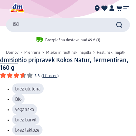
Išči
Brezplačna dostava nad 49 € (1)
Domov
Prehrana
Mleko in rastlinski napitki
Rastlinski napitki
dmBio
Bio pripravek Kokos Natur, fermentiran,
160 g
3.8
(
111 ocen
)
brez glutena
Bio
vegansko
brez barvil
brez laktoze