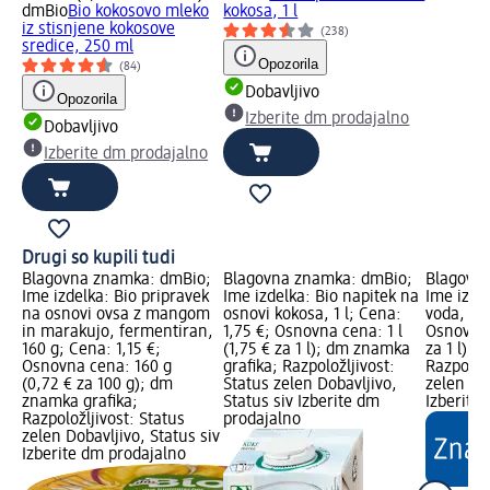
dmBio
Bio kokosovo mleko
kokosa, 1 l
iz stisnjene kokosove
(238)
sredice, 250 ml
Opozorila
(84)
Dobavljivo
Opozorila
Izberite dm prodajalno
Dobavljivo
Izberite dm prodajalno
Drugi so kupili tudi
Blagovna znamka: dmBio;
Blagovna znamka: dmBio;
Blagovn
Ime izdelka: Bio pripravek
Ime izdelka: Bio napitek na
Ime izde
na osnovi ovsa z mangom
osnovi kokosa, 1 l; Cena:
voda, 1 l
in marakujo, fermentiran,
1,75 €; Osnovna cena: 1 l
Osnovna 
160 g; Cena: 1,15 €;
(1,75 € za 1 l); dm znamka
za 1 l);
Osnovna cena: 160 g
grafika; Razpoložljivost:
Razpoložl
(0,72 € za 100 g); dm
Status zelen Dobavljivo,
zelen Dob
znamka grafika;
Status siv Izberite dm
Izberite
Razpoložljivost: Status
prodajalno
zelen Dobavljivo, Status siv
Izberite dm prodajalno