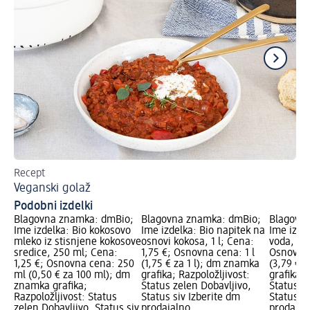
Recept
Ras
Veganski golaž
Na
Podobni izdelki
Blagovna znamka: dmBio;
Blagovna znamka: dmBio;
Blagovn
Ime izdelka: Bio kokosovo
Ime izdelka: Bio napitek na
Ime izde
mleko iz stisnjene kokosove
osnovi kokosa, 1 l; Cena:
voda, 33
sredice, 250 ml; Cena:
1,75 €; Osnovna cena: 1 l
Osnovna 
1,25 €; Osnovna cena: 250
(1,75 € za 1 l); dm znamka
(3,79 € 
ml (0,50 € za 100 ml); dm
grafika; Razpoložljivost:
grafika; 
znamka grafika;
Status zelen Dobavljivo,
Status z
Razpoložljivost: Status
Status siv Izberite dm
Status si
zelen Dobavljivo, Status siv
prodajalno
prodajal