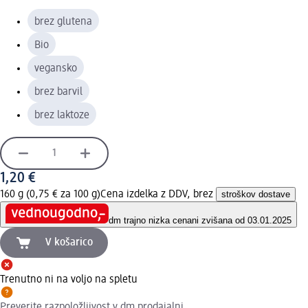
brez glutena
Bio
vegansko
brez barvil
brez laktoze
1,20 €
160 g (0,75 € za 100 g)
Cena izdelka z DDV, brez
stroškov dostave
dm trajno nizka cena
ni zvišana od 03.01.2025
V košarico
Trenutno ni na voljo na spletu
Preverite razpoložljivost v dm prodajalni