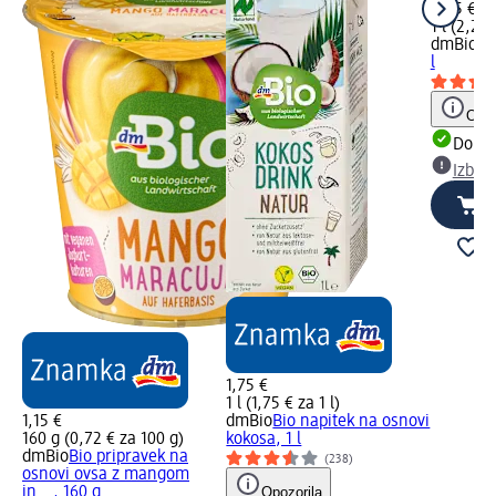
2,25 €
1 l (2,25 
dmBio
Bi
l
Opoz
Dobav
Izber
1,75 €
1 l (1,75 € za 1 l)
1,15 €
dmBio
Bio napitek na osnovi
160 g (0,72 € za 100 g)
kokosa, 1 l
dmBio
Bio pripravek na
(238)
osnovi ovsa z mangom
in..., 160 g
Opozorila