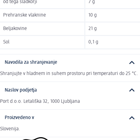
od tega sladkorji
7 g
Prehranske vlaknine
10 g
Beljakovine
21 g
Sol
0,1 g
Navodila za shranjevanje
Shranjujte v hladnem in suhem prostoru pri temperaturi do 25 °C.
Naslov podjetja
Port d.o.o. Letališka 32, 1000 Ljubljana
Proizvedeno v
Slovenija.