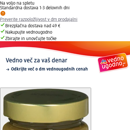
Na voljo na spletu
Standardna dostava 1-3 delovnih dni
Preverite razpoložljivost v dm prodajalni
Brezplačna dostava nad 49 €
Nakupujte vednougodno
Zbirajte in unovčujte točke
Vedno več za vaš denar
Odkrijte več o dm vednougodnih cenah