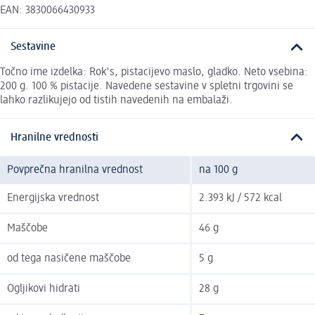
EAN: 3830066430933
Sestavine
Točno ime izdelka: Rok's, pistacijevo maslo, gladko. Neto vsebina:
200 g. 100 % pistacije. Navedene sestavine v spletni trgovini se
lahko razlikujejo od tistih navedenih na embalaži.
Hranilne vrednosti
Povprečna hranilna vrednost
na 100 g
Energijska vrednost
2.393 kJ / 572 kcal
Maščobe
46 g
od tega nasičene maščobe
5 g
Ogljikovi hidrati
28 g