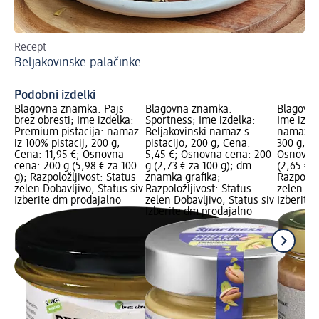
Recept
Zd
Beljakovinske palačinke
Ar
Podobni izdelki
Blagovna znamka: Pajs
Blagovna znamka:
Blagovna
brez obresti; Ime izdelka:
Sportness; Ime izdelka:
Ime izde
Premium pistacija: namaz
Beljakovinski namaz s
namaz s 
iz 100% pistacij, 200 g;
pistacijo, 200 g; Cena:
300 g; C
Cena: 11,95 €; Osnovna
5,45 €; Osnovna cena: 200
Osnovna 
cena: 200 g (5,98 € za 100
g (2,73 € za 100 g); dm
(2,65 € z
g); Razpoložljivost: Status
znamka grafika;
Razpoložl
zelen Dobavljivo, Status siv
Razpoložljivost: Status
zelen Dob
Izberite dm prodajalno
zelen Dobavljivo, Status siv
Izberite
Izberite dm prodajalno