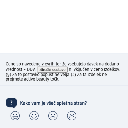
Cene so navedene v evrih ter že vsebujejo davek na dodano
vrednost – DDV.
Stroški dostave
ni vključen v ceno izdelkov.
(§) Za to postavko popust ne velja.
(#) Za ta izdelek ne
prejmete active beauty točk.
Kako vam je všeč spletna stran?