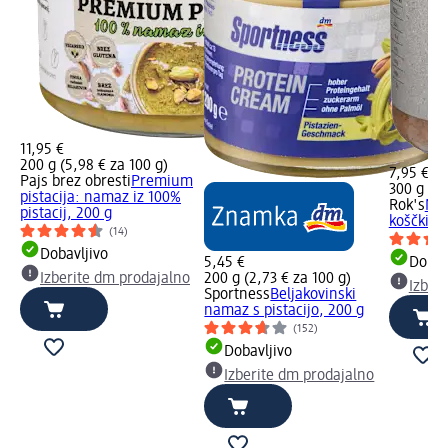
11,95 €
200 g (5,98 € za 100 g)
7,95 €
Pajs brez obresti
Premium
300 g (2,
pistacija: namaz iz 100%
Rok's
Man
pistacij, 200 g
koščki m
(14)
Dobavljivo
5,45 €
Dobav
Izberite dm prodajalno
200 g (2,73 € za 100 g)
Izber
Sportness
Beljakovinski
namaz s pistacijo, 200 g
(152)
Dobavljivo
Izberite dm prodajalno