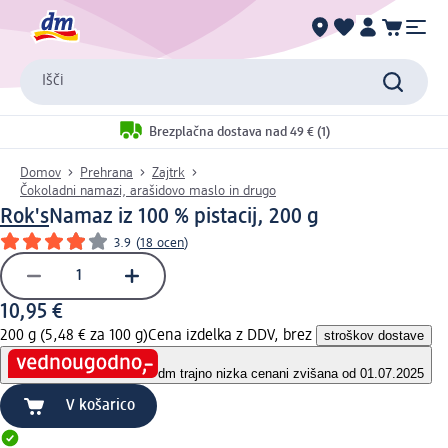
Išči
Brezplačna dostava nad 49 € (1)
Domov
Prehrana
Zajtrk
Čokoladni namazi, arašidovo maslo in drugo
Rok's
Namaz iz 100 % pistacij, 200 g
3.9
(
18 ocen
)
10,95 €
200 g (5,48 € za 100 g)
Cena izdelka z DDV, brez
stroškov dostave
dm trajno nizka cena
ni zvišana od 01.07.2025
V košarico