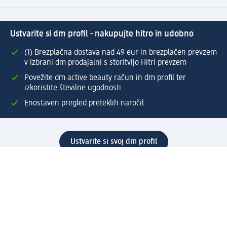
Ustvarite si dm profil - nakupujte hitro in udobno
(1) Brezplačna dostava nad 49 eur in brezplačen prevzem
v izbrani dm prodajalni s storitvijo Hitri prevzem
Povežite dm active beauty račun in dm profil ter
izkoristite številne ugodnosti
Enostaven pregled preteklih naročil
Ustvarite si svoj dm profil
Pomoč
Ugodnosti in storitve
Center za pomoč uporabnikom
Dostava
Vračila in menjave