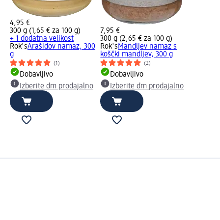
4,95 €
300 g (1,65 € za 100 g)
7,95 €
+ 1 dodatna velikost
300 g (2,65 € za 100 g)
Rok's
Arašidov namaz, 300
Rok's
Mandljev namaz s
g
koščki mandljev, 300 g
(1)
(2)
Dobavljivo
Dobavljivo
Izberite dm prodajalno
Izberite dm prodajalno