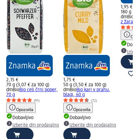
1,95 €
180 g (1,
dmBio
Bi
z žara, 1
Opoz
Dobav
Izber
2,15 €
1,75 €
70 g (3,07 € za 100 g)
50 g (3,50 € za 100 g)
dmBio
Bio celi črni poper,
dmBio
Bio kari v prahu,
70 g
blagi, 60 g
(91)
(72)
Opozorila
Opozorila
Dobavljivo
Dobavljivo
Izberite dm prodajalno
Izberite dm prodajalno