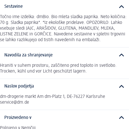
Sestavine
Točno ime izdelka: dmBio. Bio mleta sladka paprika. Neto količina:
70 g. Sladka paprika*. *Iz ekološke pridelave. OPOZORILO: Lahko
vsebuje sledi JAJC, ARAŠIDOV, GLUTENA, MANDLJEV, MLEKA,
LISTNE ZELENE in GORČICE. Navedene sestavine v spletni trgovini
se lahko razlikujejo od tistih navedenih na embalaži.
Navodila za shranjevanje
Hraniti v suhem prostoru, zaščiteno pred toploto in svetlobo.
Trocken, kühl und vor Licht geschützt lagern.
Naslov podjetja
dm-drogerie markt Am dm-Platz 1, DE-76227 Karlsruhe
service@dm.de
Proizvedeno v
Polnjeno v Nemčiji.