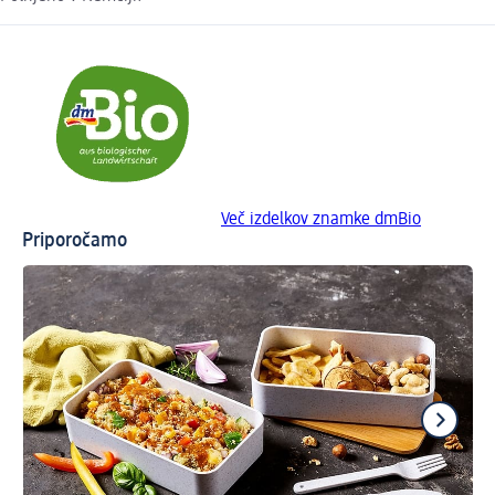
Več izdelkov znamke dmBio
Priporočamo