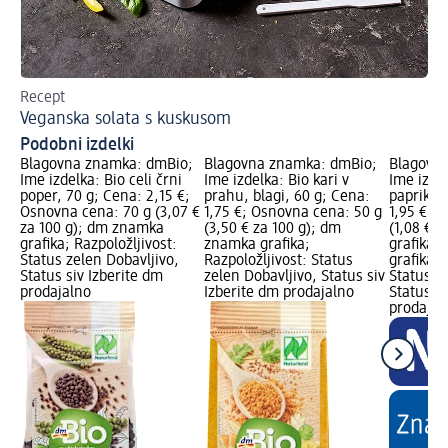
Recept
Re
Veganska solata s kuskusom
Ve
Podobni izdelki
Blagovna znamka: dmBio;
Blagovna znamka: dmBio;
Blagovn
Ime izdelka: Bio celi črni
Ime izdelka: Bio kari v
Ime izde
poper, 70 g; Cena: 2,15 €;
prahu, blagi, 60 g; Cena:
papriko z
Osnovna cena: 70 g (3,07 €
1,75 €; Osnovna cena: 50 g
1,95 €; 
za 100 g); dm znamka
(3,50 € za 100 g); dm
(1,08 € z
grafika; Razpoložljivost:
znamka grafika;
grafika,
Status zelen Dobavljivo,
Razpoložljivost: Status
grafika; 
Status siv Izberite dm
zelen Dobavljivo, Status siv
Status z
prodajalno
Izberite dm prodajalno
Status si
prodajal