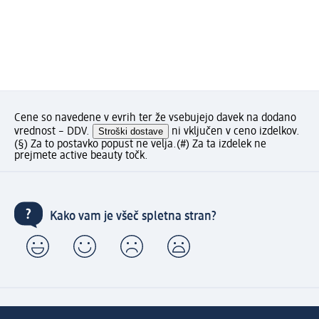
Cene so navedene v evrih ter že vsebujejo davek na dodano
vrednost – DDV.
Stroški dostave
ni vključen v ceno izdelkov.
(§) Za to postavko popust ne velja.
(#) Za ta izdelek ne
prejmete active beauty točk.
Kako vam je všeč spletna stran?