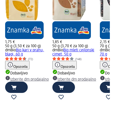
1,75 €
1,85 €
2,15 €
50 g (3,50 € za 100 g)
50 g (3,70 € za 100 g)
70 g (3,0
dmBio
Bio kari v prahu,
dmBio
Bio mleti cejlonski
dmBio
Bi
blagi, 60 g
cimet, 50 g
70 g
(72)
(148)
Opozorila
Opozorila
Opoz
Dobavljivo
Dobavljivo
Dobav
Izberite dm prodajalno
Izberite dm prodajalno
Izber