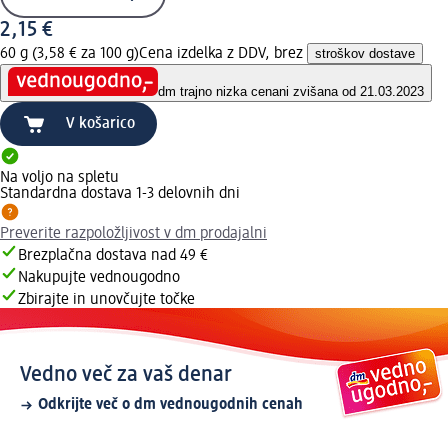
2,15 €
60 g (3,58 € za 100 g)
Cena izdelka z DDV, brez
stroškov dostave
dm trajno nizka cena
ni zvišana od 21.03.2023
V košarico
Na voljo na spletu
Standardna dostava 1-3 delovnih dni
Preverite razpoložljivost v dm prodajalni
Brezplačna dostava nad 49 €
Nakupujte vednougodno
Zbirajte in unovčujte točke
Vedno več za vaš denar
Odkrijte več o dm vednougodnih cenah