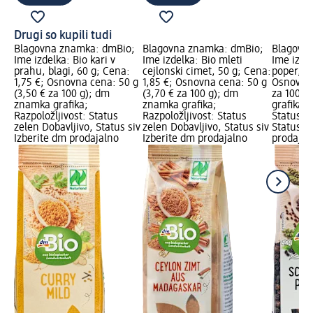
Drugi so kupili tudi
Blagovna znamka: dmBio;
Blagovna znamka: dmBio;
Blagovn
Ime izdelka: Bio kari v
Ime izdelka: Bio mleti
Ime izdel
prahu, blagi, 60 g; Cena:
cejlonski cimet, 50 g; Cena:
poper, 70
1,75 €; Osnovna cena: 50 g
1,85 €; Osnovna cena: 50 g
Osnovna 
(3,50 € za 100 g); dm
(3,70 € za 100 g); dm
za 100 g
znamka grafika;
znamka grafika;
grafika; 
Razpoložljivost: Status
Razpoložljivost: Status
Status z
zelen Dobavljivo, Status siv
zelen Dobavljivo, Status siv
Status si
Izberite dm prodajalno
Izberite dm prodajalno
prodajal