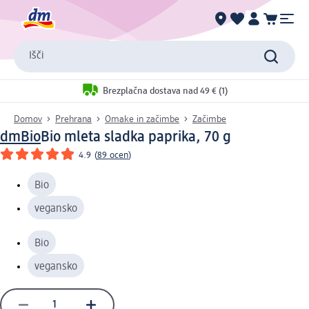
Išči
Brezplačna dostava nad 49 € (1)
Domov
Prehrana
Omake in začimbe
Začimbe
dmBio
Bio mleta sladka paprika, 70 g
4.9
(
89 ocen
)
Bio
vegansko
Bio
vegansko