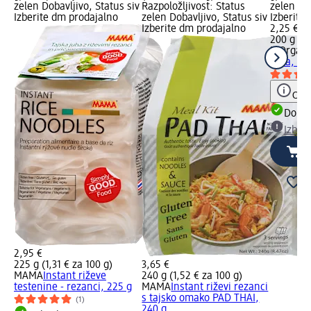
zelen Dobavljivo, Status siv
Razpoložljivost: Status
zelen Dob
Izberite dm prodajalno
zelen Dobavljivo, Status siv
Izberite
Izberite dm prodajalno
2,25 €
200 g (1,
BiOrgani
kaša, 20
Opoz
Dobav
Izber
2,95 €
225 g (1,31 € za 100 g)
3,65 €
MAMA
Instant riževe
240 g (1,52 € za 100 g)
testenine - rezanci, 225 g
MAMA
Instant riževi rezanci
s tajsko omako PAD THAI,
(1)
240 g