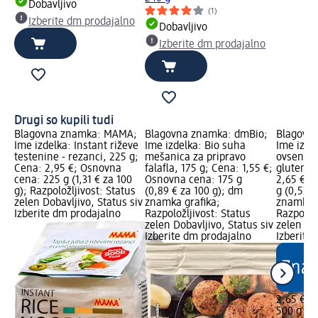
Dobavljivo
(1)
Izberite dm prodajalno
Dobavljivo
Izberite dm prodajalno
Drugi so kupili tudi
Blagovna znamka: MAMA;
Blagovna znamka: dmBio;
Blagovn
Ime izdelka: Instant riževe
Ime izdelka: Bio suha
Ime izde
testenine - rezanci, 225 g;
mešanica za pripravo
ovseni k
Cena: 2,95 €; Osnovna
falafla, 175 g; Cena: 1,55 €;
glutena,
cena: 225 g (1,31 € za 100
Osnovna cena: 175 g
2,65 €; 
g); Razpoložljivost: Status
(0,89 € za 100 g); dm
g (0,53 €
zelen Dobavljivo, Status siv
znamka grafika;
znamka g
Izberite dm prodajalno
Razpoložljivost: Status
Razpoložl
zelen Dobavljivo, Status siv
zelen Dob
Izberite dm prodajalno
Izberite
2,65 €
500 g (0,