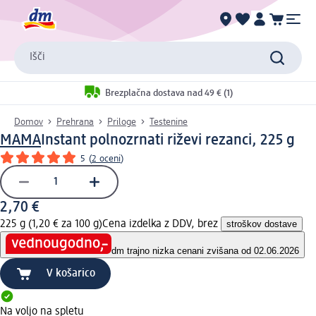
Išči
Brezplačna dostava nad 49 € (1)
Domov
Prehrana
Priloge
Testenine
MAMA
Instant polnozrnati riževi rezanci, 225 g
5
(
2 oceni
)
2,70 €
225 g (1,20 € za 100 g)
Cena izdelka z DDV, brez
stroškov dostave
dm trajno nizka cena
ni zvišana od 02.06.2026
V košarico
Na voljo na spletu