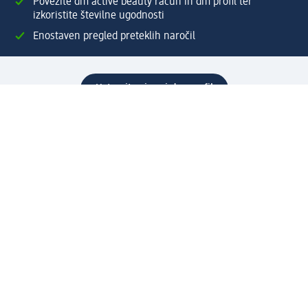
Povežite dm active beauty račun in dm profil ter
izkoristite številne ugodnosti
Enostaven pregled preteklih naročil
Ustvarite si svoj dm profil
Pomoč
Ugodnosti in storitve
Center za pomoč uporabnikom
Dostava
Vračila in menjave
Podjetje
O nas
Družbena odgovornost
Zaposlitev
Mediji
dm svet