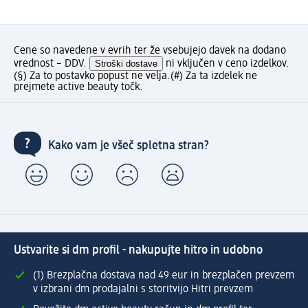
Cene so navedene v evrih ter že vsebujejo davek na dodano
vrednost – DDV.
Stroški dostave
ni vključen v ceno izdelkov.
(§) Za to postavko popust ne velja.
(#) Za ta izdelek ne
prejmete active beauty točk.
Kako vam je všeč spletna stran?
Ustvarite si dm profil - nakupujte hitro in udobno
(1) Brezplačna dostava nad 49 eur in brezplačen prevzem
v izbrani dm prodajalni s storitvijo Hitri prevzem