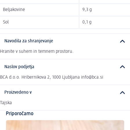
Beljakovine
9,3 g
Sol
0,1 g
Navodila za shranjevanje
Hranite v suhem in temnem prostoru.
Naslov podjetja
BCA d.o.o. Hribernikova 2, 1000 Ljubljana info@bca.si
Proizvedeno v
Tajska
Priporočamo