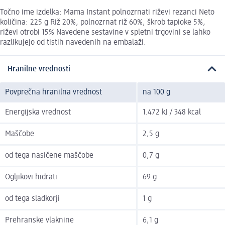
Točno ime izdelka: Mama Instant polnozrnati riževi rezanci Neto
količina: 225 g Riž 20%, polnozrnat riž 60%, škrob tapioke 5%,
riževi otrobi 15% Navedene sestavine v spletni trgovini se lahko
razlikujejo od tistih navedenih na embalaži.
Hranilne vrednosti
Povprečna hranilna vrednost
na 100 g
Energijska vrednost
1.472 kJ / 348 kcal
Maščobe
2,5 g
od tega nasičene maščobe
0,7 g
Ogljikovi hidrati
69 g
od tega sladkorji
1 g
Prehranske vlaknine
6,1 g