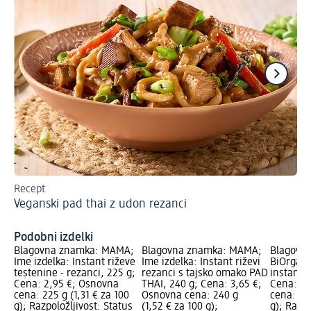
Recept
Re
Veganski pad thai z udon rezanci
Ve
in
Podobni izdelki
Blagovna znamka: MAMA;
Blagovna znamka: MAMA;
Blagovn
Ime izdelka: Instant riževe
Ime izdelka: Instant riževi
BiOrgani
testenine - rezanci, 225 g;
rezanci s tajsko omako PAD
instant r
Cena: 2,95 €; Osnovna
THAI, 240 g; Cena: 3,65 €;
Cena: 2,
cena: 225 g (1,31 € za 100
Osnovna cena: 240 g
cena: 200
g); Razpoložljivost: Status
(1,52 € za 100 g);
g); Razpo