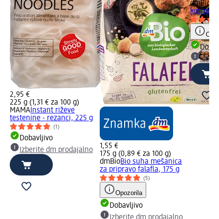
dmBio
Bi
kosmiči 
Opoz
Dobav
Izber
2,95 €
225 g (1,31 € za 100 g)
MAMA
Instant riževe
testenine - rezanci, 225 g
(1)
Dobavljivo
1,55 €
Izberite dm prodajalno
175 g (0,89 € za 100 g)
dmBio
Bio suha mešanica
za pripravo falafla, 175 g
(5)
Opozorila
Dobavljivo
Izberite dm prodajalno